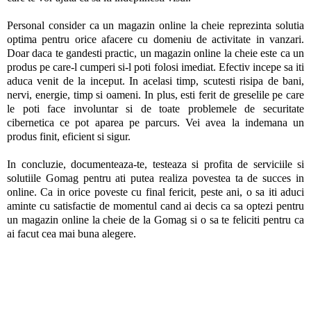
Personal consider ca un magazin online la cheie reprezinta solutia
optima pentru orice afacere cu domeniu de activitate in vanzari.
Doar daca te gandesti practic, un magazin online la cheie este ca un
produs pe care-l cumperi si-l poti folosi imediat. Efectiv incepe sa iti
aduca venit de la inceput. In acelasi timp, scutesti risipa de bani,
nervi, energie, timp si oameni. In plus, esti ferit de greselile pe care
le poti face involuntar si de toate problemele de securitate
cibernetica ce pot aparea pe parcurs. Vei avea la indemana un
produs finit, eficient si sigur.
In concluzie, documenteaza-te, testeaza si profita de serviciile si
solutiile Gomag pentru ati putea realiza povestea ta de succes in
online. Ca in orice poveste cu final fericit, peste ani, o sa iti aduci
aminte cu satisfactie de momentul cand ai decis ca sa optezi pentru
un magazin online la cheie de la Gomag si o sa te feliciti pentru ca
ai facut cea mai buna alegere.