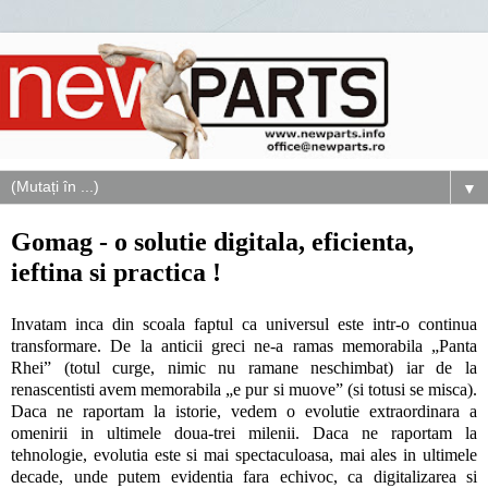
▼
Gomag - o solutie digitala, eficienta,
ieftina si practica !
Invatam inca din scoala faptul ca universul este intr-o continua
transformare. De la anticii greci ne-a ramas memorabila „Panta
Rhei” (totul curge, nimic nu ramane neschimbat) iar de la
renascentisti avem memorabila „e pur si muove” (si totusi se misca).
Daca ne raportam la istorie, vedem o evolutie extraordinara a
omenirii in ultimele doua-trei milenii. Daca ne raportam la
tehnologie, evolutia este si mai spectaculoasa, mai ales in ultimele
decade, unde putem evidentia fara echivoc, ca digitalizarea si