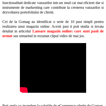
functionalitati dedicate vanzarilor intr-un mod cat mai eficient dar si
instrumente de markenting care contribuie la cresterea vanzarilor si
dezvoltarea portofoliului de clienti.
Cei de la Gomag au identificat o serie de 10 pasi simpli pentru
realizarea unui magazin online. Acesti pasi ii poti studia si invata
detaliat in articolul
Lansare magazin online: care sunt pasii de
urmat
sau urmarind in rezumat clipul video de mai jos.
Poti apela cu incredere la solutiile de eCommerce oferite de Gomag,