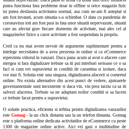
putea functiona fara probleme doar in offline si orice magazin fizic
isi putea desfasura activitatea normal, asa cum ne-am fi asteptat si
am fost invatati, acum situatia s-a schimbat. O data cu pandemia de
coronavirus toti am fost pusi in fata unor situatii neprevazute, situatii
care au afectat grav fiecare domeniu de activitate, mai ales cel al
magazinelor fizice a caror activitate a fost suspendata la propriu.
Cred ca nu mai avem nevoie de argumente suplimentare pentru a
intelege necesitatea de a avea prezenta in online si ca eCommerce
reprezinta viitorul in vanzari. Daca pana acum ai avut o afacere care
mergea si fara digitalizare trebuie sa iti pui intrebari serioase ce o sa
faci si cum vei supravietui in conditii de carantina si izolare, daca
vor mai fi. Solutia este una singura, digitalizarea afacerii si comertul
online. Nu exista alternative din acest punct de vedere, ajutoarele
guvernamentale sunt inexistente si daca vin, vin prea tarziu ca sa iti
salvezi afacerea. Trebuie sa ne adaptam noilor conditii si sa facem
ce trebuie facut pentru a supravietui.
O solutie practica, eficienta si ieftina pentru digitalizarea vanzarilor
este
Gomag
- la un click distanta sau la un telefon distanta. Gomag
este o platforma online dedicata activitatilor de eCommerce cu peste
1300 de magazine online active. Aici vei gasi o multitudine de