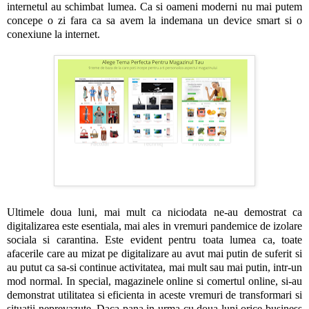
internetul au schimbat lumea. Ca si oameni moderni nu mai putem
concepe o zi fara ca sa avem la indemana un device smart si o
conexiune la internet.
Ultimele doua luni, mai mult ca niciodata ne-au demostrat ca
digitalizarea este esentiala, mai ales in vremuri pandemice de izolare
sociala si carantina. Este evident pentru toata lumea ca, toate
afacerile care au mizat pe digitalizare au avut mai putin de suferit si
au putut ca sa-si continue activitatea, mai mult sau mai putin, intr-un
mod normal. In special, magazinele online si comertul online, si-au
demonstrat utilitatea si eficienta in aceste vremuri de transformari si
situatii neprevazute. Daca pana in urma cu doua luni orice business