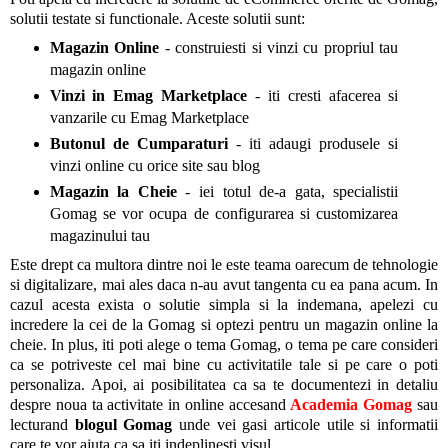
solutii testate si functionale. Aceste solutii sunt:
Magazin Online
- construiesti si vinzi cu propriul tau
magazin online
Vinzi in Emag Marketplace
- iti cresti afacerea si
vanzarile cu Emag Marketplace
Butonul de Cumparaturi
- iti adaugi produsele si
vinzi online cu orice site sau blog
Magazin la Cheie
- iei totul de-a gata, specialistii
Gomag se vor ocupa de configurarea si customizarea
magazinului tau
Este drept ca multora dintre noi le este teama oarecum de tehnologie
si digitalizare, mai ales daca n-au avut tangenta cu ea pana acum. In
cazul acesta exista o solutie simpla si la indemana, apelezi cu
incredere la cei de la Gomag si optezi pentru un magazin online la
cheie. In plus, iti poti alege o tema Gomag, o tema pe care consideri
ca se potriveste cel mai bine cu activitatile tale si pe care o poti
personaliza. Apoi, ai posibilitatea ca sa te documentezi in detaliu
despre noua ta activitate in online accesand
Academia Gomag
sau
lecturand
blogul Gomag
unde vei gasi articole utile si informatii
care te vor ajuta ca sa iti indeplinesti visul.