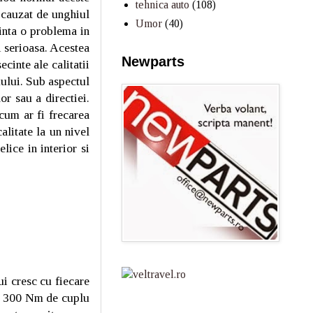
tehnica auto
(108)
t cauzat de unghiul
Umor
(40)
inta o problema in
i serioasa. Acestea
Newparts
cinte ale calitatii
xului. Sub aspectul
r sau a directiei.
cum ar fi frecarea
litate la un nivel
lice in interior si
ui cresc cu fiecare
de 300 Nm de cuplu