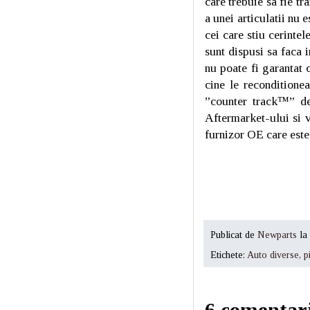
care trebuie sa fie t
a unei articulatii nu 
cei care stiu cerinte
sunt dispusi sa faca i
nu poate fi garantat 
cine le reconditionea
”counter track™” de
Aftermarket-ului si v
furnizor OE care este 
Publicat de
Newparts
la
Etichete:
Auto diverse
,
p
6 comentari