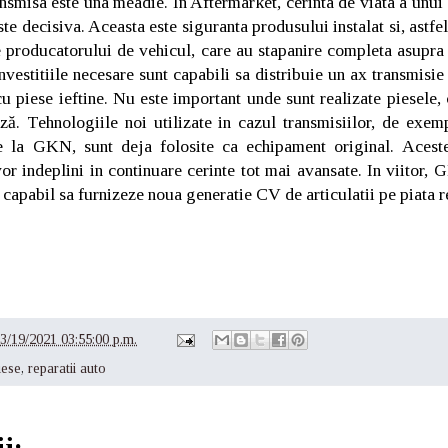
ransmisa este una meadie. In Aftermarket, cerinta de viata a unui
este decisiva. Aceasta este siguranta produsului instalat si, astfel
le producatorului de vehicul, care au stapanire completa asupra
nvestitiile necesare sunt capabili sa distribuie un ax transmisie
cu piese ieftine. Nu este important unde sunt realizate piesele, 
ză. Tehnologiile noi utilizate in cazul transmisiilor, de exem
 la GKN, sunt deja folosite ca echipament original. Acest
or indeplini in continuare cerinte tot mai avansate. In viitor,
capabil sa furnizeze noua generatie CV de articulatii pe piata re
3/19/2021 03:55:00 p.m.
iese
,
reparatii auto
i: