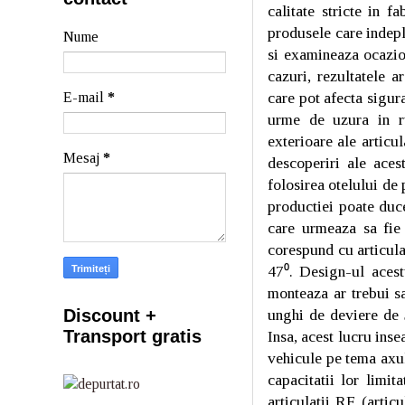
calitate stricte in f
produsele care indepl
Nume
si examineaza ocazion
cazuri, rezultatele a
care pot afecta sigur
E-mail
*
urme de uzura in rul
exterioare ale articu
Mesaj
*
descoperiri ale aces
folosirea otelului de 
productiei poate duce
care urmeaza sa fie 
corespund cu articula
47⁰. Design-ul acest
monteaza ar trebui s
unghi de deviere de 5
Discount +
Transport gratis
Insa, acest lucru ins
vehicule pe tema axul
capacitatii lor limi
articulatii RF (artic