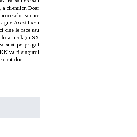
 ax transmitere sau
, a clientilor. Doar
 proceselor si care
 sigur. Acest lucru
ci cine le face sau
plu articulația SX
ea sunt pe pragul
 GKN va fi singurul
paratiilor.