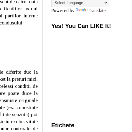
scut de catre toata
cificatiilor axului
Powered by
Translate
 partilor interne
l condusului.
Yes! You Can LIKE It!
ile diferite duc la
et la preturi mici.
eleasi conditii de
are poate duce la
nsmisie originale
te (ex. cunostinte
litate scazuta) pot
ie in ex
clusivitate
Etichete
unor controale de