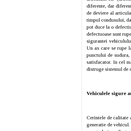
diferente, dar difere
de deviere al articul
timpul condusului, da
pot duce la o defecti
defectuoase sunt ruper
sigurantei vehicululu
Un ax care se rupe la
punctului de sudura, 
satisfacator. In cel 
distruge sistemul de 
Vehiculele sigure a
Cerintele de calitate
generatie de vehicul.