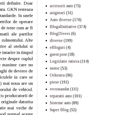
rii definite. Doar
accesorii auto
(75)
piata. GKN testeaza
asigurari
(31)
tandarde. In unele
Auto diverse
(170)
metrilor de operare
BlogalInitiative
(374)
 de teste cum ar fi
matii ale partilor
BlogDivers
(6)
i rulmentului. Alte
diverse
(199)
ire al otelului si
eBloguri
(4)
 intarire in timpul
guest post
(18)
ecte despre cuplul
Legislatie rutiera
(114)
ere maxime care nu
motor
(53)
nghi de deviere de
Orkestra
(96)
iculele in care se
piese
(191)
e) mai noua are un
orului de vehicul.
recomandat
(111)
 cu producatorii de
reparatii auto
(101)
originale datorita
Sisteme auto
(89)
ratie mai veche de
Super Blog
(52)
 mod normal aceste