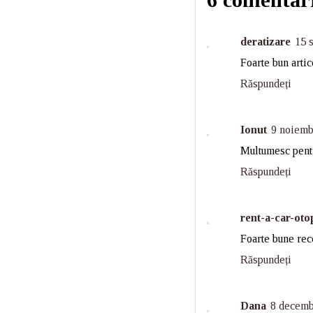
deratizare
15 
Foarte bun artic
Răspundeți
Ionut
9 noiemb
Multumesc pent
Răspundeți
rent-a-car-oto
Foarte bune rec
Răspundeți
Dana
8 decemb