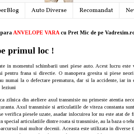
perBlog
Auto Diverse
Recomandat
Ne
para
ANVELOPE VARA
cu Pret Mic de pe Vadrexim.ro
e primul loc !
ate in momentul schimbarii unei piese auto. Acest lucru este v
si pentru frana si directie. O manopera gresita si piese neorig
u numai la o defectare prematura, dar si la accidente, iar in 
 leziuni
a zilnica din ateliere axul transmisie nu primeste atentia nece
uranta. Axul transmisie si articulatiile de viteza constanta sun
e verifica piesele uzate, asadar inlocuirea lor nu este atat de 
 in special articulatiile dintre roata si transmisie, au la baza o t
arcursul mai multor decenii. Aceasta este utilizata in diverse ti