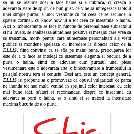
sa nu se rezume doar a face haine si a imbraca, ci creaza o
adevarata stare de spirit, de bun gust, ce vine sa intregeasca tabloul
unei simple purtari a unor vesminte cu tot ceea ce se ascunde in
spatele cortinei, cu know-how-ul a tot ceea ce inseamna o haina.
Aici o imbracaminte se face in functie de personalitatea subiectului
si nu invers, se analizeaza atitudinea pozitiva si mesajul care vrea sa
se transmita, motiv pentru care numeroase personalitati ale vietii
publice si mondene apeleaza cu incredere la dibacia celor de la
ELLIS
, fiind convinsi ca se afla pe maini bune, preocuparea lor
este de a te face sa intelegi ce inseamna eleganta si bucuria de a
purta o haina, simti cu adevarat cum purtatul unei piese
vestimentare este o adevarata arta, o binecuvantare a frumosului in
peisajul nostru tern si cenusiu. Desi arta este un concept general,
ELLIS
isi propune sa o promoveze ca opusul vulgaritatii ce parca
ne inunda tot mai mult, venind in sprijinul celor interesati cu cele
mai bune idei, sfaturi si recomandari despre ce inseamna cu
adevarat sa porti o haina, sa o simti si sa traiesti la intensitate
maxima bucuria de a o purta.