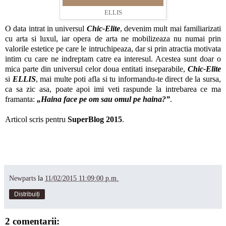
ELLIS
O data intrat in universul
Chic-Elite
, devenim mult mai familiarizati
cu arta si luxul, iar opera de arta ne mobilizeaza nu numai prin
valorile estetice pe care le intruchipeaza, dar si prin atractia motivata
intim cu care ne indreptam catre ea interesul. Acestea sunt doar o
mica parte din universul celor doua entitati inseparabile,
Chic-Elite
si
ELLIS
, mai multe poti afla si tu informandu-te direct de la sursa,
ca sa zic asa, poate apoi imi veti raspunde la intrebarea ce ma
framanta:
„Haina face pe om sau omul pe haina?”
.
Articol scris pentru
SuperBlog 2015
.
Newparts
la
11/02/2015 11:09:00 p.m.
Distribuiți
2 comentarii: