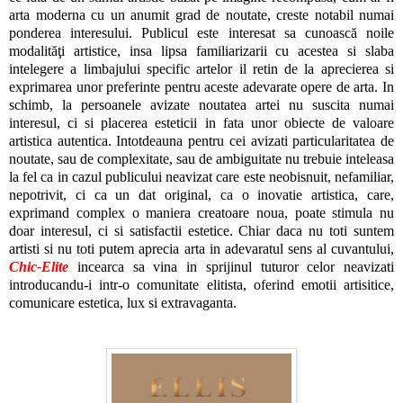
arta moderna cu un anumit grad de noutate, creste notabil numai
ponderea interesului. Publicul este interesat sa cunoască noile
modalităţi artistice, insa lipsa familiarizarii cu acestea si slaba
intelegere a limbajului specific artelor il retin de la aprecierea si
exprimarea unor preferinte pentru aceste adevarate opere de arta. In
schimb, la persoanele avizate noutatea artei nu suscita numai
interesul, ci si placerea esteticii in fata unor obiecte de valoare
artistica autentica. Intotdeauna pentru cei avizati particularitatea de
noutate, sau de complexitate, sau de ambiguitate nu trebuie inteleasa
la fel ca in cazul publicului neavizat care este neobisnuit, nefamiliar,
nepotrivit, ci ca un dat original, ca o inovatie artistica, care,
exprimand complex o maniera creatoare noua, poate stimula nu
doar interesul, ci si satisfactii estetice. Chiar daca nu toti suntem
artisti si nu toti putem aprecia arta in adevaratul sens al cuvantului,
Chic-Elite
incearca sa vina in sprijinul tuturor celor neavizati
introducandu-i intr-o comunitate elitista, oferind emotii artisitice,
comunicare estetica, lux si extravaganta.