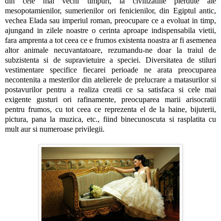
din cele mai vechi timpuri, la civilizatiile pierdute ale
mesopotamienilor, sumerienilor ori fenicienilor, din Egiptul antic,
vechea Elada sau imperiul roman, preocupare ce a evoluat in timp,
ajungand in zilele noastre o cerinta aproape indispensabila vietii,
fara amprenta a tot ceea ce e frumos existenta noastra ar fi asemenea
altor animale necuvantatoare, rezumandu-ne doar la traiul de
subzistenta si de supravietuire a speciei. Diversitatea de stiluri
vestimentare specifice fiecarei perioade ne arata preocuparea
necontenita a mesterilor din atelierele de prelucrare a matasurilor si
postavurilor pentru a realiza creatii ce sa satisfaca si cele mai
exigente gusturi ori rafinamente, preocuparea marii arisocratii
pentru frumos, cu tot ceea ce reprezenta el de la haine, bijuterii,
pictura, pana la muzica, etc., fiind binecunoscuta si rasplatita cu
mult aur si numeroase privilegii.