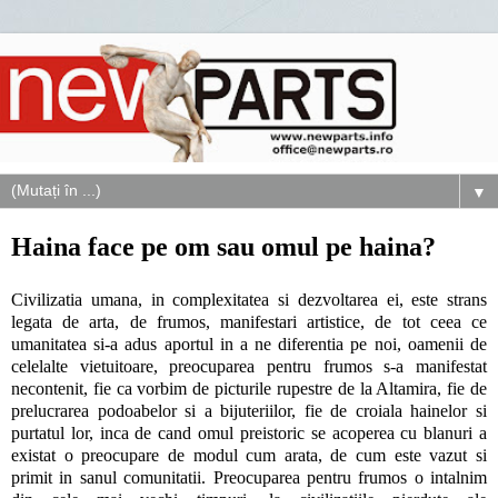
▼
Haina face pe om sau omul pe haina?
Civilizatia umana, in complexitatea si dezvoltarea ei, este strans
legata de arta, de frumos, manifestari artistice, de tot ceea ce
umanitatea si-a adus aportul in a ne diferentia pe noi, oamenii de
celelalte vietuitoare, preocuparea pentru frumos s-a manifestat
necontenit, fie ca vorbim de picturile rupestre de la Altamira, fie de
prelucrarea podoabelor si a bijuteriilor, fie de croiala hainelor si
purtatul lor, inca de cand omul preistoric se acoperea cu blanuri a
existat o preocupare de modul cum arata, de cum este vazut si
primit in sanul comunitatii. Preocuparea pentru frumos o intalnim