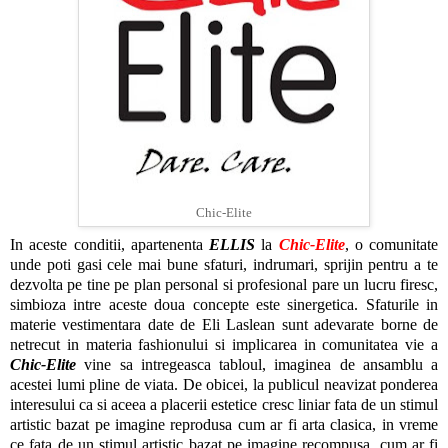
Chic-Elite
In aceste conditii, apartenenta
ELLIS
la
Chic-Elite
, o comunitate
unde poti gasi cele mai bune sfaturi, indrumari, sprijin pentru a te
dezvolta pe tine pe plan personal si profesional pare un lucru firesc,
simbioza intre aceste doua concepte este sinergetica. Sfaturile in
materie vestimentara date de Eli Laslean sunt adevarate borne de
netrecut in materia fashionului si implicarea in comunitatea vie a
Chic-Elite
vine sa intregeasca tabloul, imaginea de ansamblu a
acestei lumi pline de viata. De obicei, la publicul neavizat ponderea
interesului ca si aceea a placerii estetice cresc liniar fata de un stimul
artistic bazat pe imagine reprodusa cum ar fi arta clasica, in vreme
ce fata de un stimul artistic bazat pe imagine recompusa, cum ar fi