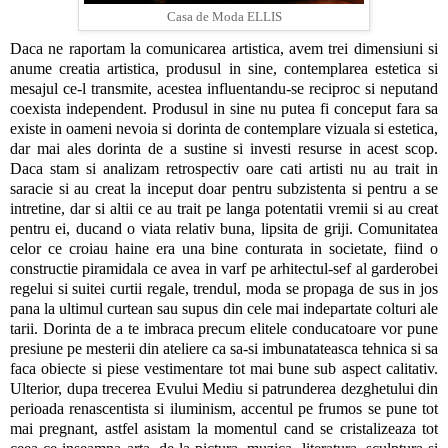
Casa de Moda ELLIS
Daca ne raportam la comunicarea artistica, avem trei dimensiuni si
anume creatia artistica, produsul in sine, contemplarea estetica si
mesajul ce-l transmite, acestea influentandu-se reciproc si neputand
coexista independent. Produsul in sine nu putea fi conceput fara sa
existe in oameni nevoia si dorinta de contemplare vizuala si estetica,
dar mai ales dorinta de a sustine si investi resurse in acest scop.
Daca stam si analizam retrospectiv oare cati artisti nu au trait in
saracie si au creat la inceput doar pentru subzistenta si pentru a se
intretine, dar si altii ce au trait pe langa potentatii vremii si au creat
pentru ei, ducand o viata relativ buna, lipsita de griji. Comunitatea
celor ce croiau haine era una bine conturata in societate, fiind o
constructie piramidala ce avea in varf pe arhitectul-sef al garderobei
regelui si suitei curtii regale, trendul, moda se propaga de sus in jos
pana la ultimul curtean sau supus din cele mai indepartate colturi ale
tarii. Dorinta de a te imbraca precum elitele conducatoare vor pune
presiune pe mesterii din ateliere ca sa-si imbunatateasca tehnica si sa
faca obiecte si piese vestimentare tot mai bune sub aspect calitativ.
Ulterior, dupa trecerea Evului Mediu si patrunderea dezghetului din
perioada renascentista si iluminism, accentul pe frumos se pune tot
mai pregnant, astfel asistam la momentul cand se cristalizeaza tot