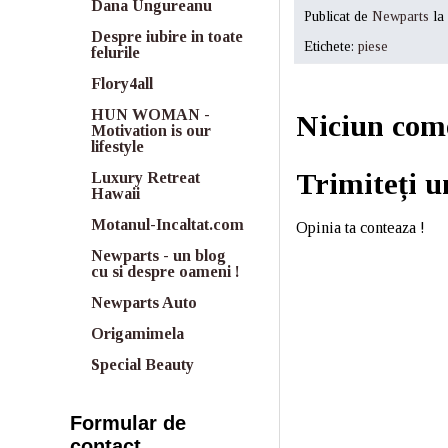
Dana Ungureanu
Publicat de
Newparts
la
Despre iubire in toate
Etichete:
piese
felurile
Flory4all
HUN WOMAN -
Niciun com
Motivation is our
lifestyle
Trimiteți 
Luxury Retreat
Hawaii
Motanul-Incaltat.com
Opinia ta conteaza !
Newparts - un blog
cu si despre oameni !
Newparts Auto
Origamimela
Special Beauty
Formular de
contact