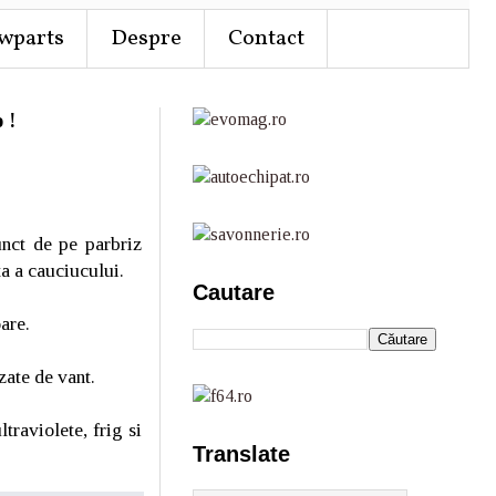
wparts
Despre
Contact
 !
unct de pe parbriz
ta a cauciucului.
Cautare
are.
zate de vant.
traviolete, frig si
Translate