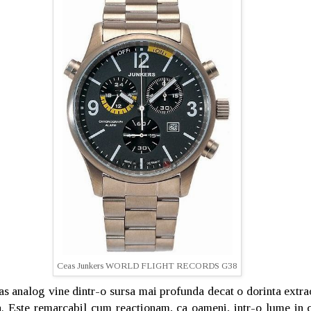
Ceas Junkers WORLD FLIGHT RECORDS G38
as analog vine dintr-o sursa mai profunda decat o dorinta extra
. Este remarcabil cum reactionam, ca oameni, intr-o lume in 