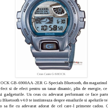
Ceas Casio G-SHOCK
CK GB-6900AA-2ER G-Specials Bluetooth, din magazinul 
rfect si de efect pentru un tanar dinamic, plin de energie, c
si gadgeturile. Un ceas cu adevarat performant ce face part
uetooth v4.0 te instiinteaza despre emailurile si apelurile tel
 o sa fie cu adevarat adorat de cel care-l primeste cadou. 