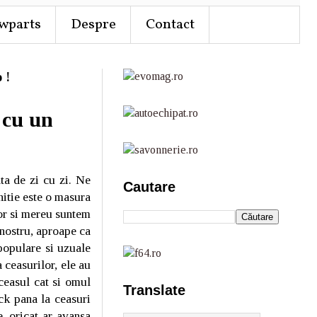
wparts
Despre
Contact
 !
 cu un
ta de zi cu zi. Ne
Cautare
nitie este o masura
or si mereu suntem
 nostru, aproape ca
populare si uzuale
 ceasurilor, ele au
ceasul cat si omul
Translate
ck pana la ceasuri
, oricat ar avansa