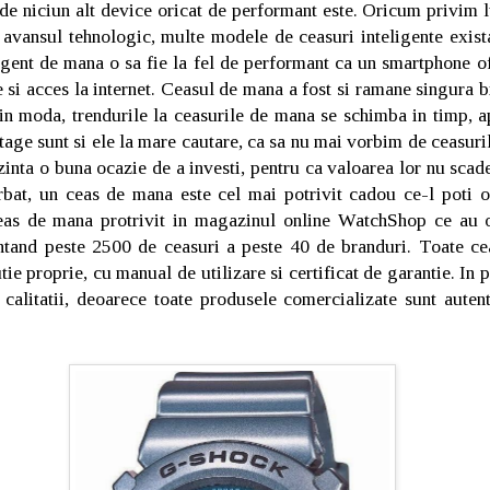
 de niciun alt device oricat de performant este. Oricum privim l
avansul tehnologic, multe modele de ceasuri inteligente exista
igent de mana o sa fie la fel de performant ca un smartphone of
 si acces la internet. Ceasul de mana a fost si ramane singura b
 in moda, trendurile la ceasurile de mana se schimba in timp, 
tage sunt si ele la mare cautare, ca sa nu mai vorbim de ceasur
zinta o buna ocazie de a investi, pentru ca valoarea lor nu scad
rbat, un ceas de mana este cel mai potrivit cadou ce-l poti of
eas de mana protrivit in magazinul online WatchShop ce au o
entand peste 2500 de ceasuri a peste 40 de branduri. Toate cea
tie proprie, cu manual de utilizare si certificat de garantie. In
 calitatii, deoarece toate produsele comercializate sunt auten