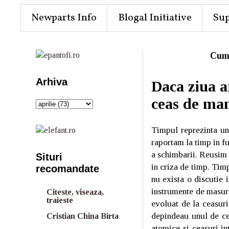
Newparts Info
Blogal Initiative
Su
Cum
Arhiva
Daca ziua a
ceas de ma
Timpul reprezinta un
raportam la timp in fu
a schimbarii. Reusim 
Situri
in criza de timp. Timp
recomandate
nu exista o discutie
instrumente de masurat
Citeste, viseaza,
traieste
evoluat de la ceasur
depindeau unul de cel
Cristian China Birta
atomice si ceasuri in