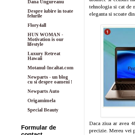
Dana Ungureanu
tehnologia si cat de 
Despre iubire in toate
eleganta si scoate di
felurile
Flory4all
HUN WOMAN -
Motivation is our
lifestyle
Luxury Retreat
Hawaii
Motanul-Incaltat.com
Newparts - un blog
cu si despre oameni !
Newparts Auto
Origamimela
Special Beauty
Daca ziua ar avea 48
Formular de
precizie. Mereu vei p
contact