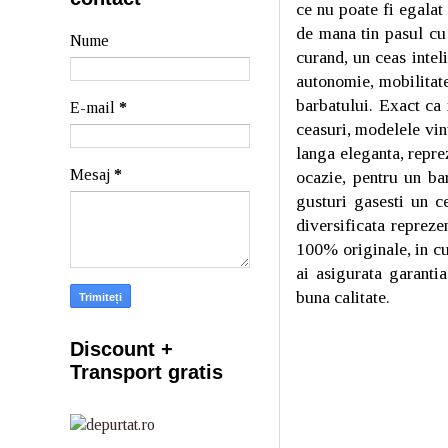
ce nu poate fi egalat
de mana tin pasul cu 
Nume
curand, un ceas intel
autonomie, mobilitate
barbatului. Exact ca
E-mail
*
ceasuri, modelele vin
langa eleganta, repre
Mesaj
*
ocazie, pentru un ba
gusturi gasesti un c
diversificata reprez
100% originale, in cu
ai asigurata garantia
buna calitate.
Discount +
Transport gratis