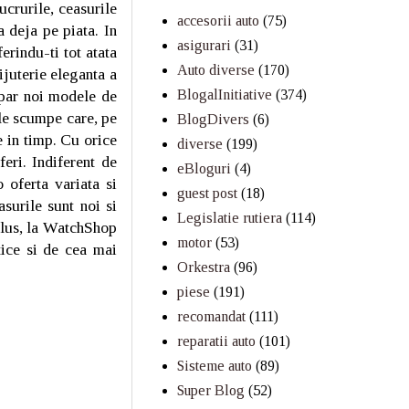
ucrurile, ceasurile
accesorii auto
(75)
 deja pe piata. In
asigurari
(31)
erindu-ti tot atata
Auto diverse
(170)
ijuterie eleganta a
BlogalInitiative
(374)
apar noi modele de
ile scumpe care, pe
BlogDivers
(6)
e in timp. Cu orice
diverse
(199)
eri. Indiferent de
eBloguri
(4)
 oferta variata si
guest post
(18)
surile sunt noi si
Legislatie rutiera
(114)
 plus, la WatchShop
motor
(53)
tice si de cea mai
Orkestra
(96)
piese
(191)
recomandat
(111)
reparatii auto
(101)
Sisteme auto
(89)
Super Blog
(52)