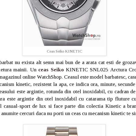
Ceas Seiko KINETIC
barbat nu exista alt semn mai bun de a arata cat esti de groza
eietura mainii. Un
ceas Seiko
KINETIC SNL025 Arctura Cron
 magazinul online WatchShop. Ceasul este model barbatesc, casu
anism kinetic, rezistent la apa, ce indica ora, minute, secunde 
asului este argintie, rotunda din otel inoxidabil, cu cadran de
ra este argintie din otel inoxidabil cu catarama tip fluture cu
 casual-sport de lux si face parte din colectia Kinetic a bra
n anumite cercuri daca nu porti un ceas cu mecanism kinetic te si