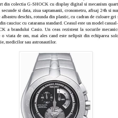
rt din colectia G-SHOCK cu display digital si mecanism quartz,
, secunde si data, ziua saptamanii, cronometru, afisaj 24h si n
 albastru deschis, rotunda din plastic, cu cadran de culoare gri 
 din cauciuc cu catarama standard. Ceasul este un model casual-
K a brandului Casio. Un ceas rezistent la socurile mecanice
e o viata de om, mai ales cand este nelipsit din echiparea soldat
ie, medicilor sau astronautilor.