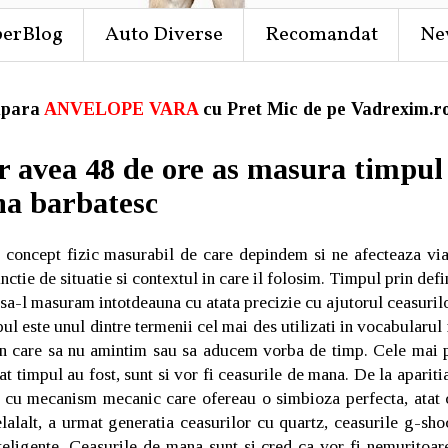
perBlog
Auto Diverse
Recomandat
Ne
para
ANVELOPE VARA
cu Pret Mic de pe Vadrexim.ro
r avea 48 de ore as masura timpul
na barbatesc
 concept fizic masurabil de care depindem si ne afecteaza via
nctie de situatie si contextul in care il folosim. Timpul prin defi
sa-l masuram intotdeauna cu atata precizie cu ajutorul ceasuril
ul este unul dintre termenii cel mai des utilizati in vocabularul
 in care sa nu amintim sau sa aducem vorba de timp. Cele mai 
 timpul au fost, sunt si vor fi ceasurile de mana. De la aparitia
i cu mecanism mecanic care ofereau o simbioza perfecta, atat 
alalt, a urmat generatia ceasurilor cu quartz, ceasurile g-sho
teligente. Ceasurile de mana sunt si cred ca vor fi nemuritoare