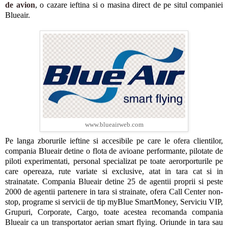
de avion
, o cazare ieftina si o masina direct de pe situl companiei
Blueair.
www.blueairweb.com
Pe langa zborurile ieftine si accesibile pe care le ofera clientilor,
compania Blueair detine o flota de avioane performante, pilotate de
piloti experimentati, personal specializat pe toate aerorporturile pe
care opereaza, rute variate si exclusive, atat in tara cat si in
strainatate. Compania Blueair detine 25 de agentii proprii si peste
2000 de agentii partenere in tara si strainate, ofera Call Center non-
stop, programe si servicii de tip myBlue SmartMoney, Serviciu VIP,
Grupuri, Corporate, Cargo, toate acestea recomanda compania
Blueair ca un transportator aerian smart flying. Oriunde in tara sau