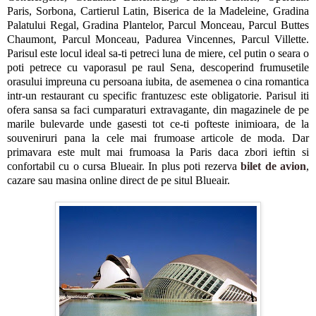
Paris, Sorbona, Cartierul Latin, Biserica de la Madeleine, Gradina
Palatului Regal, Gradina Plantelor, Parcul Monceau, Parcul Buttes
Chaumont, Parcul Monceau, Padurea Vincennes, Parcul Villette.
Parisul este locul ideal sa-ti petreci luna de miere, cel putin o seara o
poti petrece cu vaporasul pe raul Sena, descoperind frumusetile
orasului impreuna cu persoana iubita, de asemenea o cina romantica
intr-un restaurant cu specific frantuzesc este obligatorie. Parisul iti
ofera sansa sa faci cumparaturi extravagante, din magazinele de pe
marile bulevarde unde gasesti tot ce-ti pofteste inimioara, de la
souveniruri pana la cele mai frumoase articole de moda. Dar
primavara este mult mai frumoasa la Paris daca zbori ieftin si
confortabil cu o cursa Blueair. In plus poti rezerva
bilet de avion
,
cazare sau masina online direct de pe situl Blueair.