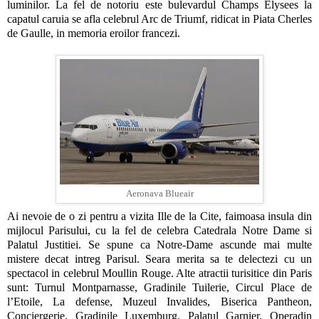
luminilor. La fel de notoriu este bulevardul Champs Elysees la
capatul caruia se afla celebrul Arc de Triumf, ridicat in Piata Cherles
de Gaulle, in memoria eroilor francezi.
Aeronava Blueair
Ai nevoie de o zi pentru a vizita Ille de la Cite, faimoasa insula din
mijlocul Parisului, cu la fel de celebra Catedrala Notre Dame si
Palatul Justitiei. Se spune ca Notre-Dame ascunde mai multe
mistere decat intreg Parisul. Seara merita sa te delectezi cu un
spectacol in celebrul Moullin Rouge. Alte atractii turisitice din Paris
sunt: Turnul Montparnasse, Gradinile Tuilerie, Circul Place de
l’Etoile, La defense, Muzeul Invalides, Biserica Pantheon,
Conciergerie, Gradinile Luxemburg, Palatul Garnier, Operadin