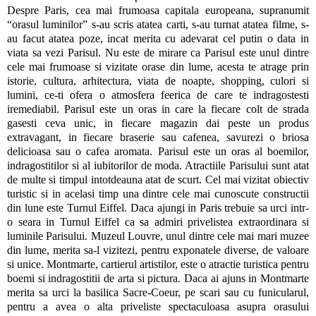
Despre Paris, cea mai frumoasa capitala europeana, supranumit
“orasul luminilor” s-au scris atatea carti, s-au turnat atatea filme, s-
au facut atatea poze, incat merita cu adevarat cel putin o data in
viata sa vezi Parisul. Nu este de mirare ca Parisul este unul dintre
cele mai frumoase si vizitate orase din lume, acesta te atrage prin
istorie, cultura, arhitectura, viata de noapte, shopping, culori si
lumini, ce-ti ofera o atmosfera feerica de care te indragostesti
iremediabil. Parisul este un oras in care la fiecare colt de strada
gasesti ceva unic, in fiecare magazin dai peste un produs
extravagant, in fiecare braserie sau cafenea, savurezi o briosa
delicioasa sau o cafea aromata. Parisul este un oras al boemilor,
indragostitilor si al iubitorilor de moda. Atractiile Parisului sunt atat
de multe si timpul intotdeauna atat de scurt. Cel mai vizitat obiectiv
turistic si in acelasi timp una dintre cele mai cunoscute constructii
din lune este Turnul Eiffel. Daca ajungi in Paris trebuie sa urci intr-
o seara in Turnul Eiffel ca sa admiri privelistea extraordinara si
luminile Parisului. Muzeul Louvre, unul dintre cele mai mari muzee
din lume, merita sa-l vizitezi, pentru exponatele diverse, de valoare
si unice. Montmarte, cartierul artistilor, este o atractie turistica pentru
boemi si indragostitii de arta si pictura. Daca ai ajuns in Montmarte
merita sa urci la basilica Sacre-Coeur, pe scari sau cu funicularul,
pentru a avea o alta priveliste spectaculoasa asupra orasului