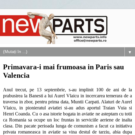
▼
Primavara-i mai frumoasa in Paris sau
Valencia
Anul trecut, pe 13 septembrie, s-au implinit 100 de ani de la
prabusirea la Banesti a lui Aurel Vlaicu in incercarea temerara de a
traversa in zbor, pentru prima data, Muntii Carpati. Alaturi de Aurel
Vlaicu, in pionieratul aviatiei si-au adus aportul Traian Vuia si
Henri Coanda. Cu o asa istorie bogata in aviatie ne asteptam cu totii
ca Romania sa ocupe un loc fruntas in serviciile aeriene de inalta
clasa. Din pacate perioada lunga de comunism a facut ca initiativa
privata romaneasca in aviatie sa vina destul de tarziu, abia dupa