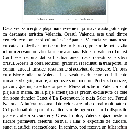
Arhitectura contemporana - Valencia
Daca vrei sa mergi la plaja mai devreme in primavara asta poti alege
ca destinatie turistica Valencia. Orasul Valencia este unul dintre
centrele economice si culturale ale Spaniei. Valencia se mandreste
cu cateva obiective turistice unice in Europa, pe care le poti vizita
ieftin rezervand un zbor la o cursa aeriana Blueair. Valencia Tourist
Card este recomandat sa-l achizitionezi daca doresti sa vizitezi
orasul. Acesta iti ofera reduceri, gratuitati si facilitati la transportul in
comun, atractii turistice, restaurante si activitati de recreere. Un oras
cu o istorie milenara Valencia iti dezvaluie arhitectura cu influente
romane, vizigote, maure, aragoneze sau moderne. Poti vizita muzee,
parcuri, gradini, catedrale si piete. Marea atractie in Valencia sunt
plajele si marea, de la plaje amenajate la preturi exclusivite ca cele
din zona dunelor Canet d’En Berenguer, la plaja Saler sau Parcul
National Albufera, recomandate celor care iubesc mai mult natura.
Cei pasionati de sporturi nautice sau de agrement au la dispozitie
plajele Cullera si Gandia y Oliva. In plus, Valencia gazduieste in
fiecare primavara celebrul festival Fallas o expozitie de culoare,
sunet si artificii spectaculoase. In schimb, poti rezerva un
bilet ieftin