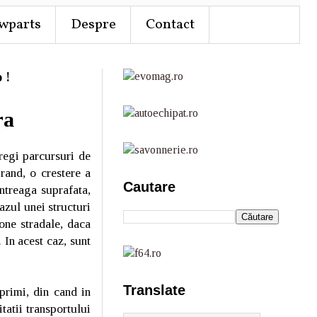
wparts
Despre
Contact
 !
ra
tregi parcursuri de
 rand, o crestere a
Cautare
intreaga suprafata,
azul unei structuri
zone stradale, daca
 In acest caz, sunt
Translate
primi, din cand in
tatii transportului