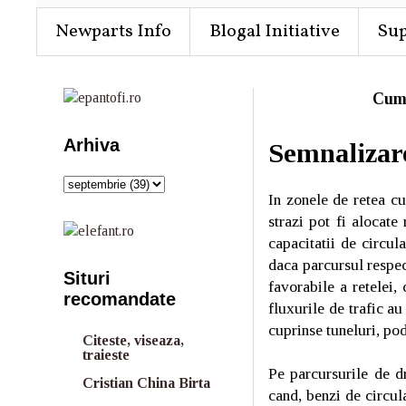
Newparts Info
Blogal Initiative
Su
Cum
Arhiva
Semnalizare
In zonele de retea cu
strazi pot fi alocate
capacitatii de circul
daca parcursul respec
Situri
favorabile a retelei,
recomandate
fluxurile de trafic au
cuprinse tuneluri, pod
Citeste, viseaza,
traieste
Pe parcursurile de d
Cristian China Birta
cand, benzi de circul