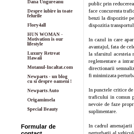
Dana Ungureanu
public prin reducerea 
face concurenta trafi
Despre iubire in toate
felurile
benzi la dispozitie p
dispozitia transportul
Flory4all
HUN WOMAN -
In cazul in care apar
Motivation is our
lifestyle
avantajul, fata de ce
Luxury Retreat
la sfarsitul acesteia
Hawaii
reglementare a intrari
Motanul-Incaltat.com
directionarii semnali
fi minimizata perturba
Newparts - un blog
cu si despre oameni !
In punctele critice de
Newparts Auto
traficului in comun 
Origamimela
nevoie de faze propri
Special Beauty
suplimentare.
In cadrul amenajarii 
Formular de
perturbatii al vehicu
contact