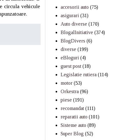
e circula vehicule
accesorii auto
(75)
espunzatoare.
asigurari
(31)
Auto diverse
(170)
BlogalInitiative
(374)
BlogDivers
(6)
diverse
(199)
eBloguri
(4)
guest post
(18)
Legislatie rutiera
(114)
motor
(53)
Orkestra
(96)
piese
(191)
recomandat
(111)
reparatii auto
(101)
Sisteme auto
(89)
Super Blog
(52)