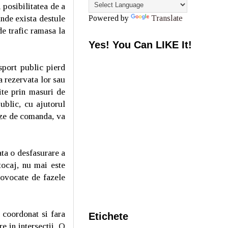
 posibilitatea de a
unde exista destule
Powered by
Translate
de trafic ramasa la
Yes! You Can LIKE It!
sport public pierd
a rezervata lor sau
ite prin masuri de
public, cu ajutorul
faze de comanda, va
ata o desfasurare a
tocaj, nu mai este
provocate de fazele
 coordonat si fara
Etichete
e in intersectii. O