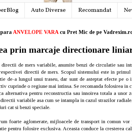
perBlog
Auto Diverse
Recomandat
Ne
para
ANVELOPE VARA
cu Pret Mic de pe Vadrexim.ro
a prin marcaje directionare linia
 directii de mers variabile, anumite benzi de circulatie sau in
 respectivei directii de mers. Scopul sistemului este in primul
atie de-a lungul unui traseu, dar sunt de asteptat efecte pe o 
tiv cuprinde o regiune mai intinsa. Se recomanda folosirea in c
 ca alternativa pentru reconstructia sau innoirea totala a unor 
 directii variabile asa cum se intampla in cazul strazilor radiale.
uri cat si benzi speciale.
rum foarte aglomerate, mijloacele de transport in comun vor 
atie pentru folosire exclusiva. Aceasta conduce la cresterea cali