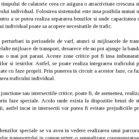
timpului de calatorie ceea ce asigura o atractivitate crescuta si
cului individual. Folosirea sistemului este insa posibila numai 
entru a se putea realiza separarea benzilor si unde capacitatea 
ui individual poate sa acopere necesitatile de trafic.
 perturbari in perioadele de varf, atunci si mijloacele de tran
lelalte mijloace de transport, deoarece ele nu pot ajunge la band
 nu o mai pot parasi. Aceste zone critice pot fi insa imbunatat
lor si iesirilor. Astfel, se poate realiza integrarea traficului 
zate cu faze proprii. Prin punerea in circuit a acestor faze, ca 
rea traficului individual.
 jonctiune sau intersectiile critice, poate fi, de asemenea, realiz
prin faze speciale. Acolo unde exista la dispozitie benzi de s
i, astfel incat in intersectii vor putea fi evitate prejudiciile 
benzilor speciale se va avea in vedere realizarea unui parcurs
lelor transportului in comun printr-o semnalizare corespunzatoar