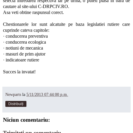
selecta intrebarea respectiva iar pe urma, o puteti plasa in bara de
cautare al site-ului C-DRPCIV.RO.
Asa veti obtine raspunsul corect.
Chestionarele lor sunt alcatuite pe baza legislatiei rutiere care
cuprinde cateva capitole:
· conducerea preventiva
· conducerea ecologica
· notiuni de mecanica
· masuri de prim ajutor
· indicatoare rutiere
Succes la invatat!
Newparts
la
5/11/2013 07:44:00 p.m.
Distribuiți
Niciun comentariu:
Trimiteți un comentariu