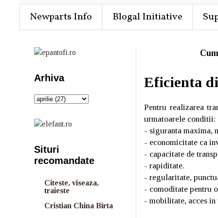
Newparts Info
Blogal Initiative
Su
Cum
Arhiva
Eficienta d
Pentru realizarea tr
urmatoarele conditii:
- siguranta maxima, m
- economicitate ca inv
Situri
- capacitate de trans
recomandate
- rapiditate.
- regularitate, punctu
Citeste, viseaza,
- comoditate pentru o
traieste
- mobilitate, acces in
Cristian China Birta