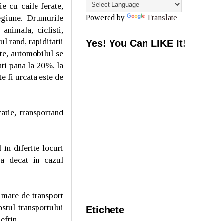
e cu caile ferate,
egiune. Drumurile
Powered by
Translate
animala, ciclisti,
ul rand, rapiditatii
Yes! You Can LIKE It!
te, automobilul se
ati pana la 20%, la
 fi urcata este de
atie, transportand
 in diferite locuri
a decat in cazul
e mare de transport
stul transportului
Etichete
ieftin.