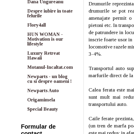
Dana Ungureanu
Drumurile reprezinta
drumurile se pot rea
Despre iubire in toate
felurile
amenajate permit o c
pietoni etc. In transpo
Flory4all
de patrundere in locu
HUN WOMAN -
inscrie foarte usor i
Motivation is our
lifestyle
locomotive razele min
Luxury Retreat
3-4%.
Hawaii
Motanul-Incaltat.com
Transportul auto sup
marfurile direct de la
Newparts - un blog
cu si despre oameni !
Calea ferata este mai
Newparts Auto
sunt mult mai redus
Origamimela
transportului auto.
Special Beauty
Caile ferate prezinta
(un tren de marfa poa
Formular de
este mai redus; in afa
contact