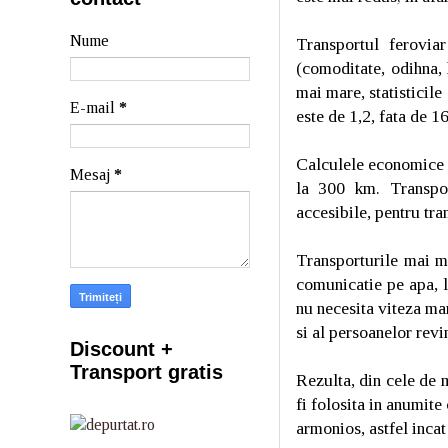
Nume
Transportul feroviar
(comoditate, odihna, 
mai mare, statisticil
E-mail
*
este de 1,2, fata de 16
Calculele economice c
Mesaj
*
la 300 km. Transpor
accesibile, pentru tra
Transporturile mai ma
comunicatie pe apa, l
nu necesita viteza ma
si al persoanelor rev
Discount +
Transport gratis
Rezulta, din cele de 
fi folosita in anumite
armonios, astfel incat