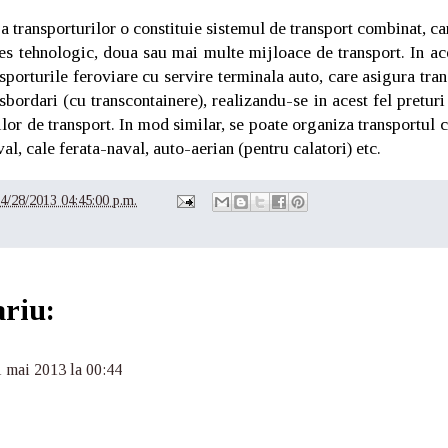
a transporturilor o constituie sistemul de transport combinat, can
es tehnologic, doua sau mai multe mijloace de transport. In ac
nsporturile feroviare cu servire terminala auto, care asigura tra
nsbordari (cu transcontainere), realizandu-se in acest fel preturi
ilor de transport. In mod similar, se poate organiza transportul
al, cale ferata-naval, auto-aerian (pentru calatori) etc.
4/28/2013 04:45:00 p.m.
riu:
1 mai 2013 la 00:44