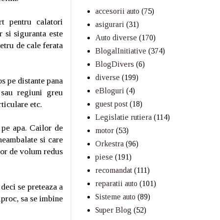
accesorii auto
(75)
rt pentru calatori
asigurari
(31)
r si siguranta este
Auto diverse
(170)
etru de cale ferata
BlogalInitiative
(374)
BlogDivers
(6)
diverse
(199)
s pe distante pana
eBloguri
(4)
 sau regiuni greu
rticulare etc.
guest post
(18)
Legislatie rutiera
(114)
 pe apa. Cailor de
motor
(53)
neambalate si care
Orkestra
(96)
ilor de volum redus
piese
(191)
recomandat
(111)
reparatii auto
(101)
 deci se preteaza a
Sisteme auto
(89)
iproc, sa se imbine
Super Blog
(52)