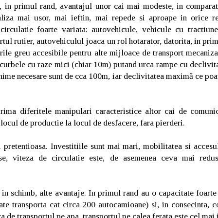
, in primul rand, avantajul unor cai mai modeste, in comparati
liza mai usor, mai ieftin, mai repede si aproape in orice r
irculatie foarte variata: autovehicule, vehicule cu tractiune 
rtul rutier, autovehiculul joaca un rol hotarator, datorita, in prim
rile greu accesibile pentru alte mijloace de transport mecaniza
n curbele cu raze mici (chiar 10m) putand urca rampe cu declivit
ime necesare sunt de cca 100m, iar declivitatea maximă ce poate
rima diferitele manipulari caracteristice altor cai de comunic
 locul de productie la locul de desfacere, fara pierderi.
 pretentioasa. Investitiile sunt mai mari, mobilitatea si accesul
e, viteza de circulatie este, de asemenea ceva mai redus
, in schimb, alte avantaje. In primul rand au o capacitate foart
te transporta cat circa 200 autocamioane) si, in consecinta, co
ra de transportul pe apa, transportul pe calea ferata este cel mai 