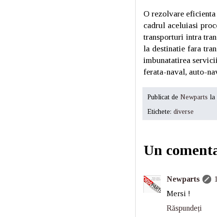
O rezolvare eficienta 
cadrul aceluiasi proc
transporturi intra tra
la destinatie fara tra
imbunatatirea servici
ferata-naval, auto-nav
Publicat de
Newparts
la
Etichete:
diverse
Un comenta
Newparts
Mersi !
Răspundeți