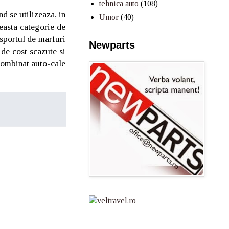
tehnica auto
(108)
d se utilizeaza, in
Umor
(40)
easta categorie de
nsportul de marfuri
Newparts
 de cost scazute si
 combinat auto-cale