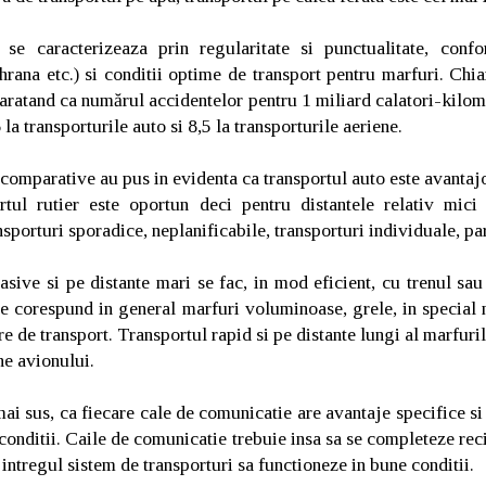
 se caracterizeaza prin regularitate si punctualitate, confo
hrana etc.) si conditii optime de transport pentru marfuri. Chia
e aratand ca numărul accidentelor pentru 1 miliard calatori-kilom
 la transporturile auto si 8,5 la transporturile aeriene.
omparative au pus in evidenta ca transportul auto este avantajo
tul rutier este oportun deci pentru distantele relativ mici
nsporturi sporadice, neplanificabile, transporturi individuale, pa
sive si pe distante mari se fac, in mod eficient, cu trenul sau
e corespund in general marfuri voluminoase, grele, in special 
re de transport. Transportul rapid si pe distante lungi al marfur
ine avionului.
mai sus, ca fiecare cale de comunicatie are avantaje specifice si
 conditii. Caile de comunicatie trebuie insa sa se completeze rec
 intregul sistem de transporturi sa functioneze in bune conditii.