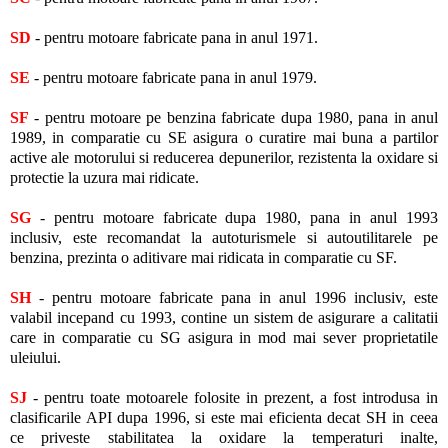
SD
- pentru motoare fabricate pana in anul 1971.
SE
- pentru motoare fabricate pana in anul 1979.
SF
- pentru motoare pe benzina fabricate dupa 1980, pana in anul
1989, in comparatie cu SE asigura o curatire mai buna a partilor
active ale motorului si reducerea depunerilor, rezistenta la oxidare si
protectie la uzura mai ridicate.
SG
- pentru motoare fabricate dupa 1980, pana in anul 1993
inclusiv, este recomandat la autoturismele si autoutilitarele pe
benzina, prezinta o aditivare mai ridicata in comparatie cu SF.
SH
- pentru motoare fabricate pana in anul 1996 inclusiv, este
valabil incepand cu 1993, contine un sistem de asigurare a calitatii
care in comparatie cu SG asigura in mod mai sever proprietatile
uleiului.
SJ
- pentru toate motoarele folosite in prezent, a fost introdusa in
clasificarile API dupa 1996, si este mai eficienta decat SH in ceea
ce priveste stabilitatea la oxidare la temperaturi inalte,