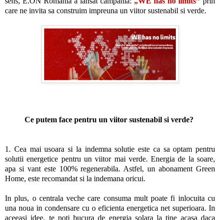
sens, E.ON Romania a lansat campania:
„WE has no limits’’
prin
care ne invita sa construim impreuna un viitor sustenabil si verde.
Ce putem face pentru un viitor sustenabil si verde?
1. Cea mai usoara si la indemna solutie este ca sa optam pentru
solutii energetice pentru un viitor mai verde. Energia de la soare,
apa si vant este 100% regenerabila. Astfel, un abonament Green
Home, este recomandat si la indemana oricui.
In plus, o centrala veche care consuma mult poate fi inlocuita cu
una noua in condensare cu o eficienta energetica net superioara. In
aceeasi idee, te poti bucura de energia solara la tine acasa daca