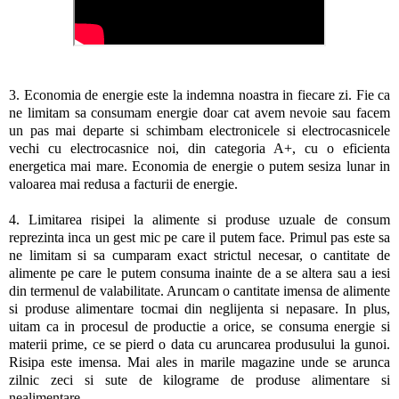
3. Economia de energie este la indemna noastra in fiecare zi. Fie ca
ne limitam sa consumam energie doar cat avem nevoie sau facem
un pas mai departe si schimbam electronicele si electrocasnicele
vechi cu electrocasnice noi, din categoria A+, cu o eficienta
energetica mai mare. Economia de energie o putem sesiza lunar in
valoarea mai redusa a facturii de energie.
4. Limitarea risipei la alimente si produse uzuale de consum
reprezinta inca un gest mic pe care il putem face. Primul pas este sa
ne limitam si sa cumparam exact strictul necesar, o cantitate de
alimente pe care le putem consuma inainte de a se altera sau a iesi
din termenul de valabilitate. Aruncam o cantitate imensa de alimente
si produse alimentare tocmai din neglijenta si nepasare. In plus,
uitam ca in procesul de productie a orice, se consuma energie si
materii prime, ce se pierd o data cu aruncarea produsului la gunoi.
Risipa este imensa. Mai ales in marile magazine unde se arunca
zilnic zeci si sute de kilograme de produse alimentare si
nealimentare.