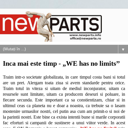
▼
Inca mai este timp - „WE has no limits’’
Traim intr-o societate globalizata, in care timpul costa bani si totul
are un pret. Alergam toata ziua si avem standarde pentru orice.
Traim totul in viteza si uitam de mediul inconjurator, uitam ca
resursele sunt limitate, uitam ca producem deseuri si poluare, in
fiecare secunda. Este important ca sa constientizam, chiar si in
ultimul ceas ca planeta nu e doar a noastra, ca trebuie sa o lasam
mostenire urmasilor nostri, cel putin asa cum am primit-o si noi de
la parintii nostri. Este bine ca exista intentii bune si marile corporatii
fac eforturi si campanii de sustinere a unui viitor verde. In acest