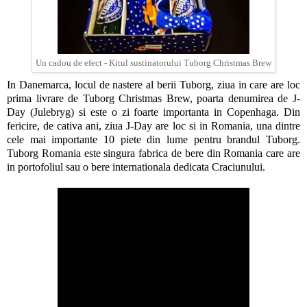
Tuborg Christmas Brew
Un cadou de efect - Kitul sustinatorului
In Danemarca, locul de nastere al berii Tuborg, ziua in care are loc
prima livrare de Tuborg Christmas Brew, poarta denumirea de J-
Day (Julebryg) si este o zi foarte importanta in Copenhaga. Din
fericire, de cativa ani, ziua J-Day are loc si in Romania, una dintre
cele mai importante 10 piete din lume pentru brandul Tuborg.
Tuborg Romania este singura fabrica de bere din Romania care are
in portofoliul sau o bere internationala dedicata Craciunului.