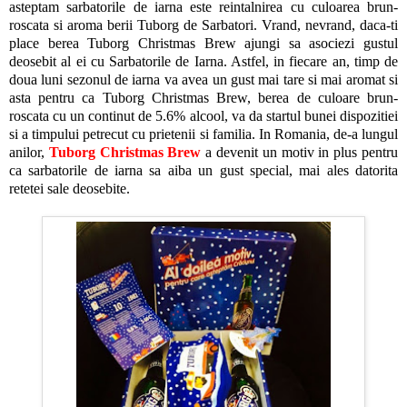
asteptam sarbatorile de iarna este reintalnirea cu culoarea brun-
roscata si aroma berii Tuborg de Sarbatori. Vrand, nevrand, daca-ti
place berea Tuborg Christmas Brew ajungi sa asociezi gustul
deosebit al ei cu Sarbatorile de Iarna. Astfel, in fiecare an, timp de
doua luni sezonul de iarna va avea un gust mai tare si mai aromat si
asta pentru ca Tuborg Christmas Brew, berea de culoare brun-
roscata cu un continut de 5.6% alcool, va da startul bunei dispozitiei
si a timpului petrecut cu prietenii si familia. In Romania, de-a lungul
anilor,
Tuborg Christmas Brew
a devenit un motiv in plus pentru
ca sarbatorile de iarna sa aiba un gust special, mai ales datorita
retetei sale deosebite.