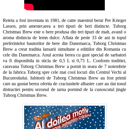
Reteta a fost inventata in 1981, de catre maestrul berar Per Krieger
Lassen, prin amestecarea a trei tipuri de beri distincte. Tuborg
Christmas Brew este o bere produsa din trei tipuri de malt, avand o
aroma distincta de lemn dulce. Aflata de peste 33 de ani in topul
preferintelor bautorilor de bere din Danemarca, Tuborg Christmas
Brew a creat traditia lansarii simultane a editiilor din Romania cu
cele din Danemarca. Anul acesta berea cu gust special de sarbatori
va fi disponibila in sticla de 0,5 L si 0,75 L. Conform traditiei,
caravana Tuborg Christmas Brew a pornit in seara de 7 noiembrie
de la fabrica Tuborg spre cele mai cool locuri din Centrul Vechi al
Bucurestiului. Iubitorii de Tuborg Christmas Brew au fost primii
care au gustat berea oferita de craciunitele albastre care au dat tonul
distractiei pentru sezonul de iarna pornind de la cunoscutul jingle
Tuborg Christmas Brew.