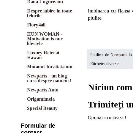
Dana Ungureanu
Imbinarea cu flansa 
Despre iubire in toate
felurile
piulite.
Flory4all
HUN WOMAN -
Motivation is our
lifestyle
Luxury Retreat
Publicat de
Newparts
la
Hawaii
Etichete:
diverse
Motanul-Incaltat.com
Newparts - un blog
cu si despre oameni !
Niciun com
Newparts Auto
Origamimela
Trimiteți 
Special Beauty
Opinia ta conteaza !
Formular de
contact