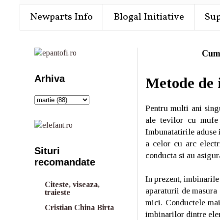
Newparts Info
Blogal Initiative
Su
Cum
Arhiva
Metode de 
Pentru multi ani sing
ale tevilor cu mufe 
Imbunatatirile aduse 
a celor cu arc elect
Situri
conducta si au asigur
recomandate
In prezent, imbinarile
Citeste, viseaza,
aparaturii de masura 
traieste
mici. Conductele mai 
Cristian China Birta
imbinarilor dintre el