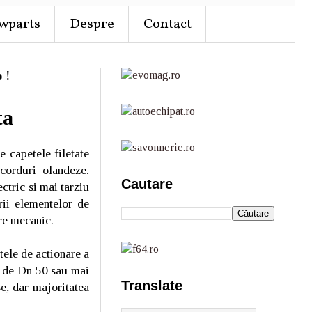
wparts
Despre
Contact
 !
ta
e capetele filetate
acorduri olandeze.
Cautare
ctric si mai tarziu
rii elementelor de
ere mecanic.
tele de actionare a
va de Dn 50 sau mai
Translate
e, dar majoritatea