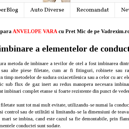
perBlog
Auto Diverse
Recomandat
Ne
para
ANVELOPE VARA
cu Pret Mic de pe Vadrexim.ro
imbinare a elementelor de conduc
ura metoda de imbinare a tevilor de otel a fost imbinarea dintr
sau alte piese filetate, cum ar fi fitinguri, robinete sau r
in timp metodelor de sudura oxiacetilenica sau a celor cu arc ele
ric sub flux de gaz inert au redus manopera necesara imbina
at imbinari complet etanse si foarte rezistente din punct de ved
 filetate sunt tot mai mult evitate, utilizandu-se numai la conduc
si control sau de utilităti si limitandu-se la dimensiuni de tea
mari se imbina, cand este cazul sa fie demontabile, prin flans
ementele conductei sunt sudate.