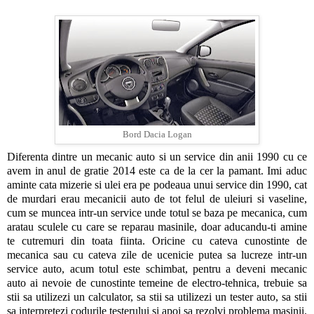
Bord Dacia Logan
Diferenta dintre un mecanic auto si un service din anii 1990 cu ce
avem in anul de gratie 2014 este ca de la cer la pamant. Imi aduc
aminte cata mizerie si ulei era pe podeaua unui service din 1990, cat
de murdari erau mecanicii auto de tot felul de uleiuri si vaseline,
cum se muncea intr-un service unde totul se baza pe mecanica, cum
aratau sculele cu care se reparau masinile, doar aducandu-ti amine
te cutremuri din toata fiinta. Oricine cu cateva cunostinte de
mecanica sau cu cateva zile de ucenicie putea sa lucreze intr-un
service auto, acum totul este schimbat, pentru a deveni mecanic
auto ai nevoie de cunostinte temeine de electro-tehnica, trebuie sa
stii sa utilizezi un calculator, sa stii sa utilizezi un tester auto, sa stii
sa interpretezi codurile testerului si apoi sa rezolvi problema masinii.