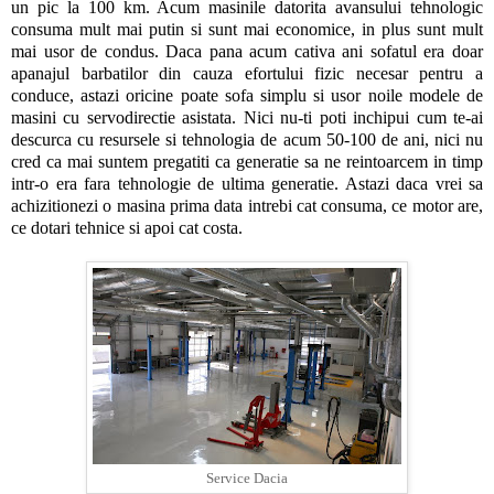
un pic la 100 km. Acum masinile datorita avansului tehnologic
consuma mult mai putin si sunt mai economice, in plus sunt mult
mai usor de condus. Daca pana acum cativa ani sofatul era doar
apanajul barbatilor din cauza efortului fizic necesar pentru a
conduce, astazi oricine poate sofa simplu si usor noile modele de
masini cu servodirectie asistata. Nici nu-ti poti inchipui cum te-ai
descurca cu resursele si tehnologia de acum 50-100 de ani, nici nu
cred ca mai suntem pregatiti ca generatie sa ne reintoarcem in timp
intr-o era fara tehnologie de ultima generatie. Astazi daca vrei sa
achizitionezi o masina prima data intrebi cat consuma, ce motor are,
ce dotari tehnice si apoi cat costa.
Service Dacia