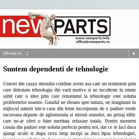
▼
Suntem dependenti de tehnologie
Uneori din cauza stresului cotidian avem asa cate un sentiment prin
care detestam tehnologia din varii motive si ne incolteste in minte
subit cate o idee prin care renuntatul la tehnologie este solutia
problemelor noastre. Gandul ne zboara spre natura, ne imaginam in
mijlocul naturii intr-o casa din lemn inconjurata de o padure verde
racoroasa departe de aglomeratia si stresul oraselor, un peisaj idilic
care ne-ar oferi o bine meritata relaxare totala. Pentru moment
casuta din padure este solutia perfecta pentru noi, dar ce te faci daca
ajungi acolo si dupa ceva timp incepi sa duci lipsa tehnologiei,