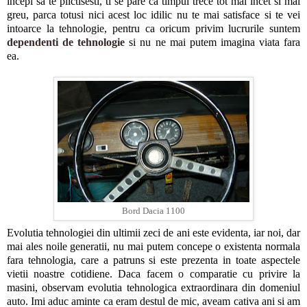
incepi sa te plictisesti, ti se pare ca timpul trece tot mai incet si mai
greu, parca totusi nici acest loc idilic nu te mai satisface si te vei
intoarce la tehnologie, pentru ca oricum privim lucrurile suntem
dependenti de tehnologie
si nu ne mai putem imagina viata fara
ea.
Bord Dacia 1100
Evolutia tehnologiei din ultimii zeci de ani este evidenta, iar noi, dar
mai ales noile generatii, nu mai putem concepe o existenta normala
fara tehnologia, care a patruns si este prezenta in toate aspectele
vietii noastre cotidiene. Daca facem o comparatie cu privire la
masini, observam evolutia tehnologica extraordinara din domeniul
auto. Imi aduc aminte ca eram destul de mic, aveam cativa ani si am