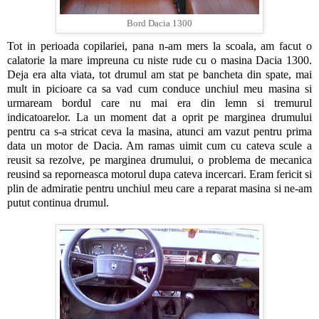
Bord Dacia 1300
Tot in perioada copilariei, pana n-am mers la scoala, am facut o
calatorie la mare impreuna cu niste rude cu o masina Dacia 1300.
Deja era alta viata, tot drumul am stat pe bancheta din spate, mai
mult in picioare ca sa vad cum conduce unchiul meu masina si
urmaream bordul care nu mai era din lemn si tremurul
indicatoarelor. La un moment dat a oprit pe marginea drumului
pentru ca s-a stricat ceva la masina, atunci am vazut pentru prima
data un motor de Dacia. Am ramas uimit cum cu cateva scule a
reusit sa rezolve, pe marginea drumului, o problema de mecanica
reusind sa reporneasca motorul dupa cateva incercari. Eram fericit si
plin de admiratie pentru unchiul meu care a reparat masina si ne-am
putut continua drumul.