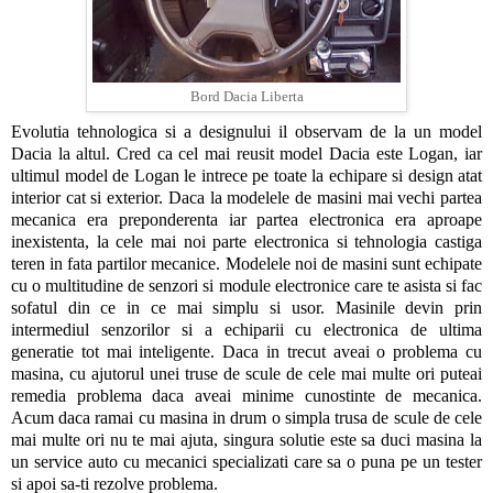
Bord Dacia Liberta
Evolutia tehnologica si a designului il observam de la un model
Dacia la altul. Cred ca cel mai reusit model Dacia este Logan, iar
ultimul model de Logan le intrece pe toate la echipare si design atat
interior cat si exterior. Daca la modelele de masini mai vechi partea
mecanica era preponderenta iar partea electronica era aproape
inexistenta, la cele mai noi parte electronica si tehnologia castiga
teren in fata partilor mecanice. Modelele noi de masini sunt echipate
cu o multitudine de senzori si module electronice care te asista si fac
sofatul din ce in ce mai simplu si usor. Masinile devin prin
intermediul senzorilor si a echiparii cu electronica de ultima
generatie tot mai inteligente. Daca in trecut aveai o problema cu
masina, cu ajutorul unei truse de scule de cele mai multe ori puteai
remedia problema daca aveai minime cunostinte de mecanica.
Acum daca ramai cu masina in drum o simpla trusa de scule de cele
mai multe ori nu te mai ajuta, singura solutie este sa duci masina la
un service auto cu mecanici specializati care sa o puna pe un tester
si apoi sa-ti rezolve problema.