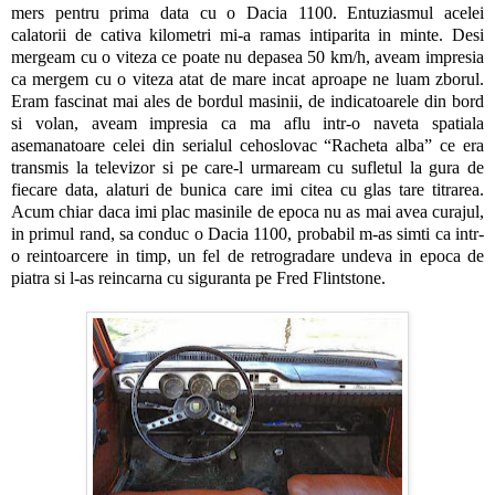
mers pentru prima data cu o Dacia 1100. Entuziasmul acelei
calatorii de cativa kilometri mi-a ramas intiparita in minte. Desi
mergeam cu o viteza ce poate nu depasea 50 km/h, aveam impresia
ca mergem cu o viteza atat de mare incat aproape ne luam zborul.
Eram fascinat mai ales de bordul masinii, de indicatoarele din bord
si volan, aveam impresia ca ma aflu intr-o naveta spatiala
asemanatoare celei din serialul cehoslovac “Racheta alba” ce era
transmis la televizor si pe care-l urmaream cu sufletul la gura de
fiecare data, alaturi de bunica care imi citea cu glas tare titrarea.
Acum chiar daca imi plac masinile de epoca nu as mai avea curajul,
in primul rand, sa conduc o Dacia 1100, probabil m-as simti ca intr-
o reintoarcere in timp, un fel de retrogradare undeva in epoca de
piatra si l-as reincarna cu siguranta pe Fred Flintstone.