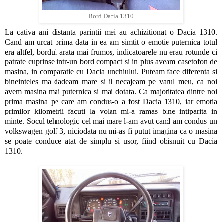
Bord Dacia 1310
La cativa ani distanta parintii mei au achizitionat o Dacia 1310.
Cand am urcat prima data in ea am simtit o emotie puternica totul
era altfel, bordul arata mai frumos, indicatoarele nu erau rotunde ci
patrate cuprinse intr-un bord compact si in plus aveam casetofon de
masina, in comparatie cu Dacia unchiului. Puteam face diferenta si
bineinteles ma dadeam mare si il necajeam pe varul meu, ca noi
avem masina mai puternica si mai dotata. Ca majoritatea dintre noi
prima masina pe care am condus-o a fost Dacia 1310, iar emotia
primilor kilometrii facuti la volan mi-a ramas bine intiparita in
minte. Socul tehnologic cel mai mare l-am avut cand am condus un
volkswagen golf 3, niciodata nu mi-as fi putut imagina ca o masina
se poate conduce atat de simplu si usor, fiind obisnuit cu Dacia
1310.