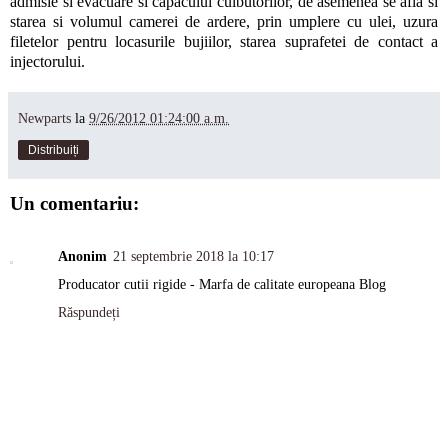
admisie si evacuare si capacului culbutorilor, de asemenea se afla si
starea si volumul camerei de ardere, prin umplere cu ulei, uzura
filetelor pentru locasurile bujiilor, starea suprafetei de contact a
injectorului.
Newparts
la
9/26/2012 01:24:00 a.m.
Distribuiți
Un comentariu:
Anonim
21 septembrie 2018 la 10:17
Producator cutii rigide - Marfa de calitate europeana Blog
Răspundeți