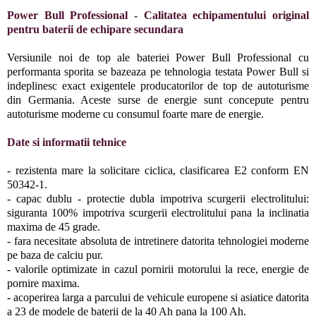
Power Bull Professional - Calitatea echipamentului original
pentru baterii de echipare secundara
Versiunile noi de top ale bateriei Power Bull Professional cu
performanta sporita se bazeaza pe tehnologia testata Power Bull si
indeplinesc exact exigentele producatorilor de top de autoturisme
din Germania. Aceste surse de energie sunt concepute pentru
autoturisme moderne cu consumul foarte mare de energie.
Date si informatii tehnice
- rezistenta mare la solicitare ciclica, clasificarea E2 conform EN
50342-1.
- capac dublu - protectie dubla impotriva scurgerii electrolitului:
siguranta 100% impotriva scurgerii electrolitului pana la inclinatia
maxima de 45 grade.
- fara necesitate absoluta de intretinere datorita tehnologiei moderne
pe baza de calciu pur.
- valorile optimizate in cazul pornirii motorului la rece, energie de
pornire maxima.
- acoperirea larga a parcului de vehicule europene si asiatice datorita
a 23 de modele de baterii de la 40 Ah pana la 100 Ah.