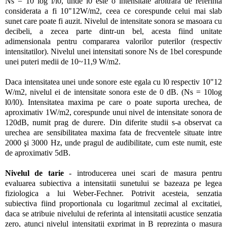
Ns = 10 log l/l0, unde l0 este o intensitate arbitrara de referinta
considerata a fi 10"12W/m2, ceea ce corespunde celui mai slab
sunet care poate fi auzit. Nivelul de intensitate sonora se masoara cu
decibeli, a zecea parte dintr-un bel, acesta fiind unitate
adimensionala pentru compararea valorilor puterilor (respectiv
intensitatilor). Nivelul unei intensitati sonore Ns de 1bel corespunde
unei puteri medii de 10~11,9 W/m2.
Daca intensitatea unei unde sonore este egala cu l0 respectiv 10"12
W/m2, nivelul ei de intensitate sonora este de 0 dB. (Ns = 10log
l0/l0). Intensitatea maxima pe care o poate suporta urechea, de
aproximativ 1W/m2, corespunde unui nivel de intensitate sonora de
120dB, numit prag de durere. Din diferite studii s-a observat ca
urechea are sensibilitatea maxima fata de frecventele situate intre
2000 şi 3000 Hz, unde pragul de audibilitate, cum este numit, este
de aproximativ 5dB.
Nivelul de tarie
- introducerea unei scari de masura pentru
evaluarea subiectiva a intensitatii sunetului se bazeaza pe legea
fiziologica a lui Weber-Fechner. Potrivit acesteia, senzatia
subiectiva fiind proportionala cu logaritmul zecimal al excitatiei,
daca se atribuie nivelului de referinta al intensitatii acustice senzatia
zero, atunci nivelul intensitatii exprimat in B reprezinta o masura