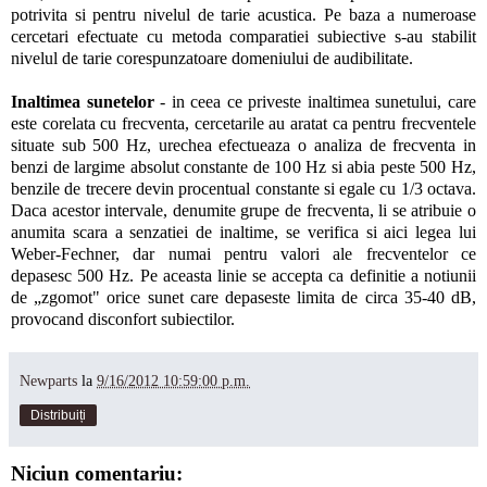
potrivita si pentru nivelul de tarie acustica. Pe baza a numeroase
cercetari efectuate cu metoda comparatiei subiective s-au stabilit
nivelul de tarie corespunzatoare domeniului de audibilitate.
Inaltimea sunetelor
- in ceea ce priveste inaltimea sunetului, care
este corelata cu frecventa, cercetarile au aratat ca pentru frecventele
situate sub 500 Hz, urechea efectueaza o analiza de frecventa in
benzi de largime absolut constante de 100 Hz si abia peste 500 Hz,
benzile de trecere devin procentual constante si egale cu 1/3 octava.
Daca acestor intervale, denumite grupe de frecventa, li se atribuie o
anumita scara a senzatiei de inaltime, se verifica si aici legea lui
Weber-Fechner, dar numai pentru valori ale frecventelor ce
depasesc 500 Hz. Pe aceasta linie se accepta ca definitie a notiunii
de „zgomot" orice sunet care depaseste limita de circa 35-40 dB,
provocand disconfort subiectilor.
Newparts
la
9/16/2012 10:59:00 p.m.
Distribuiți
Niciun comentariu: