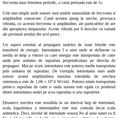
frecventa unui fenomen periodic, a carui perioada este de 1s.
Cele mai simple unde sonore sunt undele sinusoidale de frecventa si
amplitudine cunoscute. Cand acestea ajung la ureche, provoaca
vibratia, cu aceeasi frecventa si amplitudine, ale particulelor de aer
din apropierea timpanului. Aceste vibratii pot fi descrise ca variatii
ale presiunii aerului din acel punct.
Un aspect esential al propagarii undelor de toate felurile este
transferul de energie. Intensitatea I a unei unde se defineste ca
media in timp a vitezei cu care energia este transportata de catre
unda prin unitatea de suprafata perpendiculara pe directia de
propagare. Mai pe scurt, intensitatea este puterea medie transportata
prin unitatea de suprafata. De exemplu intensitatea unei unde
sonore avand amplitudinea maxima tolerabila de urechea
omeneasca este de 1,06 • 10"4 W/cm2. Puterea totala transportata
printr-o suprafata de catre o unda sonora este egala cu produsul
dintre intensitatea undei pe acea suprafata si aria suprafetei.
Deoarece urechea este sensibila la un interval larg de intensitati,
scala logaritmica a intensitatilor este mai comoda decat scala
aritmetica. Deci, nivelul de intensitate sonora Ns al unui sunet va fi