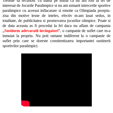
Trebuie sa recunosc cu mana pe inima ca nu am fost la fel de
interesat de Jocurile Paralimpice si nu am urmarit intrecerile sportive
paralimpice cu aceeasi inflacarare si emotie ca Olimpiada prorpiu-
zisa din motive lesne de inteles, efectiv m-am lasat sedus, in
totalitate, de publicitatea si promovarea jocurilor olimpice. Poate si
de data aceasta as fi procedat la fel daca nu aflam de campania
„
Sustinem adevaratii invingatori
”, o campanie de suflet care m-a
inmuiat la propriu. Nu poti ramane indiferent la o campanie de
suflet prin care se doreste constientizarea importantei sustinerii
sportivilor paralimpici.