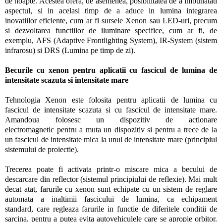
de noapte. Acestea ofera, de asemenea, posibilitatea de a imbunatati
aspectul, si in acelasi timp de a aduce in lumina integrarea
inovatiilor eficiente, cum ar fi sursele Xenon sau LED-uri, precum
si dezvoltarea functiilor de iluminare specifice, cum ar fi, de
exemplu, AFS (Adaptive Frontlighting System), IR-System (sistem
infrarosu) si DRS (Lumina pe timp de zi).
Becurile cu xenon pentru aplicatii cu fascicul de lumina de
intensitate scazuta si intensitate mare
Tehnologia Xenon este folosita pentru aplicatii de lumina cu
fascicul de intensitate scazuta si cu fascicul de intensitate mare.
Amandoua folosesc un dispozitiv de actionare
electromagnetic pentru a muta un dispozitiv si pentru a trece de la
un fascicul de intensitate mica la unul de intensitate mare (principiul
sistemului de proiectie).
Trecerea poate fi activata printr-o miscare mica a becului de
descarcare din reflector (sistemul principiului de reflexie). Mai mult
decat atat, farurile cu xenon sunt echipate cu un sistem de reglare
automata a inaltimii fascicului de lumina, ca echipament
standard, care regleaza farurile in functie de diferitele conditii de
sarcina, pentru a putea evita autovehiculele care se apropie orbitor.