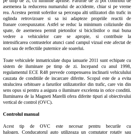
pe timp de zi, cu luminile aprinse. Farurile de zi pot contribui de
asemenea la reducerea numarului de accidente, chiar si pe vreme
rea. Acestea permit soferilor sa perceapa alti utilizatori din trafic in
oglinda retrovizoare si sa isi adapteze propriile reactii de
franare corespunzator. Astfel se reduc la minimum coliziunile din
spate, de asemenea permit pietonilor si biciclistilor o mai buna
vedere a vehiculelor care se apropie, si contribuie la
intensificarea contrastelor atunci cand campul vizual este afectat de
nori sau de reflectiile puternice ale soarelui.
Toate vehiculele inmatriculate dupa ianuarie 2011 sunt echipate cu
sistem de iluminare pe timp de zi. Incepand cu anul 1998,
regulamentul ECE R48 prevede compensarea inclinarii vehiculului
cauzata de conditiile de incarcare diferite. Scopul este de a evita
stralucirea orbitoare a farurilor utilizatorilor din trafic, care vin din
sens opus si pentru a asigura o iluminare excelenta in orice conditii.
Iluminarea de la Magneti Marelli ofera diferite tipuri al obiectivului
vertical de control (OVC).
Controlul manual
Acest tip de OVC este necesar pentru becurile cu
halogen. Conducatorul auto utilizeaza un comutator rotativ sau