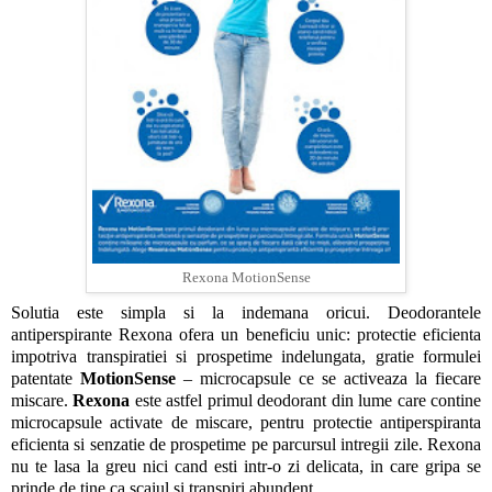
Rexona MotionSense
Solutia este simpla si la indemana oricui. Deodorantele
antiperspirante Rexona ofera un beneficiu unic: protectie eficienta
impotriva transpiratiei si prospetime indelungata, gratie formulei
patentate
MotionSense
– microcapsule ce se activeaza la fiecare
miscare.
Rexona
este astfel primul deodorant din lume care contine
microcapsule activate de miscare, pentru protectie antiperspiranta
eficienta si senzatie de prospetime pe parcursul intregii zile. Rexona
nu te lasa la greu nici cand esti intr-o zi delicata, in care gripa se
prinde de tine ca scaiul si transpiri abundent.