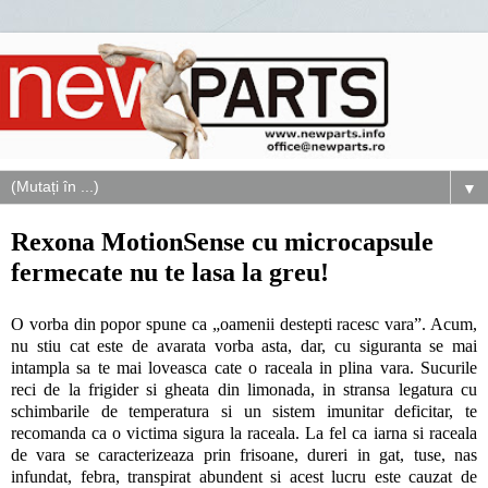
▼
Rexona MotionSense cu microcapsule
fermecate nu te lasa la greu!
O vorba din popor spune ca „oamenii destepti racesc vara”. Acum,
nu stiu cat este de avarata vorba asta, dar, cu siguranta se mai
intampla sa te mai loveasca cate o raceala in plina vara. Sucurile
reci de la frigider si gheata din limonada, in stransa legatura cu
schimbarile de temperatura si un sistem imunitar deficitar, te
recomanda ca o victima sigura la raceala. La fel ca iarna si raceala
de vara se caracterizeaza prin frisoane, dureri in gat, tuse, nas
infundat, febra, transpirat abundent si acest lucru este cauzat de