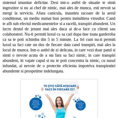
sistemul imunitar deficitar. Desi intr-o astfel de situatie te simti
ingrozitor si nu ai chef de nimic, mai ales de munca, esti nevoit sa
mergi la serviciu. Afara canicula, inauntru racoare de la aerul
conditionat, un mediu numai bun pentru inmultirea virusilor. Cand
te afli sub efectul medicamentelor si a racelii, transpiri abundent. Un
lucru destul de jenant mai ales daca ai de-a face cu clienti sau
colaboratori. Nu-ti permiti luxul ca sa cari dupa tine toata garderoba
ca sa te poti schimba din 5 in 5 minute. La fel cum nu-ti permiti
luxul sa faci cate un dus de fiecare data cand transpiri, mai ales la
locul de munca. Intr-o astfel de zi delicata, in care vezi doar patul si
simti o nevoie acuta de a sta fara sa faci nimic, in care transpiri
abundent, iti vajaie capul si nu te poti concentra la nimic, cu nasul
infundat, ai nevoie de o protectie eficienta impotriva transpiratiei
abundente si prospetime indelungata.