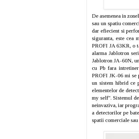
De asemenea in zonele
sau un spatiu comerci
dar efiecient si perf
siguranta, este cea m
PROFI JA 63KR, o tas
alarma Jablotron ser
Jablotron JA-60N, u
cu Pb fara intretine
PROFI JK-06 mi se par
un sistem hibrid ce p
elementelor de detecti
my self". Sistemul de
neinvaziva, iar progr
a detectorilor pe bat
spatii comerciale sau