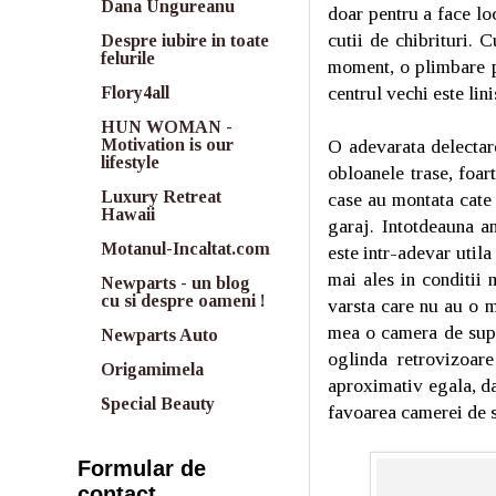
Dana Ungureanu
doar pentru a face lo
cutii de chibrituri. 
Despre iubire in toate
felurile
moment, o plimbare pr
centrul vechi este lin
Flory4all
HUN WOMAN -
O adevarata delectare
Motivation is our
lifestyle
obloanele trase, foart
Luxury Retreat
case au montata cate 
Hawaii
garaj. Intotdeauna a
Motanul-Incaltat.com
este intr-adevar utila
mai ales in conditii
Newparts - un blog
cu si despre oameni !
varsta care nu au o m
mea o camera de supr
Newparts Auto
oglinda retrovizoar
Origamimela
aproximativ egala, da
Special Beauty
favoarea camerei de 
Formular de
contact