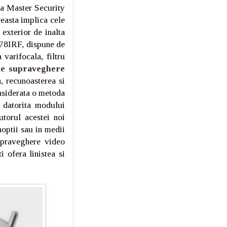
a Master Security
ceasta implica cele
exterior de inalta
-78IRF, dispune de
varifocala, filtru
e supraveghere
 recunoasterea si
onsiderata o metoda
c datorita modului
torul acestei noi
noptii sau in medii
supraveghere video
 ofera linistea si