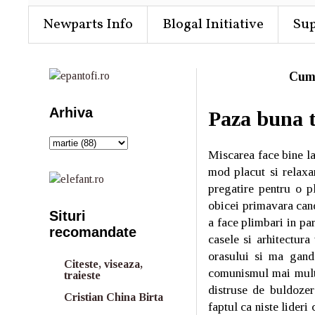
Newparts Info
Blogal Initiative
Su
Cum
Arhiva
Paza buna t
Miscarea face bine la
mod placut si relaxa
pregatire pentru o p
obicei primavara can
Situri
a face plimbari in pa
recomandate
casele si arhitectura
orasului si ma gand
Citeste, viseaza,
comunismul mai multa
traieste
distruse de buldozer
Cristian China Birta
faptul ca niste lider