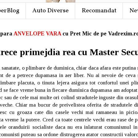
perBlog
Auto Diverse
Recomandat
Ne
para
ANVELOPE VARA
cu Pret Mic de pe Vadrexim.ro
rece primejdia rea cu Master Sec
 sanatate, o plimbare de duminica, chiar daca afara este putina
nt de a petrece dupamasa in aer liber. Nu ai nevoie de ceva s
limbare placuta, o tinuta lejera asigura tot confortul unei pl
d se face vreme buna in fiecare duminica dupamasa am adoptat u
rc sau de cele mai multe ori colind stradutele inguste din oras
 veche. Chiar ma bucur de preivelistea oferita de stradutele di
esc cu groaza cate din casele vechi mai ramaneau in pici
 vreme la putere. Cred ca toate centrele vechi erau rase de p
ele oranduirii socialiste daca nu era inlaturat comunismul i
i comunisti puteau sa ordone distrugerea atator constructii valo