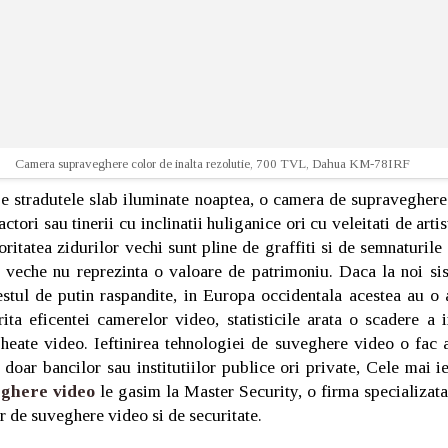
Camera supraveghere color de inalta rezolutie, 700 TVL, Dahua KM-78IRF
pe stradutele slab iluminate noaptea, o camera de supraveghere
ctori sau tinerii cu inclinatii huliganice ori cu veleitati de artis
ritatea zidurilor vechi sunt pline de graffiti si de semnaturile 
e veche nu reprezinta o valoare de patrimoniu. Daca la noi s
stul de putin raspandite, in Europa occidentala acestea au o 
ta eficentei camerelor video, statisticile arata o scadere a in
heate video. Ieftinirea tehnologiei de suveghere video o fac 
 doar bancilor sau institutiilor publice ori private, Cele mai ie
eghere video
le gasim la Master Security, o firma specializata
r de suveghere video si de securitate.