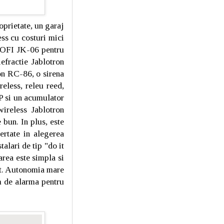
oprietate, un garaj
ess cu costuri mici
OFI JK-06 pentru
efractie Jablotron
on RC-86, o sirena
eless, releu reed,
 si un acumulator
ireless Jablotron
 bun. In plus, este
ertate in alegerea
alari de tip "do it
rea este simpla si
ist. Autonomia mare
em de alarma pentru