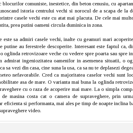
c blocurilor comuniste, inestetice, din beton cenusiu, cu aparta
Cunoscand istoria centrului vechi si norocul de a scapa de la d
intre casele vechi este cu atat mai placuta. De cele mai multe
istita, prea putini oameni circula duminica in zona.
 este sa admiri casele vechi, inalte cu geamuri mari acoperite
e putine au ferestrele descoperite. Interesant este faptul ca, di
o oglinda retrovizoare veche cu vedere spre poarta sau spre int
m admirat ingeniozitatea oamenilor in asemenea situatii, o og
 ca sa vezi din casa, cine suna la usa, ca sa nu te deplasezi dege
 meteo nefavorabile. Cred ca majoritatea caselor vechi sunt lo
obilitate asa de mare. O varianta mai buna la oglinda retrovizo
aveghere cu o raza de acoperire mai mare. La o simpla compa
e de masina costa cat o camera de supraveghere, prin urmar
r eficienta si performanta, mai ales pe timp de noapte inclina b
supraveghere video.