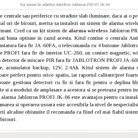
alarma wireless
Kit sistem de
Jablotron PROFI JK-06
 centrale sau periferice cu stradute slab iluminate, daca ai o pr
al ori de birouri, merita sa instalezi un sistem de alarma wirel
ormant. Cred ca un kit sistem de
alarma wireless
Jablotron PR
ai buna optiune in cazul acesta. Kitul contine o centrala Anti
tatura fara fir JA-60FA, o telecomanda cu 4 butoane Jablotr
ie PROFI fara fir de interior UC-260, un contact magnetic, wir
n detector de miscare PIR fara fir JABLOTRON PROFI JA-60P
re, acumulator backup, 12V, 2.4Ah. Kitul sistem de alarma w
e perfect pentru orice spatiu, iar raportul calitate/pret foarte
oate gestiona detectori cu fir si fara fir pentru o deplina lib
e si a modului de amplasare a acestora si se preteaza pentru inst
 alarma Jablotron PROFI JK-06 este avantajos pentru ca instala
amarea si operarea usoara este accesibila la nivel de nespecial
erii alcaline obisnuite il recomanda ca fiind cel mai fiabil sist
 birouri.