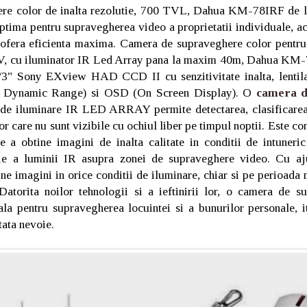
re color de inalta rezolutie, 700 TVL, Dahua KM-78IRF de l
optima pentru supravegherea video a proprietatii individuale, a
 ofera eficienta maxima. Camera de supraveghere color pentru 
 TV, cu iluminator IR Led Array pana la maxim 40m, Dahua KM
3" Sony EXview HAD CCD II cu senzitivitate inalta, lentila 
 Dynamic Range) si OSD (On Screen Display). O
camera d
de iluminare IR LED ARRAY permite detectarea, clasificarea,
or care nu sunt vizibile cu ochiul liber pe timpul noptii. Este c
e a obtine imagini de inalta calitate in conditii de intuneri
tie a luminii IR asupra zonei de supraveghere video. Cu aju
ine imagini in orice conditii de iluminare, chiar si pe perioada 
Datorita noilor tehnologii si a ieftinirii lor, o camera de 
la pentru supravegherea locuintei si a bunurilor personale, iti
atata nevoie.