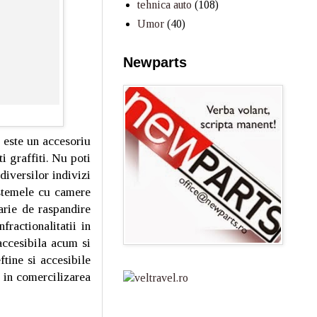
tehnica auto
(108)
Umor
(40)
Newparts
 este un accesoriu
ti graffiti. Nu poti
diversilor indivizi
istemele cu camere
arie de raspandire
fractionalitatii in
accesibila acum si
ftine si accesibile
 in comercilizarea