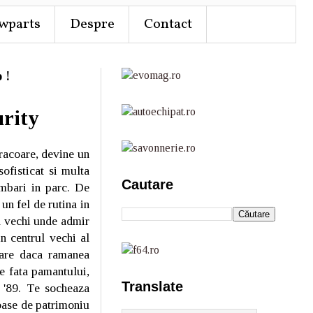
wparts
Despre
Contact
 !
urity
 racoare, devine un
ofisticat si multa
Cautare
imbari in parc. De
n fel de rutina in
ul vechi unde admir
n centrul vechi al
oare daca ramanea
e fata pamantului,
Translate
n '89. Te socheaza
roase de patrimoniu