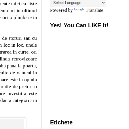
mente mici ca niste
emolari in ultimul
Powered by
Translate
 ori o plimbare in
Yes! You Can LIKE It!
 de storuri sau cu
n loc in loc, unele
rarea in curte, ori
linda retrovizoare
aba pana la poarta,
cuite de oameni in
are este in opinia
ratie de preturi o
e investitia este
alanta categoric in
Etichete