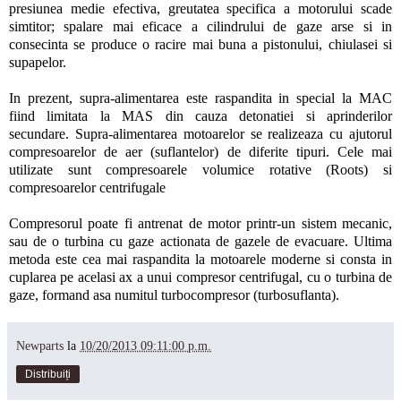
presiunea medie efectiva, greutatea specifica a motorului scade
simtitor; spalare mai eficace a cilindrului de gaze arse si in
consecinta se produce o racire mai buna a pistonului, chiulasei si
supapelor.
In prezent, supra-alimentarea este raspandita in special la MAC
fiind limitata la MAS din cauza detonatiei si aprinderilor
secundare. Supra-alimentarea motoarelor se realizeaza cu ajutorul
compresoarelor de aer (suflantelor) de diferite tipuri. Cele mai
utilizate sunt compresoarele volumice rotative (Roots) si
compresoarelor centrifugale
Compresorul poate fi antrenat de motor printr-un sistem mecanic,
sau de o turbina cu gaze actionata de gazele de evacuare. Ultima
metoda este cea mai raspandita la motoarele moderne si consta in
cuplarea pe acelasi ax a unui compresor centrifugal, cu o turbina de
gaze, formand asa numitul turbocompresor (turbosuflanta).
Newparts
la
10/20/2013 09:11:00 p.m.
Distribuiți