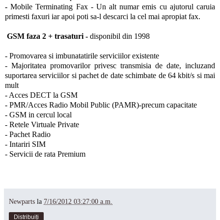
-
Mobile Terminating Fax - Un alt numar emis cu ajutorul caruia
primesti faxuri iar apoi poti sa-l descarci la cel mai apropiat fax.
GSM faza 2 + trasaturi -
disponibil din 1998
- Promovarea si imbunatatirile serviciilor existente
- Majoritatea promovarilor privesc transmisia de date, incluzand
suportarea serviciilor si pachet de date schimbate de 64 kbit/s si mai
mult
- Acces DECT la GSM
- PMR/Acces Radio Mobil Public (PAMR)-precum capacitate
- GSM in cercul local
- Retele Virtuale Private
- Pachet Radio
- Intariri SIM
- Servicii de rata Premium
Newparts
la
7/16/2012 03:27:00 a.m.
Distribuiți