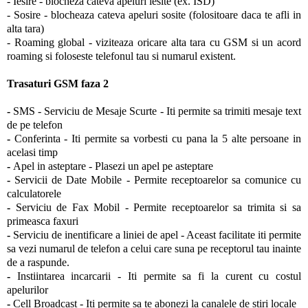
- Iesire - blocheza cateva apeluri iesite (ex. ISD)
- Sosire - blocheaza cateva apeluri sosite (folositoare daca te afli in
alta tara)
- Roaming global - viziteaza oricare alta tara cu GSM si un acord
roaming si foloseste telefonul tau si numarul existent.
Trasaturi GSM faza 2
-
SMS - Serviciu de Mesaje Scurte - Iti permite sa trimiti mesaje text
de pe telefon
-
Conferinta - Iti permite sa vorbesti cu pana la 5 alte persoane in
acelasi timp
-
Apel in asteptare - Plasezi un apel pe asteptare
-
Servicii de Date Mobile - Permite receptoarelor sa comunice cu
calculatorele
-
Serviciu de Fax Mobil - Permite receptoarelor sa trimita si sa
primeasca faxuri
-
Serviciu de inentificare a liniei de apel - Aceast facilitate iti permite
sa vezi numarul de telefon a celui care suna pe receptorul tau inainte
de a raspunde.
-
Instiintarea incarcarii - Iti permite sa fi la curent cu costul
apelurilor
-
Cell Broadcast - Iti permite sa te abonezi la canalele de stiri locale