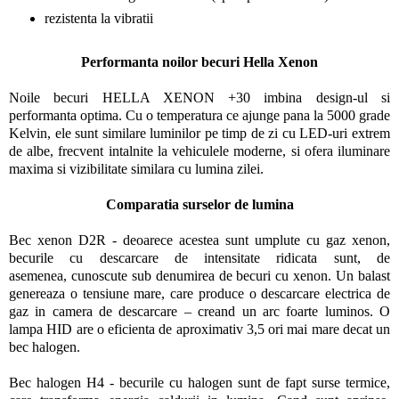
rezistenta la vibratii
Performanta noilor becuri Hella Xenon
Noile becuri HELLA XENON +30 imbina design-ul si
performanta optima. Cu o temperatura ce ajunge pana la 5000 grade
Kelvin, ele sunt similare luminilor pe timp de zi cu LED-uri extrem
de albe, frecvent intalnite la vehiculele moderne, si ofera iluminare
maxima si vizibilitate similara cu lumina zilei.
Comparatia surselor de lumina
Bec xenon D2R - deoarece acestea sunt umplute cu gaz xenon,
becurile cu descarcare de intensitate ridicata sunt, de
asemenea, cunoscute sub denumirea de becuri cu xenon. Un balast
genereaza o tensiune mare, care produce o descarcare electrica de
gaz in camera de descarcare – creand un arc foarte luminos. O
lampa HID are o eficienta de aproximativ 3,5 ori mai mare decat un
bec halogen.
Bec halogen H4 - becurile cu halogen sunt de fapt surse termice,