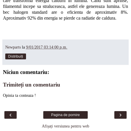
care transforma energia caldurii in lumina. Cand sunt aprinse,
filamentul incepe sa straluceasca, astfel ele genereaza lumina. Un
bec halogen standard are o eficienta de aproximativ 8%.
Aproximativ 92% din energia se pierde ca radiatie de caldura.
Newparts
la
9/01/2017 03:14:00 p.m.
Distribuiți
Niciun comentariu:
Trimiteți un comentariu
Opinia ta conteaza !
‹
›
Pagina de pornire
Afișați versiunea pentru web