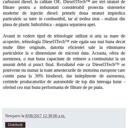
carburant diesel, la calitate OE. Diesel3Tech™ are trei straturi de
filtrare pentru a imbunatati considerabil protectia sistemelor
moderne de injectie diesel: primele doua straturi impiedica
particulele sa intre in combustibil, iar al treilea strat - realizat din
plasa de plastic hidrofobica - asigura separarea apei.
Avand in vedere tipul de tehnologie utilizat si aria sa mare de
acoperire, tehnologia Diesel3Tech™ este egala sau mai buna decat
multe filtre originale, datorita eficientei sale la eliminarea
particulelor la o dimensiune de microni data. Aceasta, ofera de
asemenea, o mai buna capacitate de retinere a continutului la un
anumit debit si punct final. Rezultatul este ca Diesel3Tech™ se
potriveste nu numai la toate amestecurile de motorina europene care
contin pana la 30% biodiesel, dar indeplineste de asemenea,
cerintele producatorilor de automobile de top din intreaga lume -
oferind cea mai buna performanta de filtrare de pe piata.
Newparts
la
8/08/2017 12:38:00 a.m.
Distribuiți