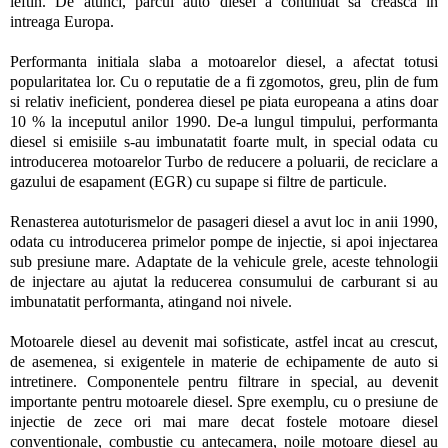
ieftin. De atunci, parcul auto diesel a continuat sa creasca in
intreaga Europa.
Performanta initiala slaba a motoarelor diesel, a afectat totusi
popularitatea lor. Cu o reputatie de a fi zgomotos, greu, plin de fum
si relativ ineficient, ponderea diesel pe piata europeana a atins doar
10 % la inceputul anilor 1990. De-a lungul timpului, performanta
diesel si emisiile s-au imbunatatit foarte mult, in special odata cu
introducerea motoarelor Turbo de reducere a poluarii, de reciclare a
gazului de esapament (EGR) cu supape si filtre de particule.
Renasterea autoturismelor de pasageri diesel a avut loc in anii 1990,
odata cu introducerea primelor pompe de injectie, si apoi injectarea
sub presiune mare. Adaptate de la vehicule grele, aceste tehnologii
de injectare au ajutat la reducerea consumului de carburant si au
imbunatatit performanta, atingand noi nivele.
Motoarele diesel au devenit mai sofisticate, astfel incat au crescut,
de asemenea, si exigentele in materie de echipamente de auto si
intretinere. Componentele pentru filtrare in special, au devenit
importante pentru motoarele diesel. Spre exemplu, cu o presiune de
injectie de zece ori mai mare decat fostele motoare diesel
conventionale, combustie cu antecamera, noile motoare diesel au