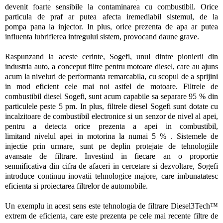
devenit foarte sensibile la contaminarea cu combustibil. Orice
particula de praf ar putea afecta iremediabil sistemul, de la
pompa pana la injector. In plus, orice prezenta de apa ar putea
influenta lubrifierea intregului sistem, provocand daune grave.
Raspunzand la aceste cerinte, Sogefi, unul dintre pionierii din
industria auto, a conceput filtre pentru motoare diesel, care au ajuns
acum la niveluri de performanta remarcabila, cu scopul de a sprijini
in mod eficient cele mai noi astfel de motoare. Filtrele de
combustibil diesel Sogefi, sunt acum capabile sa separare 95 % din
particulele peste 5 pm. In plus, filtrele diesel Sogefi sunt dotate cu
incalzitoare de combustibil electronice si un senzor de nivel al apei,
pentru a detecta orice prezenta a apei in combustibil,
limitand nivelul apei in motorina la numai 5 % . Sistemele de
injectie prin urmare, sunt pe deplin protejate de tehnologiile
avansate de filtrare. Investind in fiecare an o proportie
semnificativa din cifra de afaceri in cercetare si dezvoltare, Sogefi
introduce continuu inovatii tehnologice majore, care imbunatatesc
eficienta si proiectarea filtrelor de automobile.
Un exemplu in acest sens este tehnologia de filtrare Diesel3Tech™
extrem de eficienta, care este prezenta pe cele mai recente filtre de