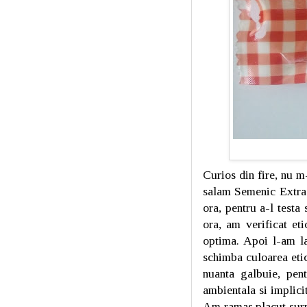
Curios din fire, nu m
salam Semenic Extra 
ora, pentru a-l testa
ora, am verificat et
optima. Apoi l-am l
schimba culoarea etic
nuanta galbuie, pen
ambientala si implici
Am ramas placut surpr