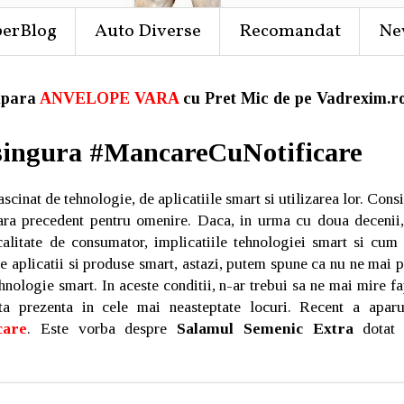
perBlog
Auto Diverse
Recomandat
Ne
para
ANVELOPE VARA
cu Pret Mic de pe Vadrexim.ro
singura #MancareCuNotificare
scinat de tehnologie, de aplicatiile smart si utilizarea lor. Consi
ara precedent pentru omenire. Daca, in urma cu doua decenii
alitate de consumator, implicatiile tehnologiei smart si cu
de aplicatii si produse smart, astazi, putem spune ca nu ne mai
ehnologie smart. In aceste conditii, n-ar trebui sa ne mai mire f
ita prezenta in cele mai neasteptate locuri. Recent a apar
care
. Este vorba despre
Salamul Semenic Extra
dotat