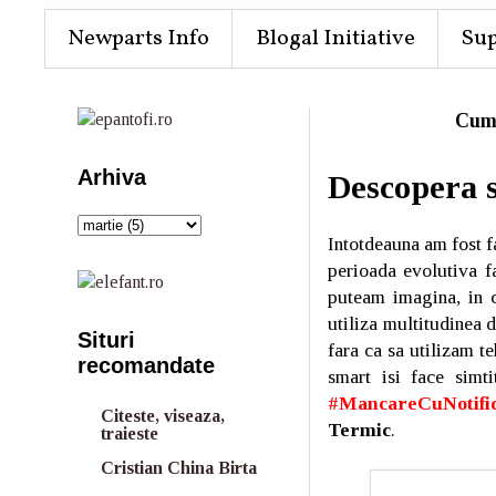
Newparts Info
Blogal Initiative
Su
Cum
Arhiva
Descopera 
Intotdeauna am fost fa
perioada evolutiva f
puteam imagina, in c
utiliza multitudinea 
Situri
fara ca sa utilizam t
recomandate
smart isi face simt
#MancareCuNotifi
Citeste, viseaza,
Termic
.
traieste
Cristian China Birta