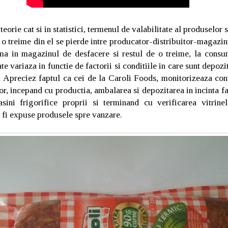
 teorie cat si in statistici, termenul de valabilitate al produselor
o treime din el se pierde intre producator-distribuitor-magazin
ma in magazinul de desfacere si restul de o treime, la consuma
te variaza in functie de factorii si conditiile in care sunt depozi
 Apreciez faptul ca cei de la Caroli Foods, monitorizeaza cont
lor, incepand cu productia, ambalarea si depozitarea in incinta f
sini frigorifice proprii si terminand cu verificarea vitrinel
r fi expuse produsele spre vanzare.