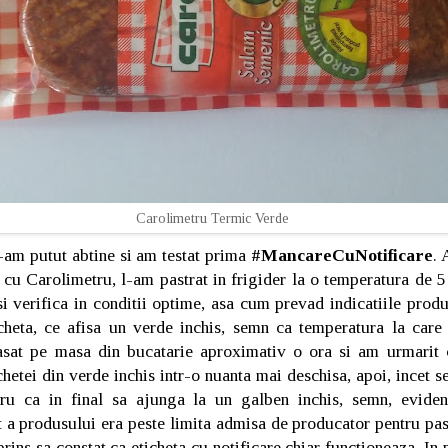
Carolimetru Termic Verde
-am putut abtine si am testat prima
#MancareCuNotificare
. 
cu Carolimetru, l-am pastrat in frigider la o temperatura de
 si verifica in conditii optime, asa cum prevad indicatiile pro
icheta, ce afisa un verde inchis, semn ca temperatura la care 
asat pe masa din bucatarie aproximativ o ora si am urmarit 
hetei din verde inchis intr-o nuanta mai deschisa, apoi, incet s
tru ca in final sa ajunga la un galben inchis, semn, eviden
t a produsului era peste limita admisa de producator pentru pas
ins sa constat ca eticheta cu notificare chiar functioneaza. In p