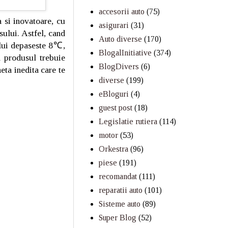
accesorii auto
(75)
a si inovatoare, cu
asigurari
(31)
ului. Astfel, cand
Auto diverse
(170)
ului depaseste 8℃,
BlogalInitiative
(374)
a produsul trebuie
BlogDivers
(6)
ta inedita care te
diverse
(199)
eBloguri
(4)
guest post
(18)
Legislatie rutiera
(114)
motor
(53)
Orkestra
(96)
piese
(191)
recomandat
(111)
reparatii auto
(101)
Sisteme auto
(89)
Super Blog
(52)