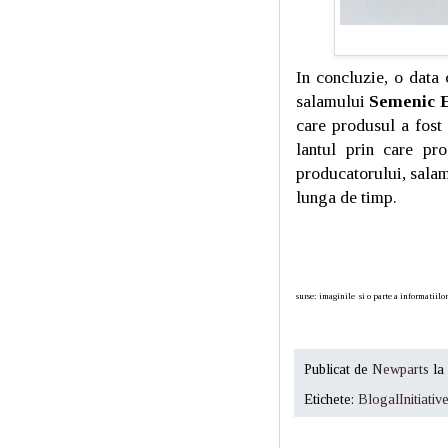
In concluzie, o data 
salamului
Semenic 
care produsul a fost 
lantul prin care pr
producatorului, salam
lunga de timp.
surse: imaginile si o parte a informatiilo
Publicat de
Newparts
la
Etichete:
BlogalInitiativ