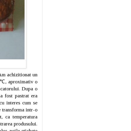
Am achizitionat un
 5℃, aproximativ o
ducatorului. Dupa o
a fost pastrat era
cu interes cum se
e transforma intr-o
t, ca temperatura
trarea produsului.
lus, noile etichete