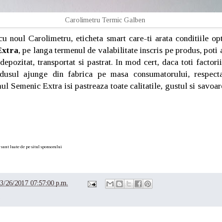
Carolimetru Termic Galben
cu noul Carolimetru, eticheta smart care-ti arata conditiile op
Extra
, pe langa termenul de valabilitate inscris pe produs, poti a
depozitat, transportat si pastrat. In mod cert, daca toti factori
odusul ajunge din fabrica pe masa consumatorului, respecta 
ul Semenic Extra isi pastreaza toate calitatile, gustul si savoa
r sunt luate de pe situl sponsorului
3/26/2017 07:57:00 p.m.
e