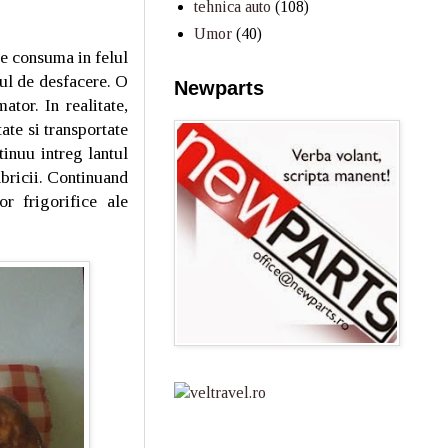
tehnica auto
(108)
Umor
(40)
 se consuma in felul
ul de desfacere. O
Newparts
tor. In realitate,
tate si transportate
inuu intreg lantul
abricii. Continuand
or frigorifice ale