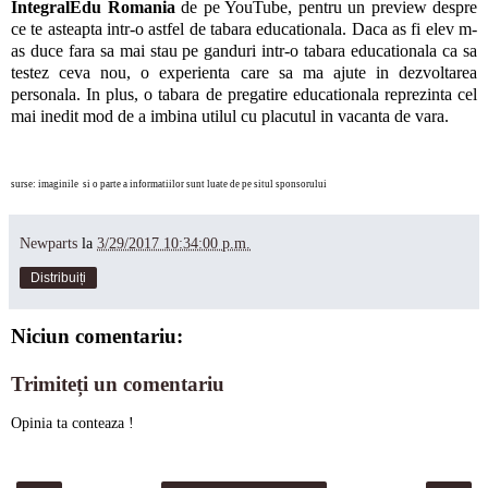
IntegralEdu Romania
de pe YouTube, pentru un preview despre
ce te asteapta intr-o astfel de tabara educationala. Daca as fi elev m-
as duce fara sa mai stau pe ganduri intr-o tabara educationala ca sa
testez ceva nou, o experienta care sa ma ajute in dezvoltarea
personala. In plus, o tabara de pregatire educationala reprezinta cel
mai inedit mod de a imbina utilul cu placutul in vacanta de vara.
surse: imaginile si o parte a informatiilor sunt luate de pe situl sponsorului
Newparts
la
3/29/2017 10:34:00 p.m.
Distribuiți
Niciun comentariu:
Trimiteți un comentariu
Opinia ta conteaza !