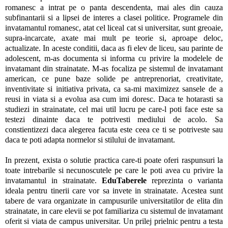
romanesc a intrat pe o panta descendenta, mai ales din cauza
subfinantarii si a lipsei de interes a clasei politice. Programele din
invatamantul romanesc, atat cel liceal cat si universitar, sunt greoaie,
supra-incarcate, axate mai mult pe teorie si, aproape deloc,
actualizate. In aceste conditii, daca as fi elev de liceu, sau parinte de
adolescent, m-as documenta si informa cu privire la modelele de
invatamant din strainatate. M-as focaliza pe sistemul de invatamant
american, ce pune baze solide pe antreprenoriat, creativitate,
inventivitate si initiativa privata, ca sa-mi maximizez sansele de a
reusi in viata si a evolua asa cum imi doresc. Daca te hotarasti sa
studiezi in strainatate, cel mai util lucru pe care-l poti face este sa
testezi dinainte daca te potrivesti mediului de acolo. Sa
constientizezi daca alegerea facuta este ceea ce ti se potriveste sau
daca te poti adapta normelor si stilului de invatamant.
In prezent, exista o solutie practica care-ti poate oferi raspunsuri la
toate intrebarile si necunoscutele pe care le poti avea cu privire la
invatamantul in strainatate.
EduTaberele
reprezinta o varianta
ideala pentru tinerii care vor sa invete in strainatate. Acestea sunt
tabere de vara organizate in campusurile universitatilor de elita din
strainatate, in care elevii se pot familiariza cu sistemul de invatamant
oferit si viata de campus universitar. Un prilej prielnic pentru a testa