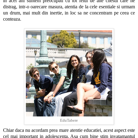
in acei ani suntem preocupati cu tot felul de alte chestii care ne
distrag, intr-o oarecare masura, atentia de la cele esentiale si urmam
un drum, mai mult din inertie, in loc sa ne concentram pe ceea ce
conteaza.
EduTabere
Chiar daca nu acordam prea mare atentie educatiei, acest aspect este
cel mai important in adolescenta. Asa cum bine stim invatamantul