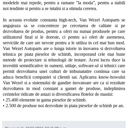
modelele mai repede, pentru a ramane ”la moda”, pentru a stabili
noi tendinte si pentru a se intalni si a stimula cererea.
In aceasta evolutie constanta high-tech, Van Wezel Autoparts se
angajeaza sa se concentreze pe cercetarea de calitate si pe
dezvoltarea de produs, pentru a oferi nu numai produsele pe care
utilizatorul final si le doreste, ci pentru a-i oferi de asemenea,
serviciile de care are nevoie pentru a le utiliza in cel mai bun mod.
Van Wezel Autoparts are o lunga istorie in inovarea si dezvoltarea
tehnica pe piata pieselor de schimb, incorporand cele mai bune
metode de proiectare si tehnologii de testare. Acest lucru duce la
investitii semnificative in oameni, utilaje, software-ul si tehnici care
permit dezvoltarea unei culturi de imbunatatire continua care sa
aduca beneficii companiei si clientii sai. Aplicarea know-howului
Van Wezel si a sistemului de gandire inovatoare are ca si rezultate
dezvoltarea in mod constant a gamei de produse, indeplinirea
cerintelor ridicate de astazi si diversificarea flotelor de masini:
• 25.400 elemente in gama pieselor de schimb.
• 2.500 de produse noi dezvoltate in piata pieselor de schimb pe an.