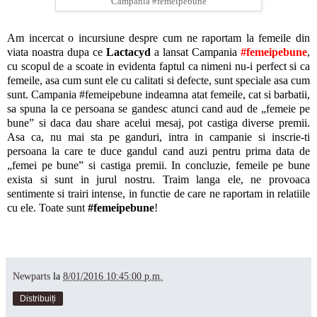
Campania #femeipebune
Am incercat o incursiune despre cum ne raportam la femeile din
viata noastra dupa ce
Lactacyd
a lansat Campania
#femeipebune
,
cu scopul de a scoate in evidenta faptul ca nimeni nu-i perfect si ca
femeile, asa cum sunt ele cu calitati si defecte, sunt speciale asa cum
sunt. Campania #femeipebune indeamna atat femeile, cat si barbatii,
sa spuna la ce persoana se gandesc atunci cand aud de „femeie pe
bune” si daca dau share acelui mesaj, pot castiga diverse premii.
Asa ca, nu mai sta pe ganduri, intra in campanie si inscrie-ti
persoana la care te duce gandul cand auzi pentru prima data de
„femei pe bune” si castiga premii. In concluzie, femeile pe bune
exista si sunt in jurul nostru. Traim langa ele, ne provoaca
sentimente si trairi intense, in functie de care ne raportam in relatiile
cu ele. Toate sunt
#femeipebune
!
Newparts
la
8/01/2016 10:45:00 p.m.
Distribuiți