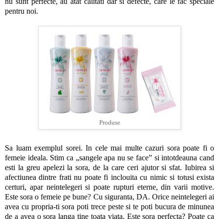
nu sunt perfecte, au atat calitati dar si defecte, care le fac speciale
pentru noi.
Produse
Sa luam exemplul sorei. In cele mai multe cazuri sora poate fi o
femeie ideala. Stim ca „sangele apa nu se face” si intotdeauna cand
esti la greu apelezi la sora, de la care ceri ajutor si sfat. Iubirea si
afectiunea dintre frati nu poate fi inclouita cu nimic si totusi exista
certuri, apar neintelegeri si poate rupturi eterne, din varii motive.
Este sora o femeie pe bune? Cu siguranta, DA. Orice neintelegeri ai
avea cu propria-ti sora poti trece peste si te poti bucura de minunea
de a avea o sora langa tine toata viata. Este sora perfecta? Poate ca