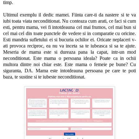
timp.
Ultimul exemplu il dedic mamei. Fiinta care-ti da nastere si te va
iubi toata viata neconditionat. Nu conteaza cum arati, ce faci si cum
esti, pentru mama, vei fi intotdeauna cel mai frumos, cel mai bun si
cel mai cel din toate punctele de vedere si in comparatie cu oricine.
Esti mandria sufletului ei si bucuria ochilor ei. Oricate neplaceri v-
ati provoca reciproc, ea nu va inceta sa te iubeasca si sa te ajute.
Meseria de mama este si dureaza pana la capat, intr-un mod
neconditionat. Este mama o persoana ideala? Poate ca in ochii
multora dintre noi chiar este. Este mama o femeie pe bune? Cu
siguranta, DA. Mama este intotdeauna persoana pe care te poti
baza, te sustine si te iubeste neconditionat.