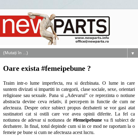
▼
Oare exista #femeipebune ?
Traim intr-o lume imperfecta, rea si dezbinata. O lume in care
suntem divizati si impartiti in categorii, clase sociale, sexe, orientari
religioase sau sexuale. Pana si „Adevarul” ce reprezinta o notiune
abstracta devine ceva relativ, il percepem in functie de cum ne
afecteaza. Despre orice subiect propus dezbaterii se vor gasi atat
sustinatori cat si ostili care vor avea opinii diferite. La fel ca
notiunea de adevar si notiunea de
#femeipebune
va fi subiect de
dezbatere. In final, totul depinde cum si in ce mod ne raportam la o
femeie pe bune si cum ne afecteaza acest lucru.