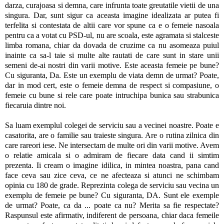
darza, curajoasa si demna, care infrunta toate greutatile vietii de una
singura. Dar, sunt sigur ca aceasta imagine idealizata ar putea fi
terfelita si contestata de altii care vor spune ca e o femeie nasoala
pentru ca a votat cu PSD-ul, nu are scoala, este agramata si stalceste
limba romana, chiar da dovada de cruzime ca nu asomeaza puiul
inainte ca sa-l taie si multe alte rautati de care sunt in stare unii
semeni de-ai nostri din varii motive. Este aceasta femeie pe bune?
Cu siguranta, Da. Este un exemplu de viata demn de urmat? Poate,
dar in mod cert, este o femeie demna de respect si compasiune, o
femeie cu bune si rele care poate intruchipa bunica sau strabunica
fiecaruia dintre noi.
Sa luam exemplul colegei de serviciu sau a vecinei noastre. Poate e
casatorita, are o familie sau traieste singura. Are o rutina zilnica din
care rareori iese. Ne intersectam de multe ori din varii motive. Avem
o relatie amicala si o admiram de fiecare data cand ii simtim
prezenta. Ii cream o imagine idilica, in mintea noastra, pana cand
face ceva sau zice ceva, ce ne afecteaza si atunci ne schimbam
opinia cu 180 de grade. Reprezinta colega de serviciu sau vecina un
exemplu de femeie pe bune? Cu siguranta, DA. Sunt ele exemple
de urmat? Poate, ca da ... poate ca nu? Merita sa fie respectate?
Raspunsul este afirmativ, indiferent de persoana, chiar daca femeile