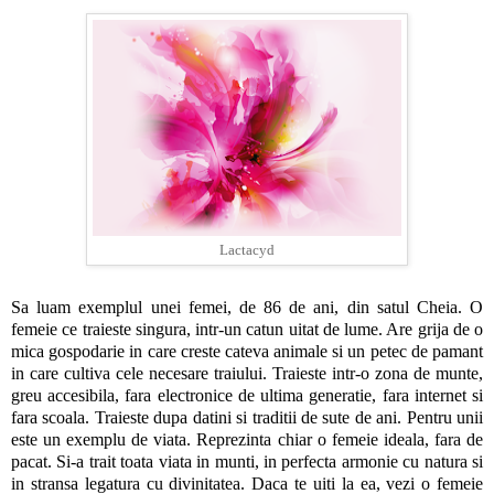
Lactacyd
Sa luam exemplul unei femei, de 86 de ani, din satul Cheia. O
femeie ce traieste singura, intr-un catun uitat de lume. Are grija de o
mica gospodarie in care creste cateva animale si un petec de pamant
in care cultiva cele necesare traiului. Traieste intr-o zona de munte,
greu accesibila, fara electronice de ultima generatie, fara internet si
fara scoala. Traieste dupa datini si traditii de sute de ani. Pentru unii
este un exemplu de viata. Reprezinta chiar o femeie ideala, fara de
pacat. Si-a trait toata viata in munti, in perfecta armonie cu natura si
in stransa legatura cu divinitatea. Daca te uiti la ea, vezi o femeie