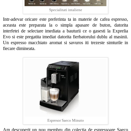
Specialitati intaliene
Intr-adevar oricare este preferinta ta in materie de cafea espresso,
aceasta este preparata la o simpla apasare de buton, datorita
interfetei de selectare imediata a bauturii ce o gasesti la Exprelia
Evo si este pregatita imediat datorita fierbatorului dublu al masinii.
Un espresso macchiato aromat si savuros iti trezeste simturile in
fiecare dimineata.
Espresor Saeco Minuto
Am descoperit un nou membru din colectia de espressoare Saeco