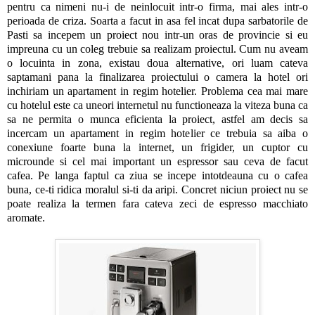
pentru ca nimeni nu-i de neinlocuit intr-o firma, mai ales intr-o
perioada de criza. Soarta a facut in asa fel incat dupa sarbatorile de
Pasti sa incepem un proiect nou intr-un oras de provincie si eu
impreuna cu un coleg trebuie sa realizam proiectul. Cum nu aveam
o locuinta in zona, existau doua alternative, ori luam cateva
saptamani pana la finalizarea proiectului o camera la hotel ori
inchiriam un apartament in regim hotelier. Problema cea mai mare
cu hotelul este ca uneori internetul nu functioneaza la viteza buna ca
sa ne permita o munca eficienta la proiect, astfel am decis sa
incercam un apartament in regim hotelier ce trebuia sa aiba o
conexiune foarte buna la internet, un frigider, un cuptor cu
microunde si cel mai important un espressor sau ceva de facut
cafea. Pe langa faptul ca ziua se incepe intotdeauna cu o cafea
buna, ce-ti ridica moralul si-ti da aripi. Concret niciun proiect nu se
poate realiza la termen fara cateva zeci de espresso macchiato
aromate.