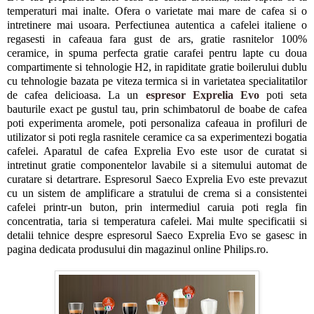
temperaturi mai inalte. Ofera o varietate mai mare de cafea si o
intretinere mai usoara. Perfectiunea autentica a cafelei italiene o
regasesti in cafeaua fara gust de ars, gratie rasnitelor 100%
ceramice, in spuma perfecta gratie carafei pentru lapte cu doua
compartimente si tehnologie H2, in rapiditate gratie boilerului dublu
cu tehnologie bazata pe viteza termica si in varietatea specialitatilor
de cafea delicioasa. La un
espresor Exprelia Evo
poti seta
bauturile exact pe gustul tau, prin schimbatorul de boabe de cafea
poti experimenta aromele, poti personaliza cafeaua in profiluri de
utilizator si poti regla rasnitele ceramice ca sa experimentezi bogatia
cafelei. Aparatul de cafea Exprelia Evo este usor de curatat si
intretinut gratie componentelor lavabile si a sitemului automat de
curatare si detartrare. Espresorul Saeco Exprelia Evo este prevazut
cu un sistem de amplificare a stratului de crema si a consistentei
cafelei printr-un buton, prin intermediul caruia poti regla fin
concentratia, taria si temperatura cafelei. Mai multe specificatii si
detalii tehnice despre espresorul Saeco Exprelia Evo se gasesc in
pagina dedicata produsului din magazinul online Philips.ro.