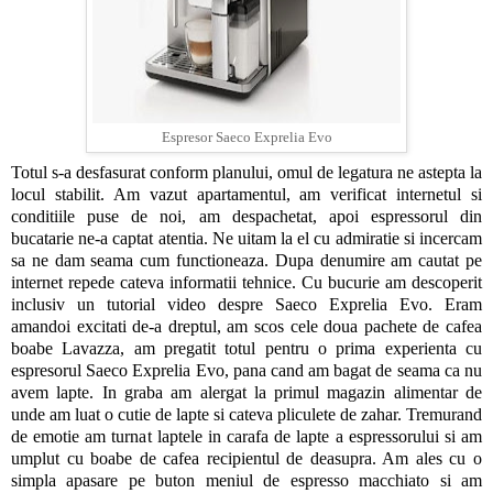
Espresor Saeco Exprelia Evo
Totul s-a desfasurat conform planului, omul de legatura ne astepta la
locul stabilit. Am vazut apartamentul, am verificat internetul si
conditiile puse de noi, am despachetat, apoi espressorul din
bucatarie ne-a captat atentia. Ne uitam la el cu admiratie si incercam
sa ne dam seama cum functioneaza. Dupa denumire am cautat pe
internet repede cateva informatii tehnice. Cu bucurie am descoperit
inclusiv un tutorial video despre Saeco Exprelia Evo. Eram
amandoi excitati de-a dreptul, am scos cele doua pachete de cafea
boabe Lavazza, am pregatit totul pentru o prima experienta cu
espresorul Saeco Exprelia Evo, pana cand am bagat de seama ca nu
avem lapte. In graba am alergat la primul magazin alimentar de
unde am luat o cutie de lapte si cateva pliculete de zahar. Tremurand
de emotie am turnat laptele in carafa de lapte a espressorului si am
umplut cu boabe de cafea recipientul de deasupra. Am ales cu o
simpla apasare pe buton meniul de espresso macchiato si am