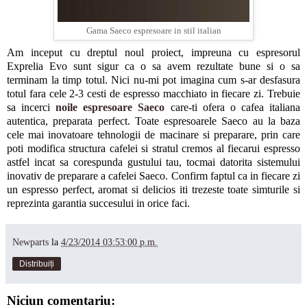
Gama Saeco espresoare in stil italian
Am inceput cu dreptul noul proiect, impreuna cu espresorul
Exprelia Evo sunt sigur ca o sa avem rezultate bune si o sa
terminam la timp totul. Nici nu-mi pot imagina cum s-ar desfasura
totul fara cele 2-3 cesti de espresso macchiato in fiecare zi. Trebuie
sa incerci
noile espresoare Saeco
care-ti ofera o cafea italiana
autentica, preparata perfect. Toate espresoarele Saeco au la baza
cele mai inovatoare tehnologii de macinare si preparare, prin care
poti modifica structura cafelei si stratul cremos al fiecarui espresso
astfel incat sa corespunda gustului tau, tocmai datorita sistemului
inovativ de preparare a cafelei Saeco. Confirm faptul ca in fiecare zi
un espresso perfect, aromat si delicios iti trezeste toate simturile si
reprezinta garantia succesului in orice faci.
Newparts
la
4/23/2014 03:53:00 p.m.
Distribuiți
Niciun comentariu: