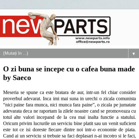
▼
O zi buna se incepe cu o cafea buna made
by Saeco
Meseria se spune ca este bratara de aur, intr-un fel chiar consider
proverbul adevarat. Inca imi mai suna in urechi o zicala comunista
“nici paine fara munca, nici munca fara paine”, o zicala pe jumatate
adevarata deca ne raportam la zilele noastre cand se promoveaza cu
totul alte valori incepand de la cea mai inalta functie a statului.
Oricum privim lucrurile un serviciu bine platit sau un venit suficient
este tot ce isi doreste fiecare dintre noi intr-o economie de piata.
Cand ai un serviciu si trebuie sa faci deplasari n-ai incotro si le faci,