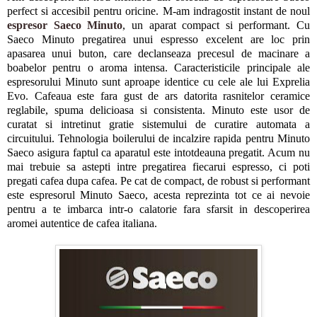
perfect si accesibil pentru oricine. M-am indragostit instant de noul
espresor Saeco Minuto
, un aparat compact si performant. Cu
Saeco Minuto pregatirea unui espresso excelent are loc prin
apasarea unui buton, care declanseaza precesul de macinare a
boabelor pentru o aroma intensa. Caracteristicile principale ale
espresorului Minuto sunt aproape identice cu cele ale lui Exprelia
Evo. Cafeaua este fara gust de ars datorita rasnitelor ceramice
reglabile, spuma delicioasa si consistenta. Minuto este usor de
curatat si intretinut gratie sistemului de curatire automata a
circuitului. Tehnologia boilerului de incalzire rapida pentru Minuto
Saeco asigura faptul ca aparatul este intotdeauna pregatit. Acum nu
mai trebuie sa astepti intre pregatirea fiecarui espresso, ci poti
pregati cafea dupa cafea. Pe cat de compact, de robust si performant
este espresorul Minuto Saeco, acesta reprezinta tot ce ai nevoie
pentru a te imbarca intr-o calatorie fara sfarsit in descoperirea
aromei autentice de cafea italiana.