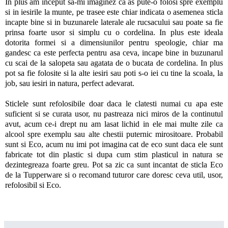
In plus am inceput sa-mi imaginez ca as pute-o folosi spre exemplu
si in iesirile la munte, pe trasee este chiar indicata o asemenea sticla
incapte bine si in buzunarele laterale ale rucsacului sau poate sa fie
prinsa foarte usor si simplu cu o cordelina. In plus este ideala
dotorita formei si a dimensiunilor pentru speologie, chiar ma
gandesc ca este perfecta pentru asa ceva, incape bine in buzunarul
cu scai de la salopeta sau agatata de o bucata de cordelina. In plus
pot sa fie folosite si la alte iesiri sau poti s-o iei cu tine la scoala, la
job, sau iesiri in natura, perfect adevarat.
Sticlele sunt refolosibile doar daca le clatesti numai cu apa este
suficient si se curata usor, nu pastreaza nici miros de la continutul
avut, acum ce-i drept nu am lasat lichid in ele mai multe zile ca
alcool spre exemplu sau alte chestii puternic mirositoare. Probabil
sunt si Eco, acum nu imi pot imagina cat de eco sunt daca ele sunt
fabricate tot din plastic si dupa cum stim plasticul in natura se
dezintegreaza foarte greu. Pot sa zic ca sunt incantat de sticla Eco
de la Tupperware si o recomand tuturor care doresc ceva util, usor,
refolosibil si Eco.