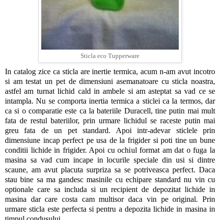
Sticla eco Tupperware
In catalog zice ca sticla are inertie termica, acum n-am avut incotro
si am testat un pet de dimensiuni asemanatoare cu sticla noastra,
astfel am turnat lichid cald in ambele si am asteptat sa vad ce se
intampla. Nu se comporta inertia termica a sticlei ca la termos, dar
ca si o comparatie este ca la bateriile Duracell, tine putin mai mult
fata de restul bateriilor, prin urmare lichidul se raceste putin mai
greu fata de un pet standard. Apoi intr-adevar sticlele prin
dimensiune incap perfect pe usa de la frigider si poti tine un bune
conditii lichide in frigider. Apoi cu ochiul format am dat o fuga la
masina sa vad cum incape in locurile speciale din usi si dintre
scaune, am avut placuta surpriza sa se potriveasca perfect. Daca
stau bine sa ma gandesc masinile cu echipare standard nu vin cu
optionale care sa includa si un recipient de depozitat lichide in
masina dar care costa cam multisor daca vin pe original. Prin
urmare sticla este perfecta si pentru a depozita lichide in masina in
timpul condusului.