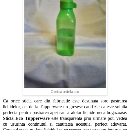
O mica scticla eco
Ca orice sticla care din fabricatie este destinata spre pastrarea
lichidelor, cei de la Tupperware nu gresesc cand zic ca este solutia
perfecta pentru pastrarea apei sau a alotor lichide necarbogazoase.
Sticla Eco Tupperware
este transparenta prin urmare poti vedea
cu usurinta continutul si cantitatea acestuia, perfect adevarat.
Capacul etans nu lasa lichidul sa se scurga, am testat am intors-o cu