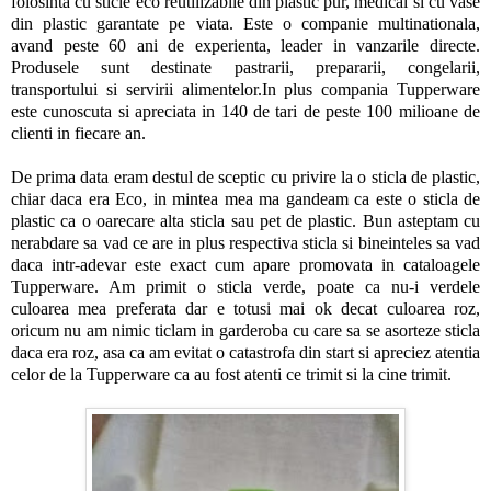
folosinta cu sticle eco reutilizabile din plastic pur, medical si cu vase
din plastic garantate pe viata. Este o companie multinationala,
avand peste 60 ani de experienta, leader in vanzarile directe.
Produsele sunt destinate pastrarii, prepararii, congelarii,
transportului si servirii alimentelor.In plus compania Tupperware
este cunoscuta si apreciata in 140 de tari de peste 100 milioane de
clienti in fiecare an.
De prima data eram destul de sceptic cu privire la o sticla de plastic,
chiar daca era Eco, in mintea mea ma gandeam ca este o sticla de
plastic ca o oarecare alta sticla sau pet de plastic. Bun asteptam cu
nerabdare sa vad ce are in plus respectiva sticla si bineinteles sa vad
daca intr-adevar este exact cum apare promovata in cataloagele
Tupperware. Am primit o sticla verde, poate ca nu-i verdele
culoarea mea preferata dar e totusi mai ok decat culoarea roz,
oricum nu am nimic ticlam in garderoba cu care sa se asorteze sticla
daca era roz, asa ca am evitat o catastrofa din start si apreciez atentia
celor de la Tupperware ca au fost atenti ce trimit si la cine trimit.