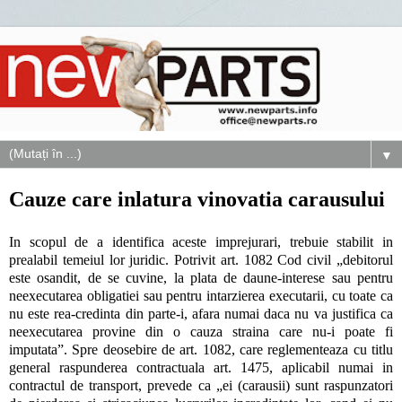
▼
Cauze care inlatura vinovatia carausului
In scopul de a identifica aceste imprejurari, trebuie stabilit in
prealabil temeiul lor juridic. Potrivit art. 1082 Cod civil „debitorul
este osandit, de se cuvine, la plata de daune-interese sau pentru
neexecutarea obligatiei sau pentru intarzierea executarii, cu toate ca
nu este rea-credinta din parte-i, afara numai daca nu va justifica ca
neexecutarea provine din o cauza straina care nu-i poate fi
imputata”. Spre deosebire de art. 1082, care reglementeaza cu titlu
general raspunderea contractuala art. 1475, aplicabil numai in
contractul de transport, prevede ca „ei (carausii) sunt raspunzatori