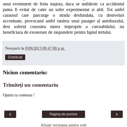
unui eveniment de forta majora, daca se stabileste ca accidentul
putea fi evitat de catre un sofer experimentat si abil. Tot astfel
carausul care parcurge o strada desfundata, cu denivelari
accentuate, provocand astfel ranirea unui pasager al autobuzului,
desi soferul cunostea starea improprie a carosabilului, nu
beneficiaza de exonerare de raspundere pentru faptul tertului.
Newparts
la
9/09/2013 09:47:00 p.m.
Distribuiți
Niciun comentariu:
Trimiteți un comentariu
Opinia ta conteaza !
‹
›
Pagina de pornire
Afișați versiunea pentru web