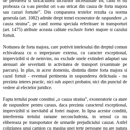
de pierderea si stricaciunea lucrurilor incredintate lor, cand ei nu
probeaza ca s-au pierdut ori s-au stricat din cauza de forta majora
sau cazuri fortuite”. Din compararea textelor rezulta ca norma
generala (art. 1082) admite drept temei exonerator de raspundere „o
cauza straina”, pe cand norma speciala referitoare in transporturi
(art. 1475) atribuie aceasta calitate exclusiv fortei majore si cazului
fortuit.
Notiunea de forta majora, care potrivit intelesului din dreptul comun
echivaleaza cu o imprejurare externa, cu caracter exceptional,
imprevizibil si de neinvins, nu exclude unele extinderi adaptari sau
atenuari ale severitatii in activitatea de transport (examinate pe
parcurs). In plus, in acest domeniu, distintia dintre forta majora si
cazul fortuit - eventual pertinenta in raspunderea delictuala - nu
prezinta interes practic, nici sub aspect probator, nici din punctul de
vedere al efectelor juridice.
Fapta tertului poate constitui „o cauza straina”, exoneratorie ca atare
de raspundere pentru caraus, daca prezinta caracterul exceptional,
imprevizibil si inevitabil al fortei majore. In lipsa acestor conditii,
interferenta tertului ramane neconcludenta, in sensul ca nu
elibereaza pe transportator de urmarile prejudiciului cauzat. Astfel
coliziunea unui camion cu masina unei terte persoane nu are natura