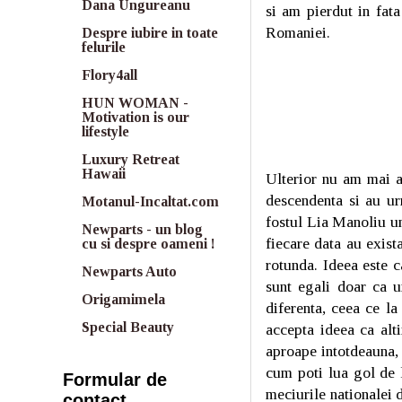
Dana Ungureanu
si am pierdut in fat
Romaniei.
Despre iubire in toate
felurile
Flory4all
HUN WOMAN -
Motivation is our
lifestyle
Luxury Retreat
Hawaii
Ulterior nu am mai a
descendenta si au urm
Motanul-Incaltat.com
fostul Lia Manoliu un
Newparts - un blog
fiecare data au exist
cu si despre oameni !
rotunda. Ideea este c
Newparts Auto
sunt egali doar ca un
Origamimela
diferenta, ceea ce l
Special Beauty
accepta ideea ca alti
aproape intotdeauna, 
cum poti lua gol de l
Formular de
meciurile nationalei d
contact