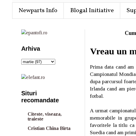
Newparts Info
Blogal Initiative
Su
Cum
Arhiva
Vreau un mo
Prima data cand am a
Campionatul Mondial d
dupa parcursul foarte
Irlanda cand am pier
Situri
fotbal.
recomandate
A urmat campionatul 
Citeste, viseaza,
memorabile in grupe
traieste
favoritele la titlu 
Cristian China Birta
Suedia cand am primit