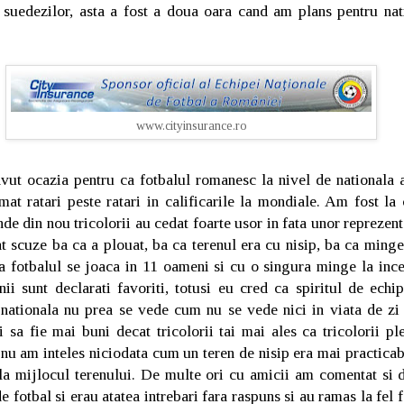
a suedezilor, asta a fost a doua oara cand am plans pentru nat
www.cityinsurance.ro
vut ocazia pentru ca fotbalul romanesc la nivel de nationala a
at ratari peste ratari in calificarile la mondiale. Am fost la
de din nou tricolorii au cedat foarte usor in fata unor reprezent
at scuze ba ca a plouat, ba ca terenul era cu nisip, ba ca ming
a fotbalul se joaca in 11 oameni si cu o singura minge la incep
ii sunt declarati favoriti, totusi eu cred ca spiritul de echip
a nationala nu prea se vede cum nu se vede nici in viata de z
i sa fie mai buni decat tricolorii tai mai ales ca tricolorii pl
nu am inteles niciodata cum un teren de nisip era mai practicab
a mijlocul terenului. De multe ori cu amicii am comentat si di
e fotbal si erau atatea intrebari fara raspuns si au ramas la fel 