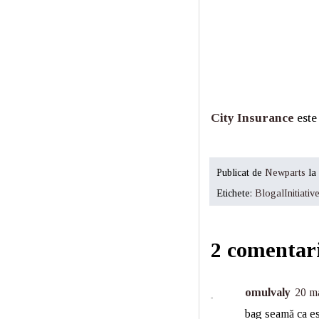
City Insurance
este
Publicat de
Newparts
la
Etichete:
BlogalInitiativ
2 comentari
omulvaly
20 ma
bag seamă ca est