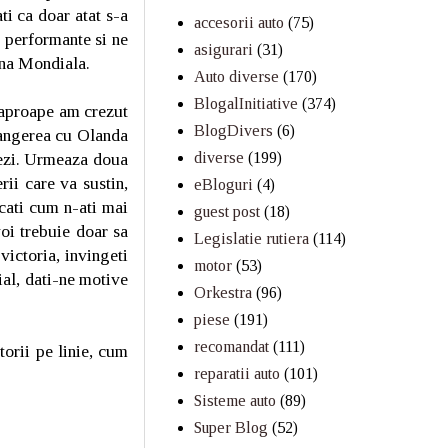
i ca doar atat s-a
accesorii auto
(75)
m performante si ne
asigurari
(31)
oana Mondiala.
Auto diverse
(170)
BlogalInitiative
(374)
, aproape am crezut
BlogDivers
(6)
frangerea cu Olanda
diverse
(199)
tezi. Urmeaza doua
rii care va sustin,
eBloguri
(4)
ucati cum n-ati mai
guest post
(18)
voi trebuie doar sa
Legislatie rutiera
(114)
victoria, invingeti
motor
(53)
ial, dati-ne motive
Orkestra
(96)
piese
(191)
recomandat
(111)
torii pe linie, cum
reparatii auto
(101)
Sisteme auto
(89)
Super Blog
(52)