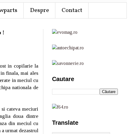
wparts
Despre
Contact
 !
st in copilarie la
in finala, mai ales
Cautare
berate in meciul cu
chipa nationala de
 si cateva meciuri
nglia doua dintre
Translate
faza din meciul cu
a a urmat dezastrul