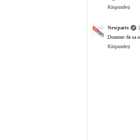
Răspundeți
Newparts
Doamne da sa ai
Răspundeți