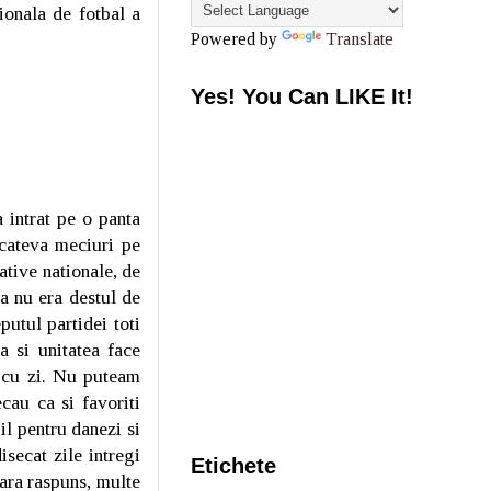
ionala de fotbal a
Powered by
Translate
Yes! You Can LIKE It!
 intrat pe o panta
 cateva meciuri pe
ative nationale, de
ea nu era destul de
utul partidei toti
a si unitatea face
i cu zi. Nu puteam
ecau ca si favoriti
il pentru danezi si
secat zile intregi
Etichete
fara raspuns, multe