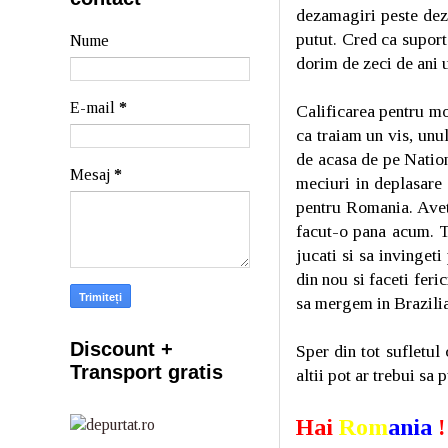
dezamagiri peste deza
putut. Cred ca suport
Nume
dorim de zeci de ani 
E-mail
*
Calificarea pentru mo
ca traiam un vis, unu
de acasa de pe Nation
Mesaj
*
meciuri in deplasare 
pentru Romania. Aveti
facut-o pana acum. To
jucati si sa invingeti
din nou si faceti feri
sa mergem in Brazili
Discount +
Sper din tot sufletul 
Transport gratis
altii pot ar trebui sa
Hai
Rom
ania
!