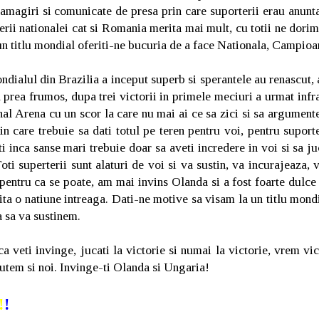
magiri si comunicate de presa prin care suporterii erau anuntat
erii nationalei cat si Romania merita mai mult, cu totii ne dori
un titlu mondial oferiti-ne bucuria de a face Nationala, Campi
ndialul din Brazilia a inceput superb si sperantele au renascut
l prea frumos, dupa trei victorii in primele meciuri a urmat in
al Arena cu un scor la care nu mai ai ce sa zici si sa argumen
in care trebuie sa dati totul pe teren pentru voi, pentru suporte
 inca sanse mari trebuie doar sa aveti incredere in voi si sa j
ti superterii sunt alaturi de voi si va sustin, va incurajeaza, 
 pentru ca se poate, am mai invins Olanda si a fost foarte dulce 
cita o natiune intreaga. Dati-ne motive sa visam la un titlu mond
a sa va sustinem.
ca veti invinge, jucati la victorie si numai la victorie, vrem vic
 putem si noi. Invinge-ti Olanda si Ungaria!
!
!