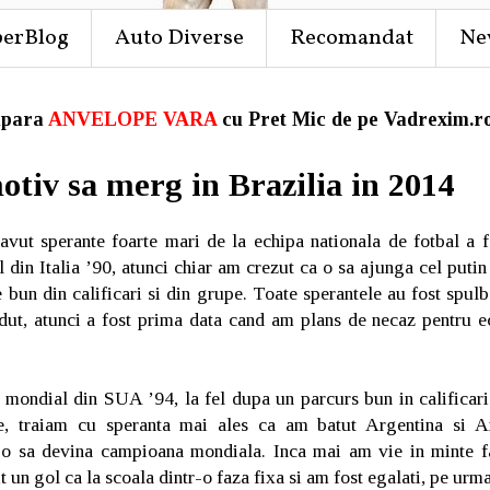
perBlog
Auto Diverse
Recomandat
Ne
para
ANVELOPE VARA
cu Pret Mic de pe Vadrexim.ro
tiv sa merg in Brazilia in 2014
vut sperante foarte mari de la echipa nationala de fotbal a fo
in Italia ’90, atunci chiar am crezut ca o sa ajunga cel putin 
 bun din calificari si din grupe. Toate sperantele au fost spul
dut, atunci a fost prima data cand am plans de necaz pentru e
mondial din SUA ’94, la fel dupa un parcurs bun in calificari
, traiam cu speranta mai ales ca am batut Argentina si A
ca o sa devina campioana mondiala. Inca mai am vie in minte 
 un gol ca la scoala dintr-o faza fixa si am fost egalati, pe urm