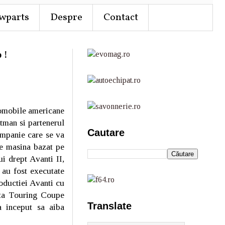
wparts
Despre
Contact
 !
tomobile americane
ltman si partenerul
Cautare
ompanie care se va
e masina bazat pe
i drept Avanti II,
 au fost executate
roductiei Avanti cu
ata Touring Coupe
Translate
 a inceput sa aiba