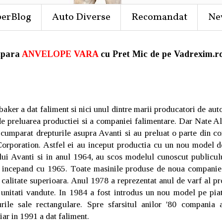
perBlog
Auto Diverse
Recomandat
Ne
para
ANVELOPE VARA
cu Pret Mic de pe Vadrexim.ro
aker a dat faliment si nici unul dintre marii producatori de au
 de preluarea productiei si a companiei falimentare. Dar Nate A
mparat drepturile asupra Avanti si au preluat o parte din c
rporation. Astfel ei au inceput productia cu un nou model d
ului Avanti si in anul 1964, au scos modelul cunoscut publiculu
e incepand cu 1965. Toate masinile produse de noua companie
 calitate superioara. Anul 1978 a reprezentat anul de varf al p
unitati vandute. In 1984 a fost introdus un nou model pe pi
urile sale rectangulare. Spre sfarsitul anilor '80 compania
 iar in 1991 a dat faliment.