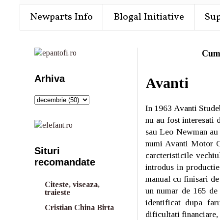
Newparts Info
Blogal Initiative
Su
Cum
Arhiva
Avanti
In 1963 Avanti Studeb
nu au fost interesati
sau Leo Newman au cu
numi Avanti Motor Co
Situri
carcteristicile vechi
recomandate
introdus in producti
manual cu finisari de
Citeste, viseaza,
un numar de 165 de 
traieste
identificat dupa far
Cristian China Birta
dificultati financiare,