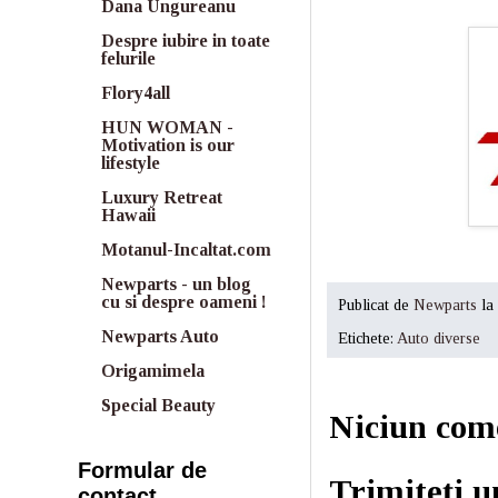
Dana Ungureanu
Despre iubire in toate
felurile
Flory4all
HUN WOMAN -
Motivation is our
lifestyle
Luxury Retreat
Hawaii
Motanul-Incaltat.com
Newparts - un blog
cu si despre oameni !
Publicat de
Newparts
la
Newparts Auto
Etichete:
Auto diverse
Origamimela
Special Beauty
Niciun com
Formular de
Trimiteți 
contact