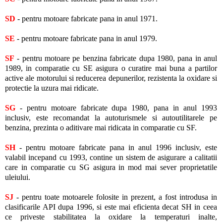
SD
- pentru motoare fabricate pana in anul 1971.
SE
- pentru motoare fabricate pana in anul 1979.
SF
- pentru motoare pe benzina fabricate dupa 1980, pana in anul
1989, in comparatie cu SE asigura o curatire mai buna a partilor
active ale motorului si reducerea depunerilor, rezistenta la oxidare si
protectie la uzura mai ridicate.
SG
- pentru motoare fabricate dupa 1980, pana in anul 1993
inclusiv, este recomandat la autoturismele si autoutilitarele pe
benzina, prezinta o aditivare mai ridicata in comparatie cu SF.
SH
- pentru motoare fabricate pana in anul 1996 inclusiv, este
valabil incepand cu 1993, contine un sistem de asigurare a calitatii
care in comparatie cu SG asigura in mod mai sever proprietatile
uleiului.
SJ
- pentru toate motoarele folosite in prezent, a fost introdusa in
clasificarile API dupa 1996, si este mai eficienta decat SH in ceea
ce priveste stabilitatea la oxidare la temperaturi inalte,