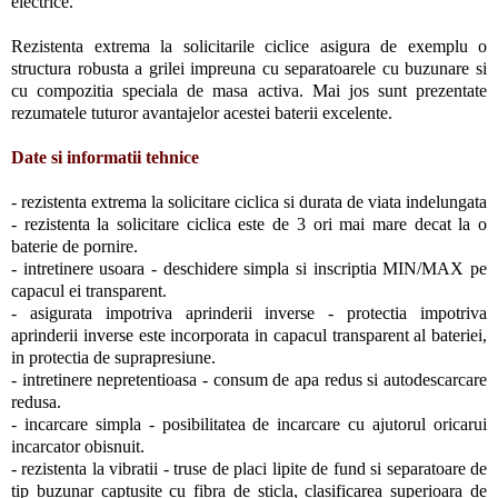
electrice.
Rezistenta extrema la solicitarile ciclice asigura de exemplu o
structura robusta a grilei impreuna cu separatoarele cu buzunare si
cu compozitia speciala de masa activa. Mai jos sunt prezentate
rezumatele tuturor avantajelor acestei baterii excelente.
Date si informatii tehnice
- rezistenta extrema la solicitare ciclica si durata de viata indelungata
- rezistenta la solicitare ciclica este de 3 ori mai mare decat la o
baterie de pornire.
- intretinere usoara - deschidere simpla si inscriptia MIN/MAX pe
capacul ei transparent.
- asigurata impotriva aprinderii inverse - protectia impotriva
aprinderii inverse este incorporata in capacul transparent al bateriei,
in protectia de suprapresiune.
- intretinere nepretentioasa - consum de apa redus si autodescarcare
redusa.
- incarcare simpla - posibilitatea de incarcare cu ajutorul oricarui
incarcator obisnuit.
- rezistenta la vibratii - truse de placi lipite de fund si separatoare de
tip buzunar captusite cu fibra de sticla, clasificarea superioara de