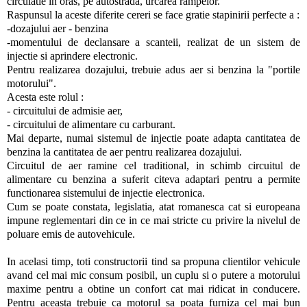
circulatie in oras, pe autostrada, urcarea rampelor.
Raspunsul la aceste diferite cereri se face gratie stapinirii perfecte a :
-dozajului aer - benzina
-momentului de declansare a scanteii, realizat de un sistem de
injectie si aprindere electronic.
Pentru realizarea dozajului, trebuie adus aer si benzina la "portile
motorului".
Acesta este rolul :
- circuitului de admisie aer,
- circuitului de alimentare cu carburant.
Mai departe, numai sistemul de injectie poate adapta cantitatea de
benzina la cantitatea de aer pentru realizarea dozajului.
Circuitul de aer ramine cel traditional, in schimb circuitul de
alimentare cu benzina a suferit citeva adaptari pentru a permite
functionarea sistemului de injectie electronica.
Cum se poate constata, legislatia, atat romanesca cat si europeana
impune reglementari din ce in ce mai stricte cu privire la nivelul de
poluare emis de autovehicule.
In acelasi timp, toti constructorii tind sa propuna clientilor vehicule
avand cel mai mic consum posibil, un cuplu si o putere a motorului
maxime pentru a obtine un confort cat mai ridicat in conducere.
Pentru aceasta trebuie ca motorul sa poata furniza cel mai bun