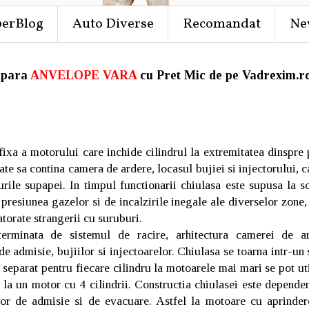
perBlog
Auto Diverse
Recomandat
Ne
para
ANVELOPE VARA
cu Pret Mic de pe Vadrexim.ro
fixa a motorului care inchide cilindrul la extremitatea dinspre p
ate sa contina camera de ardere, locasul bujiei si injectorului, 
rile supapei. In timpul functionarii chiulasa este supusa la so
resiunea gazelor si de incalzirile inegale ale diverselor zone,
torate strangerii cu suruburi.
terminata de sistemul de racire, arhitectura camerei de a
de admisie, bujiilor si injectoarelor. Chiulasa se toarna intr-un
separat pentru fiecare cilindru la motoarele mai mari se pot ut
sa la un motor cu 4 cilindrii. Constructia chiulasei este depend
lor de admisie si de evacuare. Astfel la motoare cu aprinder