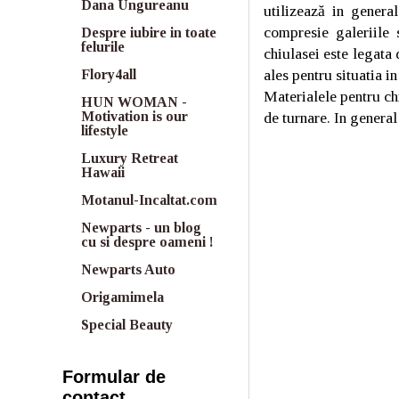
Dana Ungureanu
utilizează in genera
compresie galeriile 
Despre iubire in toate
felurile
chiulasei este legata
ales pentru situatia i
Flory4all
Materialele pentru chi
HUN WOMAN -
de turnare. In general
Motivation is our
lifestyle
Luxury Retreat
Hawaii
Motanul-Incaltat.com
Newparts - un blog
cu si despre oameni !
Newparts Auto
Origamimela
Special Beauty
Formular de
contact