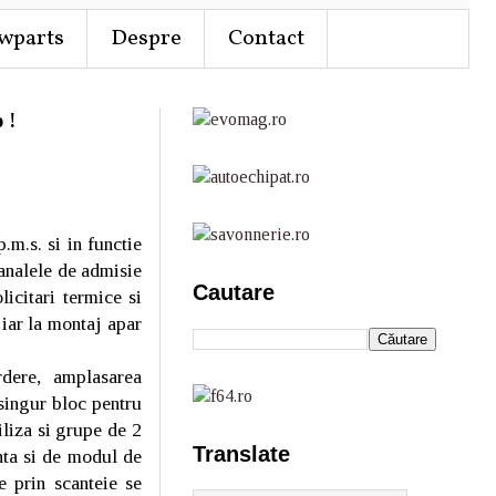
wparts
Despre
Contact
 !
.m.s. si in functie
canalele de admisie
Cautare
licitari termice si
 iar la montaj apar
rdere, amplasarea
 singur bloc pentru
iliza si grupe de 2
Translate
enta si de modul de
e prin scanteie se