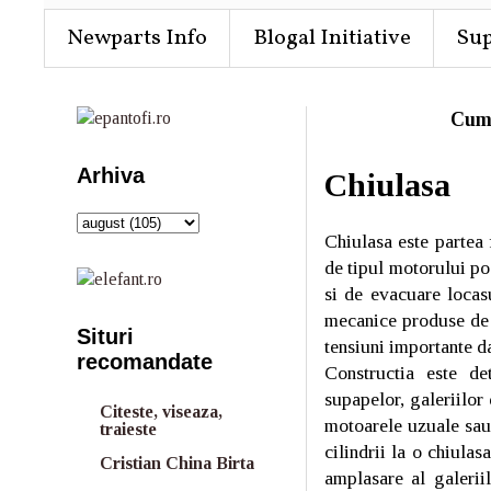
Newparts Info
Blogal Initiative
Su
Cum
Arhiva
Chiulasa
Chiulasa este partea 
de tipul motorului po
si de evacuare locasu
mecanice produse de p
Situri
tensiuni importante da
recomandate
Constructia este de
supapelor, galeriilor 
Citeste, viseaza,
motoarele uzuale sau 
traieste
cilindrii la o chiula
Cristian China Birta
amplasare al galerii