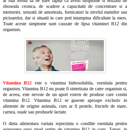
ar mai trebui sa ne mire faptul ca avem simptome si senzatii de
oboseala cronica, de scadere a capacitatii de concentrare si a
memoriei, senzatii de amorteala, furnicaturi la nivelul mainilor sau
picioarelor, dar si situatii in care poti intampina dificultate la mers.
Toate aceste simptome sunt cauzate de lipsa vitaminei B12 din
organism.
Vitamina B12
este o vitamina hidrosolubila, esentiala pentru
organism. Vitamina B12 nu poate fi sintetizata de catre organism si,
de aceea, este nevoie de un aport extern de produse care contin
vitamina B12. Vitamina B12 se gaseste aproape exclusiv in
alimente de origine animala, cum ar fi pestele, fructele de mare,
carnea, ouale sau produsele lactate.
O dieta alimentara variata reprezinta o conditie esentiala pentru
asigurarea unui nivel optim de vitamina B12 in corp. Totusi, in