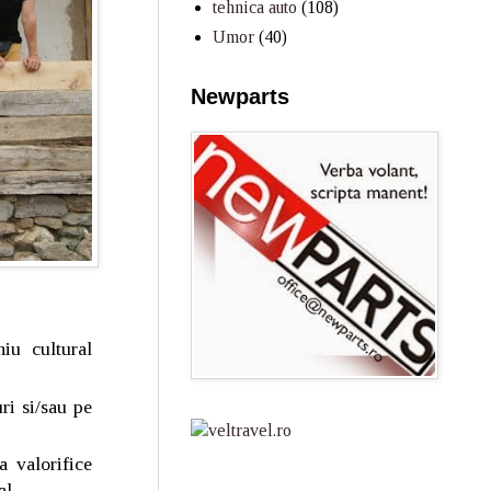
tehnica auto
(108)
Umor
(40)
Newparts
niu cultural
ri si/sau pe
a valorifice
al.