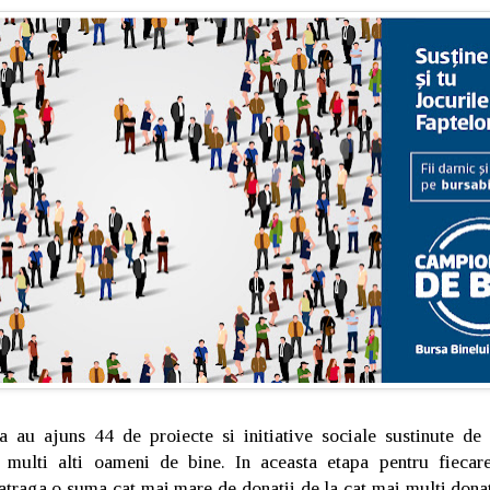
la au ajuns 44 de proiecte si initiative sociale sustinute de
multi alti oameni de bine. In aceasta etapa pentru fiecare 
 atraga o suma cat mai mare de donatii de la cat mai multi donat