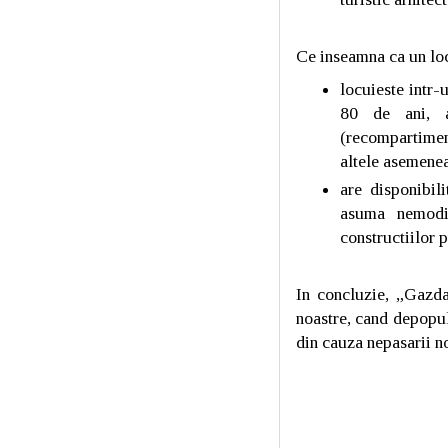
Ce inseamna ca un loc
locuieste intr-
80 de ani, a
(recompartimen
altele asemenea
are disponibili
asuma nemodif
constructiilor p
In concluzie, „Gazda
noastre, cand depopula
din cauza nepasarii n