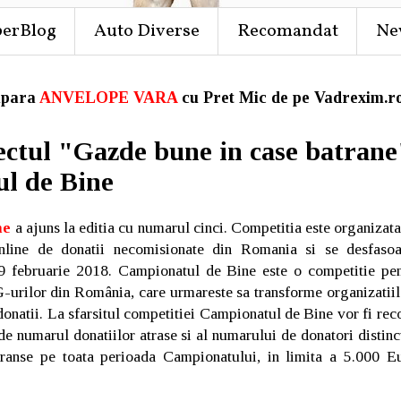
perBlog
Auto Diverse
Recomandat
Ne
para
ANVELOPE VARA
cu Pret Mic de pe Vadrexim.ro
ectul "Gazde bune in case batrane
l de Bine
ne
a ajuns la editia cu numarul cinci. Competitia este organizat
nline de donatii necomisionate din Romania si se desfaso
 februarie 2018. Campionatul de Bine este o competitie pen
urilor din România, care urmareste sa transforme organizatiile 
donatii. La sfarsitul competitiei Campionatul de Bine vor fi re
 de numarul donatiilor atrase si al numarului de donatori distinc
ranse pe toata perioada Campionatului, in limita a 5.000 Eu