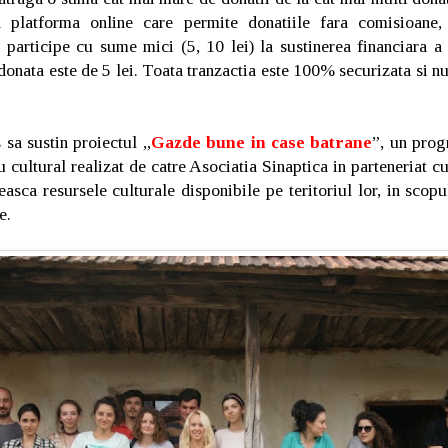
a platforma online care permite donatiile fara comisioane, 
a participe cu sume mici (5, 10 lei) la sustinerea financiara 
donata este de 5 lei. Toata tranzactia este 100% securizata si n
sa sustin proiectul „
Gazde bune in case batrane
”, un prog
u cultural realizat de catre Asociatia Sinaptica in parteneriat c
easca resursele culturale disponibile pe teritoriul lor, in scopul
e.