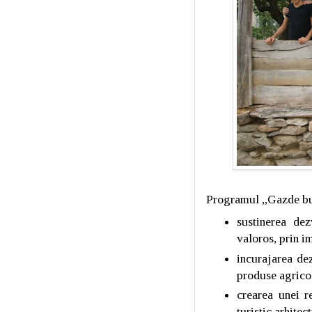
Programul „Gazde bun
sustinerea dez
valoros, prin im
incurajarea dez
produse agricol
crearea unei r
turistic arhite