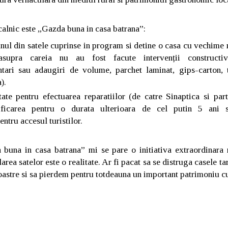
alnic este „Gazda buna in casa batrana”:
unul din satele cuprinse in program si detine o casa cu vechime
supra careia nu au fost facute intervenții constructi
tari sau adaugiri de volume, parchet laminat, gips-carton,
).
tate pentru efectuarea reparatiilor (de catre Sinaptica si parte
icarea pentru o durata ulterioara de cel putin 5 ani s
entru accesul turistilor.
 buna in casa batrana” mi se pare o initiativa extraordinara m
rea satelor este o realitate. Ar fi pacat sa se distruga casele tar
oastre si sa pierdem pentru totdeauna un important patrimoniu c