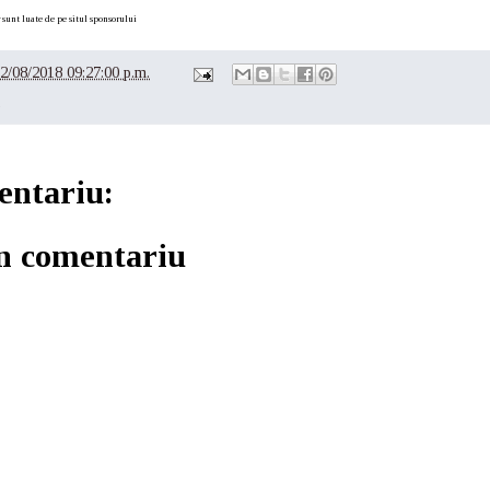
r sunt luate de pe situl sponsorului
2/08/2018 09:27:00 p.m.
e
entariu:
un comentariu