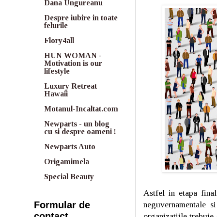
Dana Ungureanu
Despre iubire in toate
felurile
Flory4all
HUN WOMAN -
Motivation is our
lifestyle
Luxury Retreat
Hawaii
Motanul-Incaltat.com
Newparts - un blog
cu si despre oameni !
Newparts Auto
Origamimela
Special Beauty
Astfel in etapa fina
neguvernamentale si 
Formular de
contact
organizatiile trebuie