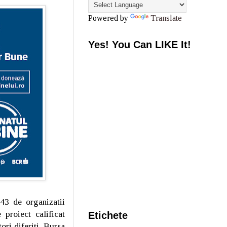
Powered by
Translate
Yes! You Can LIKE It!
 43 de organizatii
proiect calificat
Etichete
ori diferiti. Bursa