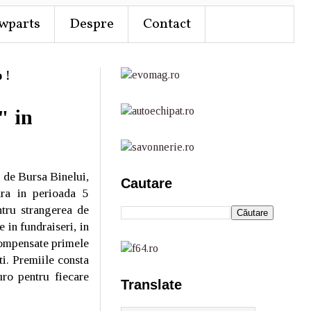
wparts
Despre
Contact
 !
" in
a de Bursa Binelui,
Cautare
ara in perioada 5
tru strangerea de
in fundraiseri, in
compensate primele
ti. Premiile consta
ro pentru fiecare
Translate