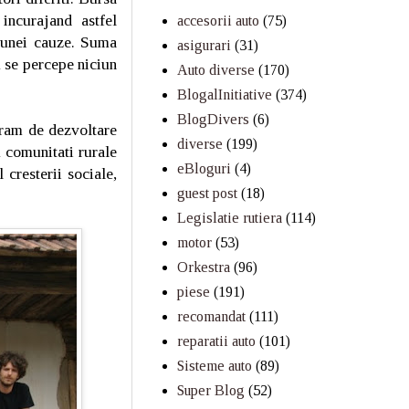
incurajand astfel
accesorii auto
(75)
a unei cauze. Suma
asigurari
(31)
u se percepe niciun
Auto diverse
(170)
BlogalInitiative
(374)
BlogDivers
(6)
ram de dezvoltare
diverse
(199)
u comunitati rurale
eBloguri
(4)
 cresterii sociale,
guest post
(18)
Legislatie rutiera
(114)
motor
(53)
Orkestra
(96)
piese
(191)
recomandat
(111)
reparatii auto
(101)
Sisteme auto
(89)
Super Blog
(52)