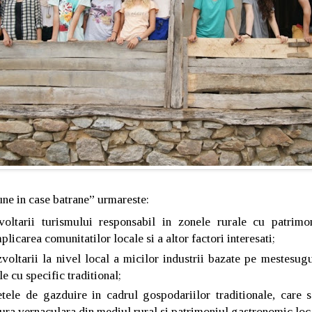
e in case batrane” urmareste:
voltarii turismului responsabil in zonele rurale cu patrimo
plicarea comunitatilor locale si a altor factori interesati;
voltarii la nivel local a micilor industrii bazate pe mestesugu
e cu specific traditional;
etele de gazduire in cadrul gospodariilor traditionale, care s
ctura vernaculara din mediul rural si patrimoniul gastronomic loc