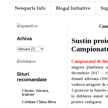
Newparts Info
Blogal Initiative
Su
Cum
Arhiva
Sustin proi
Campionatu
Campionatul de Bi
singura platforma o
decembrie 2017 – 19
Situri
donatii adresata ONG-
recomandate
vederea atragerii de 
3 proiecte in functie
Citeste, viseaza,
traieste
in dublarea sumei st
proiect castigator.
Cristian China Birta