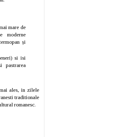
 mai mare de
ve moderne
 termopan și
neri) si isi
i pastrarea
ai ales, in zilele
anesti traditionale
ultural romanesc.