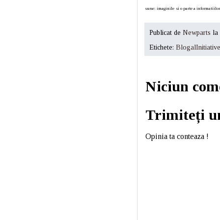
surse: imaginile si o parte a informatiilo
Publicat de
Newparts
la
Etichete:
BlogalInitiativ
Niciun com
Trimiteți 
Opinia ta conteaza !