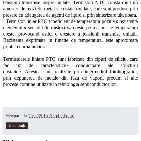
tensiunii transmise inspre unitate. Termistori NTC consta dintr-un
amestec de oxizi de metal si cristale oxidate, care sunt produse prin
presare cu adaugarea de agenti de lipire si prin sinterizare ulterioara.
- Termistor liniar PTC (coeficient de temperatura pozitiv): rezistenta
elementului sensibil (termistor) va creste pe masura ce temperatura
creste, provocand astfel o crestere a tensiunii transmise unitatii.
Rezistenta exprimata in functie de temperatura, este aproximata
printr-o curba liniara.
Termistoarele liniare PTC sunt fabricate din cipuri de siliciu, care
fac uz de caracteristicile conductoare ale structurii
cristaline. Acestea sunt realizate prin intermediul fotolitografiei,
prin depunerea de metale din faza de vapori, precum si alte
procese comune utilizate in tehnologia semiconductorilor.
Newparts
la
11/02/2015 10:54:00 p.m.
Distribuiți