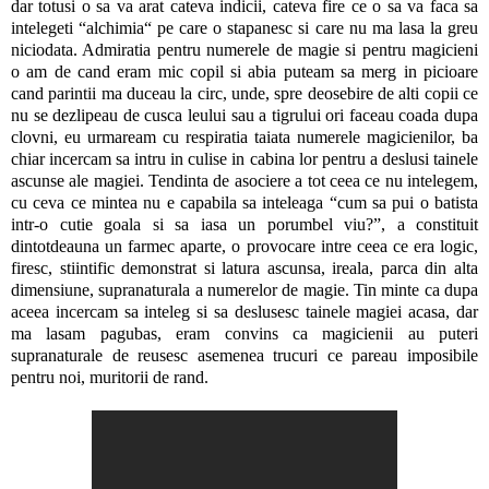
dar totusi o sa va arat cateva indicii, cateva fire ce o sa va faca sa
intelegeti “alchimia“ pe care o stapanesc si care nu ma lasa la greu
niciodata. Admiratia pentru numerele de magie si pentru magicieni
o am de cand eram mic copil si abia puteam sa merg in picioare
cand parintii ma duceau la circ, unde, spre deosebire de alti copii ce
nu se dezlipeau de cusca leului sau a tigrului ori faceau coada dupa
clovni, eu urmaream cu respiratia taiata numerele magicienilor, ba
chiar incercam sa intru in culise in cabina lor pentru a deslusi tainele
ascunse ale magiei. Tendinta de asociere a tot ceea ce nu intelegem,
cu ceva ce mintea nu e capabila sa inteleaga “cum sa pui o batista
intr-o cutie goala si sa iasa un porumbel viu?”, a constituit
dintotdeauna un farmec aparte, o provocare intre ceea ce era logic,
firesc, stiintific demonstrat si latura ascunsa, ireala, parca din alta
dimensiune, supranaturala a numerelor de magie. Tin minte ca dupa
aceea incercam sa inteleg si sa deslusesc tainele magiei acasa, dar
ma lasam pagubas, eram convins ca magicienii au puteri
supranaturale de reusesc asemenea trucuri ce pareau imposibile
pentru noi, muritorii de rand.