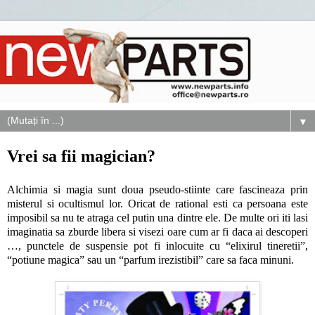
▼
Vrei sa fii magician?
Alchimia si magia sunt doua pseudo-stiinte care fascineaza prin
misterul si ocultismul lor. Oricat de rational esti ca persoana este
imposibil sa nu te atraga cel putin una dintre ele. De multe ori iti lasi
imaginatia sa zburde libera si visezi oare cum ar fi daca ai descoperi
…, punctele de suspensie pot fi inlocuite cu “elixirul tineretii”,
“potiune magica” sau un “parfum irezistibil” care sa faca minuni.