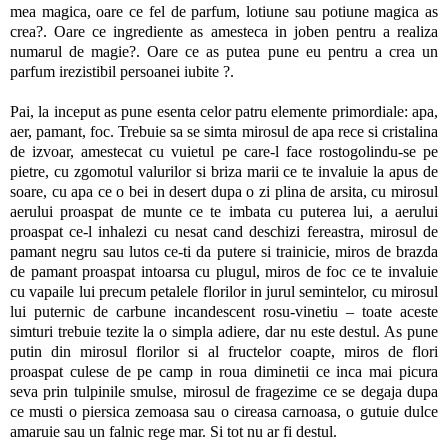
mea magica, oare ce fel de parfum, lotiune sau potiune magica as
crea?. Oare ce ingrediente as amesteca in joben pentru a realiza
numarul de magie?. Oare ce as putea pune eu pentru a crea un
parfum irezistibil persoanei iubite ?.
Pai, la inceput as pune esenta celor patru elemente primordiale: apa,
aer, pamant, foc. Trebuie sa se simta mirosul de apa rece si cristalina
de izvoar, amestecat cu vuietul pe care-l face rostogolindu-se pe
pietre, cu zgomotul valurilor si briza marii ce te invaluie la apus de
soare, cu apa ce o bei in desert dupa o zi plina de arsita, cu mirosul
aerului proaspat de munte ce te imbata cu puterea lui, a aerului
proaspat ce-l inhalezi cu nesat cand deschizi fereastra, mirosul de
pamant negru sau lutos ce-ti da putere si trainicie, miros de brazda
de pamant proaspat intoarsa cu plugul, miros de foc ce te invaluie
cu vapaile lui precum petalele florilor in jurul semintelor, cu mirosul
lui puternic de carbune incandescent rosu-vinetiu – toate aceste
simturi trebuie tezite la o simpla adiere, dar nu este destul. As pune
putin din mirosul florilor si al fructelor coapte, miros de flori
proaspat culese de pe camp in roua diminetii ce inca mai picura
seva prin tulpinile smulse, mirosul de fragezime ce se degaja dupa
ce musti o piersica zemoasa sau o cireasa carnoasa, o gutuie dulce
amaruie sau un falnic rege mar. Si tot nu ar fi destul.