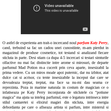
O astfel de experienta am trait-o incercand noul
parfum Katy Perry
,
cand, trebuind sa fac un cadou unei cunostiinte, m-am pierdut in
magazinul de produse cosmetice, tot testand si analizand fiecare
sticluta in parte. Desi stiam ca dupa 4-5 incercari si testari simturile
olfactive nu mai fac distinctie intre arome si mirosuri, de departe
parfumul Mad Potion m-a cucerit prin ceva aparte, insesizabil la
prima vedere. Cu un miros moale apoi puternic, dar nu izbitor, atat
dulce cat si acrisor, cu tente insesizabile la inceput dar care se
devoaleaza treptat, treptat, ma face sa nu-mi dau seama ce
reprezinta. Poza in marime naturala in costum de magician ce o
infatiseaza pe Katy Perry inconjurata de sticlutele cu “potiune
magica” ma ajuta sa inteleg parfumul, este o legatura intrinseca intre
stilul cantaretei si elixirul magiei din sticluta, intre energia
debordanta pe care o afiseaza artista si parfum, intre misterul si