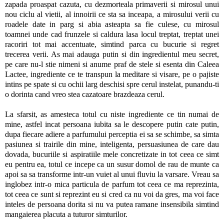
zapada proaspat cazuta, cu dezmorteala primaverii si mirosul unui
nou ciclu al vietii, al innoirii ce sta sa inceapa, a mirosului verii cu
roadele date in parg si abia asteapta sa fie culese, cu mirosul
toamnei unde cad frunzele si caldura lasa locul treptat, treptat unei
racoriri tot mai accentuate, simtind parca cu bucurie si regret
trecerea verii. As mai adauga putin si din ingredientul meu secret,
pe care nu-l stie nimeni si anume praf de stele si esenta din Caleea
Lactee, ingrediente ce te transpun la meditare si visare, pe o pajiste
intins pe spate si cu ochii larg deschisi spre cerul instelat, punandu-ti
o dorinta cand vreo stea cazatoare brazdeaza cerul.
La sfarsit, as amesteca totul cu niste ingrediente ce tin numai de
mine, astfel incat persoana iubita sa le descopere putin cate putin,
dupa fiecare adiere a parfumului perceptia ei sa se schimbe, sa simta
pasiunea si trairile din mine, inteligenta, persuasiunea de care dau
dovada, bucuriile si aspiratiile mele concretizate in tot ceea ce simt
eu pentru ea, totul ce incepe ca un susur domol de rau de munte ca
apoi sa sa transforme intr-un vuiet al unui fluviu la varsare. Vreau sa
inglobez intr-o mica particula de parfum tot ceea ce ma reprezinta,
tot ceea ce sunt si reprezint eu si cred ca nu voi da gres, ma voi face
inteles de persoana dorita si nu va putea ramane insensibila simtind
mangaierea placuta a tuturor simturilor.