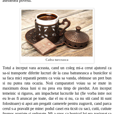
asemenea povesti.
Cafea turceasca
Totul a inceput vara aceasta, cand un coleg mi-a cerut ajutorul ca
sa-si transporte diferite lucruri de la casa batraneasca a bunicilor si
sa faca mici reparatii pentru ca voia sa vanda, obtinuse un pret bun
si nu putea rata ocazia. Noii cumparatori voiau sa se mute in
maximum doua luni si nu prea era timp de pierdut. Am inceput
temeinic si riguros, am impachetat lucrurile lui (fie vorba intre noi
eu le-as fi aruncat pe toate, dar el nu si nu, ca nu stii cand iti sunt
folositoare) si apoi am pregatit camerele pentru zugravit, cand parca
cerul s-a pravalit pe mine: podul casei era ticsit cu saci, cutii, cutiute
frumos aranjate si ordonate. Mi-a spus ca bunicul lui era pasionat sa