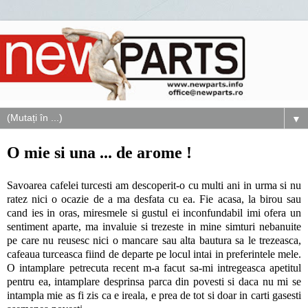
▼
O mie si una ... de arome !
Savoarea cafelei turcesti am descoperit-o cu multi ani in urma si nu
ratez nici o ocazie de a ma desfata cu ea. Fie acasa, la birou sau
cand ies in oras, miresmele si gustul ei inconfundabil imi ofera un
sentiment aparte, ma invaluie si trezeste in mine simturi nebanuite
pe care nu reusesc nici o mancare sau alta bautura sa le trezeasca,
cafeaua turceasca fiind de departe pe locul intai in preferintele mele.
O intamplare petrecuta recent m-a facut sa-mi intregeasca apetitul
pentru ea, intamplare desprinsa parca din povesti si daca nu mi se
intampla mie as fi zis ca e ireala, e prea de tot si doar in carti gasesti