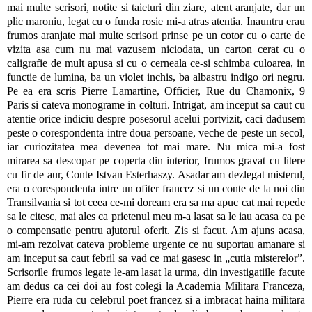
mai multe scrisori, notite si taieturi din ziare, atent aranjate, dar un
plic maroniu, legat cu o funda rosie mi-a atras atentia. Inauntru erau
frumos aranjate mai multe scrisori prinse pe un cotor cu o carte de
vizita asa cum nu mai vazusem niciodata, un carton cerat cu o
caligrafie de mult apusa si cu o cerneala ce-si schimba culoarea, in
functie de lumina, ba un violet inchis, ba albastru indigo ori negru.
Pe ea era scris Pierre Lamartine, Officier, Rue du Chamonix, 9
Paris si cateva monograme in colturi. Intrigat, am inceput sa caut cu
atentie orice indiciu despre posesorul acelui portvizit, caci dadusem
peste o corespondenta intre doua persoane, veche de peste un secol,
iar curiozitatea mea devenea tot mai mare. Nu mica mi-a fost
mirarea sa descopar pe coperta din interior, frumos gravat cu litere
cu fir de aur, Conte Istvan Esterhaszy. Asadar am dezlegat misterul,
era o corespondenta intre un ofiter francez si un conte de la noi din
Transilvania si tot ceea ce-mi doream era sa ma apuc cat mai repede
sa le citesc, mai ales ca prietenul meu m-a lasat sa le iau acasa ca pe
o compensatie pentru ajutorul oferit. Zis si facut. Am ajuns acasa,
mi-am rezolvat cateva probleme urgente ce nu suportau amanare si
am inceput sa caut febril sa vad ce mai gasesc in „cutia misterelor”.
Scrisorile frumos legate le-am lasat la urma, din investigatiile facute
am dedus ca cei doi au fost colegi la Academia Militara Franceza,
Pierre era ruda cu celebrul poet francez si a imbracat haina militara