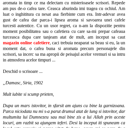
aromata in timp ce ma delectam cu misterioasele scrisori. Repede
am pus de-o cafea tare. Ceasca aburinda imi tragea cu ochiul. Am
luat o inghititura cu nesat asa fierbinte cum era. Intr-adevar avea
gust de cafea dar parca-i lipsea aroma si savoarea unei cafele
turcesti autentice. Cu un usor regret, ca n-am la dispozitie pentru
moment posibilitatea sau o cafetiera cu care sa-mi prepar cafeaua
turceasca dupa care tanjeam atat de mult, am inceput sa caut
magazin online cafetiere
, caci trebuia neaparat sa beau si eu, la un
moment dat, o cafea buna si aromata precum personajele din
scrisori, sa incerc sa ma apropii de peisajul acelor vremuri si sa intru
in atmosfera acelor timpuri ...
Deschid o scrisoare ...
„Damasc, Siria, 1902
Mult iubite si scump prieten,
Dupa un mars istovitor, in sfarsit am ajuns cu bine la garnizoana.
Parca niciodata nu mi s-a parut drumul atat de lung si istovitor, dar
multumita lui Dumnezeu sau mai bine zis a lui Allah prin aceste
locuri, am razbit sa ajungem teferi. Desi la inceput iti spuneam ca