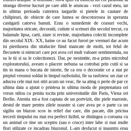
stranga diverse lucruri pe care altii le aruncau - vezi cazul meu, iar
in ultima perioada cutreiera targurile si pietele in cautare de
chilipiruri, de obiecte de care lumea se descotorosea in speranta
castigarii catorva banuti. Erau o sumedenie de ceasuri vechi,
majoritatea stricate, decoratii, cutiute si scrinuri din secolul trecut, cu
balamale lipsa, carti, ziare si reviste, majoritatea colectii incomplete
din secolul XIX- XX, haine ce au facut furori pe vremuri dar acum
isi pierdusera din stralucire fiind mancate de molii, tot felul de
flecustete si nimicuri care pot avea cel mult valoare sentimentala, nu
sa le tii si sa le colectionezi. Dar, pe nesimtite, m-a prins microbul
exploratorului, aveam o placere nebuna sa cotrobai prin cutii si sa
tin in mana o bucata de istorie, fie ca era o decoratie ce a stat pe
pieptul vreunui soldat in timpul razboiului, fie sa rasfoiesc un ziar ce
aducea cele mai noi stiri acum un veac, fie sa ating o perie de par ce
ultima data a ajutat o printesa in ultima moda de pieptenatura ori
vreun stilou cu penita tocita prin universitatile din Paris, Viena ori
Berlin. Atentia mi-a fost captata de un portvizit, din piele maronie,
destul de mare pentru zilele noastre si care avea pe o parte ca un
sigiliu un blazon scos in relief dar care, din pacate, din pricina
trecerii timpului nu mai era perfect lizibil, se distingea o coroana cu
un animal ce tine un sceptru (sau o cruce) intre labe si mai multe
flori stilizate ce incadrau blazonul. L-am desfacut si inauntru erau