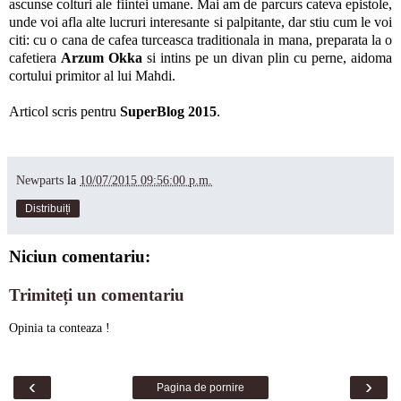
ascunse colturi ale fiintei umane. Mai am de parcurs cateva epistole,
unde voi afla alte lucruri interesante si palpitante, dar stiu cum le voi
citi: cu o cana de cafea turceasca traditionala in mana, preparata la o
cafetiera
Arzum Okka
si intins pe un divan plin cu perne, aidoma
cortului primitor al lui Mahdi.
Articol scris pentru
SuperBlog 2015
.
Newparts
la
10/07/2015 09:56:00 p.m.
Distribuiți
Niciun comentariu:
Trimiteți un comentariu
Opinia ta conteaza !
‹
›
Pagina de pornire