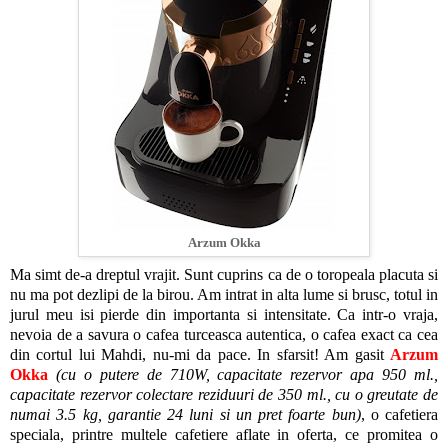
Arzum Okka
Ma simt de-a dreptul vrajit. Sunt cuprins ca de o toropeala placuta si
nu ma pot dezlipi de la birou. Am intrat in alta lume si brusc, totul in
jurul meu isi pierde din importanta si intensitate. Ca intr-o vraja,
nevoia de a savura o cafea turceasca autentica, o cafea exact ca cea
din cortul lui Mahdi, nu-mi da pace. In sfarsit! Am gasit
Arzum
Okka
(cu o putere de 710W, capacitate rezervor apa 950 ml.,
capacitate rezervor colectare reziduuri de 350 ml., cu o greutate de
numai 3.5 kg, garantie 24 luni si un pret foarte bun)
, o cafetiera
speciala, printre multele cafetiere aflate in oferta, ce promitea o