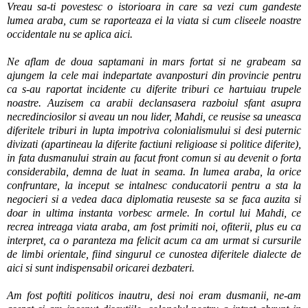
Vreau sa-ti povestesc o istorioara in care sa vezi cum gandeste
lumea araba, cum se raporteaza ei la viata si cum cliseele noastre
occidentale nu se aplica aici.
Ne aflam de doua saptamani in mars fortat si ne grabeam sa
ajungem la cele mai indepartate avanposturi din provincie pentru
ca s-au raportat incidente cu diferite triburi ce hartuiau trupele
noastre. Auzisem ca arabii declansasera razboiul sfant asupra
necredinciosilor si aveau un nou lider, Mahdi, ce reusise sa uneasca
diferitele triburi in lupta impotriva colonialismului si desi puternic
divizati (apartineau la diferite factiuni religioase si politice diferite),
in fata dusmanului strain au facut front comun si au devenit o forta
considerabila, demna de luat in seama. In lumea araba, la orice
confruntare, la inceput se intalnesc conducatorii pentru a sta la
negocieri si a vedea daca diplomatia reuseste sa se faca auzita si
doar in ultima instanta vorbesc armele. In cortul lui Mahdi, ce
recrea intreaga viata araba, am fost primiti noi, ofiterii, plus eu ca
interpret, ca o paranteza ma felicit acum ca am urmat si cursurile
de limbi orientale, fiind singurul ce cunostea diferitele dialecte de
aici si sunt indispensabil oricarei dezbateri.
Am fost poftiti politicos inautru, desi noi eram dusmanii, ne-am