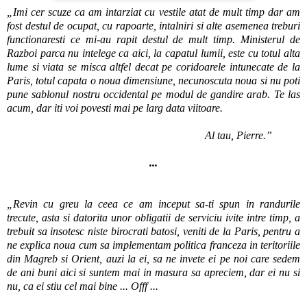
„Imi cer scuze ca am intarziat cu vestile atat de mult timp dar am
fost destul de ocupat, cu rapoarte, intalniri si alte asemenea treburi
functionaresti ce mi-au rapit destul de mult timp. Ministerul de
Razboi parca nu intelege ca aici, la capatul lumii, este cu totul alta
lume si viata se misca altfel decat pe coridoarele intunecate de la
Paris, totul capata o noua dimensiune, necunoscuta noua si nu poti
pune sablonul nostru occidental pe modul de gandire arab. Te las
acum, dar iti voi povesti mai pe larg data viitoare.
Al tau, Pierre.”
...
„Revin cu greu la ceea ce am inceput sa-ti spun in randurile
trecute, asta si datorita unor obligatii de serviciu ivite intre timp, a
trebuit sa insotesc niste birocrati batosi, veniti de la Paris, pentru a
ne explica noua cum sa implementam politica franceza in teritoriile
din Magreb si Orient, auzi la ei, sa ne invete ei pe noi care sedem
de ani buni aici si suntem mai in masura sa apreciem, dar ei nu si
nu, ca ei stiu cel mai bine ... Offf ...