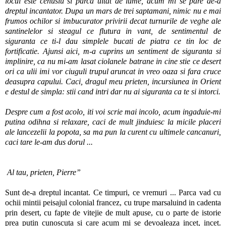
locul este cenusiu si parca uitat de lume, acum mi se pare de-a
dreptul incantator. Dupa un mars de trei saptamani, nimic nu e mai
frumos ochilor si imbucurator privirii decat turnurile de veghe ale
santinelelor si steagul ce flutura in vant, de sentimentul de
siguranta ce ti-l dau simplele bucati de piatra ce tin loc de
fortificatie. Ajunsi aici, m-a cuprins un sentiment de siguranta si
implinire, ca nu mi-am lasat ciolanele batrane in cine stie ce desert
ori ca ulii imi vor ciuguli trupul aruncat in vreo oaza si fara cruce
deasupra capului. Caci, dragul meu prieten, incursiunea in Orient
e destul de simpla: stii cand intri dar nu ai siguranta ca te si intorci.
Despre cum a fost acolo, iti voi scrie mai incolo, acum ingaduie-mi
putina odihna si relaxare, caci de mult jinduiesc la micile placeri
ale lancezelii la popota, sa ma pun la curent cu ultimele cancanuri,
caci tare le-am dus dorul ...
Al tau, prieten, Pierre”
Sunt de-a dreptul incantat. Ce timpuri, ce vremuri ... Parca vad cu
ochii mintii peisajul colonial francez, cu trupe marsaluind in cadenta
prin desert, cu fapte de vitejie de mult apuse, cu o parte de istorie
prea putin cunoscuta si care acum mi se devoaleaza incet, incet.