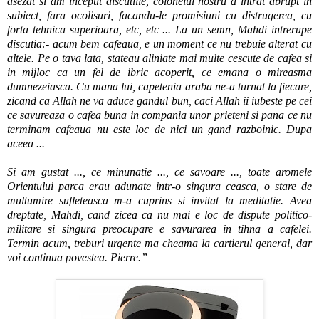
asezat si am inceput discutiile, colonelul nostru a intrat abrupt in
subiect, fara ocolisuri, facandu-le promisiuni cu distrugerea, cu
forta tehnica superioara, etc, etc ... La un semn, Mahdi intrerupe
discutia:- acum bem cafeaua, e un moment ce nu trebuie alterat cu
altele. Pe o tava lata, stateau aliniate mai multe cescute de cafea si
in mijloc ca un fel de ibric acoperit, ce emana o mireasma
dumnezeiasca. Cu mana lui, capetenia araba ne-a turnat la fiecare,
zicand ca Allah ne va aduce gandul bun, caci Allah ii iubeste pe cei
ce savureaza o cafea buna in compania unor prieteni si pana ce nu
terminam cafeaua nu este loc de nici un gand razboinic. Dupa
aceea ...
Si am gustat ..., ce minunatie ..., ce savoare ..., toate aromele
Orientului parca erau adunate intr-o singura ceasca, o stare de
multumire sufleteasca m-a cuprins si invitat la meditatie. Avea
dreptate, Mahdi, cand zicea ca nu mai e loc de dispute politico-
militare si singura preocupare e savurarea in tihna a cafelei.
Termin acum, treburi urgente ma cheama la cartierul general, dar
voi continua povestea. Pierre.”