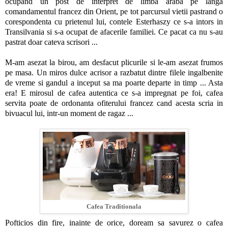
ocupand un post de interpret de limba araba pe langa
comandamentul francez din Orient, pe tot parcursul vietii pastrand o
corespondenta cu prietenul lui, contele Esterhaszy ce s-a intors in
Transilvania si s-a ocupat de afacerile familiei. Ce pacat ca nu s-au
pastrat doar cateva scrisori ...
M-am asezat la birou, am desfacut plicurile si le-am asezat frumos
pe masa. Un miros dulce acrisor a razbatut dintre filele ingalbenite
de vreme si gandul a inceput sa ma poarte departe in timp ... Asta
era! E mirosul de cafea autentica ce s-a impregnat pe foi, cafea
servita poate de ordonanta ofiterului francez cand acesta scria in
bivuacul lui, intr-un moment de ragaz ...
Cafea Traditionala
Pofticios din fire, inainte de orice, doream sa savurez o cafea