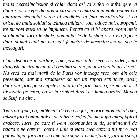
mana necredinciosilor si chiar daca azi va suferi o infrangere, a
doua zi va incepe din nou lupta si va chema si mai multi oameni in
apararea steagului verde al credintei in fata navalitorilor si ca
oricat de multi soldati si tehnica militara vom aduce noi, europenii,
tot nu vom reusi sa ne impunem. Pentru ca ei isi apara mormintele
strabunilor, locurile sfinte, pamanturile de bastina si ca v-a fi pace
doar atunci cand nu v-a mai fi picior de necredincios pe aceste
meleaguri.
Cata distinctie in vorbire, cata pasiune in tot ceea ce credea, cata
dragoste pentru neamul si credinta sa am putut sa vad la acest om!.
Nu cred ca mai marii de la Paris vor intelege vreo iota din cele
prezentate, dar ma straduiesc sa fac un raport echilibrat, doar,
doar vor pricepe si capetele inguste de prin birouri, ce nu au iesit
niciodata pe teren, ca sa ia contact direct cu lumea araba. Munca
se Sisif, nu alta ...
Tin sa-ti spun, ca, indiferent de ceea ce fac, in orice moment al zilei,
mi-am facut bunul obicei de a bea o cafea facuta dupa intreg tipicul
arabesc, lucru pe care ti l-am recomandat si tie, sentimentul de
relaxare pe care ti-l ofera e unic si viata mea cazona nu mi-o mai
pot inchipui fara aceste clipe de ragaz si de desfatare, fara un strop