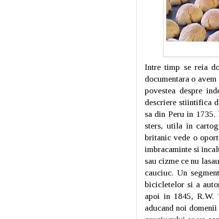
Intre timp se reia d
documentara o avem di
povestea despre ind
descriere stiintifica
sa din Peru in 1735.
sters, utila in carto
britanic vede o oport
imbracaminte si incal
sau cizme ce nu lasau
cauciuc. Un segment 
bicicletelor si a aut
apoi in 1845, R.W. 
aducand noi domenii 