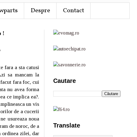
wparts
Despre
Contact
 !
?
e fara a sta catusi
 Azi sa mancam la
Cautare
facut fara foc, cui
oata nu avea forma
eea ce implica ea?.
 implineasca un vis
orilor de a cucerii
e ne usureaza noua
Translate
gram de noroc, de a
 ordinea zilei, dar