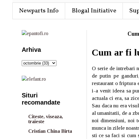
Newparts Info
Blogal Initiative
Su
Cum
Arhiva
Cum ar fi l
O serie de intrebari 
de putin pe ganduri
restaurant o friptura 
i-a venit ideea sa p
Situri
actuala ci era, sa zi
recomandate
Sau daca nu era visul
al umanitatii, de a zb
Citeste, viseaza,
noi dimensiuni, noi t
traieste
munca in zilele noastr
Cristian China Birta
sti ce sa faci si cum 