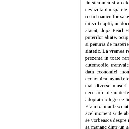
linistea mea si a cel
nevazuta din spatele 
restul oamenilor sa av
miezul noptii, un doc
atacat, dupa Pearl H
puterilor aliate, ocu
si penuria de materie
sintetic. La vremea r
prezenta in toate ra
automobile, tramvaie, 
data economiei mond
economica, avand efec
mai diverse masuri 
necesarul de materie
adoptata o lege ce li
Eram tot mai fascinat
acel moment si de ab
se vorbeasca despre i
sa mananc dintr-un sa