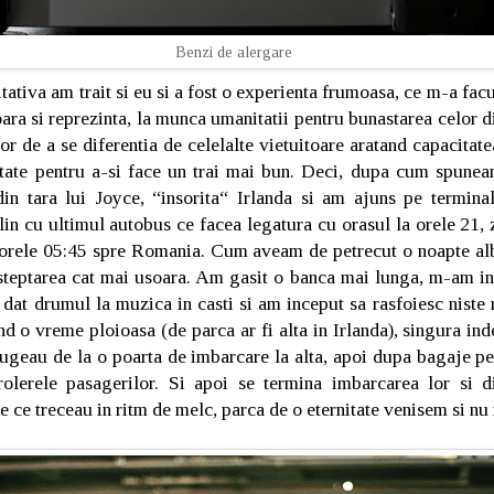
Benzi de alergare
ativa am trait si eu si a fost o experienta frumoasa, ce m-a facu
ara si reprezinta, la munca umanitatii pentru bunastarea celor din
or de a se diferentia de celelalte vietuitoare aratand capacitate
atate pentru a-si face un trai mai bun. Deci, dupa cum spune
 din tara lui Joyce, “insorita“ Irlanda si am ajuns pe termina
in cu ultimul autobus ce facea legatura cu orasul la orele 21, 
 orele 05:45 spre Romania. Cum aveam de petrecut o noapte alb
asteptarea cat mai usoara. Am gasit o banca mai lunga, m-am in
dat drumul la muzica in casti si am inceput sa rasfoiesc niste 
d o vreme ploioasa (de parca ar fi alta in Irlanda), singura inde
ugeau de la o poarta de imbarcare la alta, apoi dupa bagaje pe
trolerele pasagerilor. Si apoi se termina imbarcarea lor si
e ce treceau in ritm de melc, parca de o eternitate venisem si n