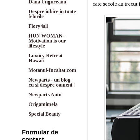
Dana Ungureanu
cate secole au trecut 
Despre iubire in toate
felurile
Flory4all
HUN WOMAN -
Motivation is our
lifestyle
Luxury Retreat
Hawaii
Motanul-Incaltat.com
Newparts - un blog
cu si despre oameni !
Newparts Auto
Origamimela
Special Beauty
Formular de
contact