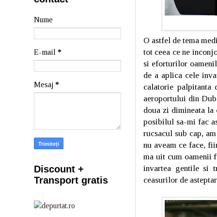
Nume
O astfel de tema medit
tot ceea ce ne inconjo
E-mail
*
si eforturilor oamenil
de a aplica cele inv
Mesaj
*
calatorie palpitanta
aeroportului din Dubl
doua zi dimineata la
posibilul sa-mi fac 
rucsacul sub cap, am 
nu aveam ce face, fiin
ma uit cum oamenii f
invartea gentile si 
Discount +
Transport gratis
ceasurilor de asteptar