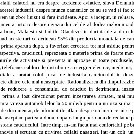
orlalti calatori nu era despre accidente aviatice, slava Domnul
acestei industrii, despre munca oamenilor ce nu se vad si fac to
em un zbor linistit si fara incidente. Apoi a inceput, in reluare,
umentar istoric despre invazia din cel de-al doilea razboi mond
arbour, Malaesia si Indiile Olandeze, in dorinta de a da o 
pand aceste tari ce detineau 95% din productia mondiala de cauc
 prima aparuta dupa, a favorizat cercetari tot mai asidue pentr
espectiva, cauciucul, reprezenta o materie prima de foarte mare
murile de activitate si prezenta in aproape in toate produsele
telefoane, cabluri de distributie a energiei electice, medicina, s
iale a aratat rolul jucat de industria cauciucului in dezvo
te dintre cele mai neasteptate. Rationalizarea din timpul razbo
de reducere a consumului de cauciuc in detrimentul inzestra
 prima a fost directionat pentru inzestrarea armatei, mai m
mita viteza automobilelor la 50 mile/h pentru a nu uza si mai 
 de documentar, de informatiile aflate despre un lucru ce mi se 
ia asteptam partea a doua, dupa o lunga perioada de reclame p
storia cauciucului. Intre timp, m-am facut mai confortabil pe b
ndvis si scrutam cu privirea ceilalti pasageri. Intr-un colt, u