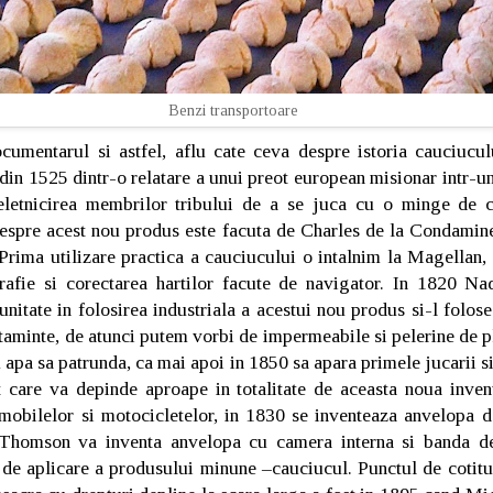
Benzi transportoare
ocumentarul si astfel, aflu cate ceva despre istoria cauciucul
n 1525 dintr-o relatare a unui preot european misionar intr-un
eletnicirea membrilor tribului de a se juca cu o minge de c
 despre acest nou produs este facuta de Charles de la Condamin
 Prima utilizare practica a cauciucului o intalnim la Magella
grafie si corectarea hartilor facute de navigator. In 1820 Nad
unitate in folosirea industriala a acestui nou produs si-l folose
taminte, de atunci putem vorbi de impermeabile si pelerine de p
 apa sa patrunda, ca mai apoi in 1850 sa apara primele jucarii s
care va depinde aproape in totalitate de aceasta noua invent
omobilelor si motocicletelor, in 1830 se inventeaza anvelopa d
Thomson va inventa anvelopa cu camera interna si banda de 
de aplicare a produsului minune –cauciucul. Punctul de cotitur