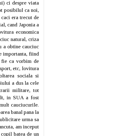
ui) ci despre viata
t posibilul ca noi,
 caci era trecut de
ial, cand Japonia a
lovitura economica
iuc natural, criza
u a obtine cauciuc
 importanta, fiind
, fie ca vorbim de
port, etc, lovitura
ltarea sociala si
iului a dus la cele
rii militare, tot
ult, in SUA a fost
mult cauciucurile.
parea banal pana la
ublicitare urma sa
ancuta, am inceput
n copil batea de un