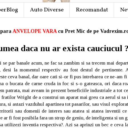
perBlog
Auto Diverse
Recomandat
Ne
para
ANVELOPE VARA
cu Pret Mic de pe Vadrexim.ro
umea daca nu ar exista cauciucul 
ni se par banale acum, ne fac sa zambim si sa trecem mai depart
, desi la momentul respectiv au fost destul de pertinente.
este ceva banal, dar oare cati si-or fi pus intrebarea ce ne-am fi 
una o bucata de carne cruda in foc si s-o gateasca, ori daca r
cem patrata, mai aveam in prezent beneficiile industriale a tot c
 fratilor Wright de a construi un aparat mai greu ca aerul si sa
ura, si astazi vazduhul apartinea tot pasarilor, sau visul explorat
eritorii sau domenii de interes sau atatea si atatea inventii c
e ar fi fost posibila fara un strop de geniu, de inteligenta si un 
sa utilizezi inventia respectiva?. Azi sa aprinzi un bec e ceva la