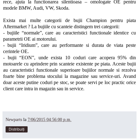
rece, ajuta la functionarea silentioasa – omologate OE pentru
modele BMW, Audi, VW, Skoda.
Exista mai multe categorii de bujii Champion pentru piata
Aftermarket ? La bujiile cu scanteie distingem trei categorii:
- bujiile “normale”, care au caracteristici functionale identice cu
parametrii OE ai motorului.
- bujii “Iridium”, care au performante si durata de viata peste
cerintele OE.
- bujii “EON”, unde exista 10 coduri care acopera 95% din
motoarele cu aprindere prin scanteie existente pe piata. Aceste bujii
au caracteristici functionale superioare bujiilor normale si rezolva
foarte bine problema stocului la magazine sau service-uri. Avand
doar aceste putine coduri pe stoc, se poate servi pe loc practic orice
client care intra in magazin sau in service.
Newparts
la
7/06/2015 04:56:00 p.m.
Distribuiți