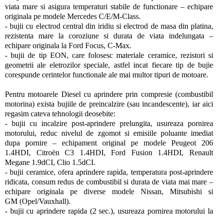
viata mare si asigura temperaturi stabile de functionare – echipare
originala pe modele Mercedes C/E/M-Class.
- bujii cu electrod central din iridiu si electrod de masa din platina,
rezistenta mare la coroziune si durata de viata indelungata –
echipare originala la Ford Focus, C-Max.
- bujii de tip EON, care folosesc materiale ceramice, rezistori si
geometrii ale eletrozilor speciale, astfel incat fiecare tip de bujie
corespunde cerintelor functionale ale mai multor tipuri de motoare.
Pentru motoarele Diesel cu aprindere prin compresie (combustibil
motorina) exista bujiile de preincalzire (sau incandescente), iar aici
regasim cateva tehnologii deosebite:
- bujii cu incalzire post-aprindere prelungita, usureaza pornirea
motorului, reduc nivelul de zgomot si emisiile poluante imediat
dupa pornire – echipament original pe modele Peugeot 206
1.4HDI, Citroën C3 1.4HDI, Ford Fusion 1.4HDI, Renault
Megane 1.9dCI, Clio 1.5dCI.
- bujii ceramice, ofera aprindere rapida, temperatura post-aprindere
ridicata, consum redus de combustibil si durata de viata mai mare –
echipare originala pe diverse modele Nissan, Mitsubishi si
GM (Opel/Vauxhall).
- bujii cu aprindere rapida (2 sec.), usureaza pornirea motorului la