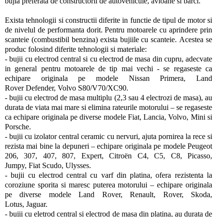
bujia preferata de constructorii de autovehicule, avioane si barci.
Exista tehnologii si constructii diferite in functie de tipul de motor si
de nivelul de performanta dorit. Pentru motoarele cu aprindere prin
scanteie (combustibil benzina) exista bujiile cu scanteie. Acestea se
produc folosind diferite tehnologii si materiale:
- bujii cu electrod central si cu electrod de masa din cupru, adecvate
in general pentru motoarele de tip mai vechi - se regaseste ca
echipare originala pe modele Nissan Primera, Land
Rover Defender, Volvo S80/V70/XC90.
- bujii cu electrod de masa multiplu (2,3 sau 4 electrozi de masa), au
durata de viata mai mare si elimina rateurile motorului – se regaseste
ca echipare originala pe diverse modele Fiat, Lancia, Volvo, Mini si
Porsche.
- bujii cu izolator central ceramic cu nervuri, ajuta pornirea la rece si
rezista mai bine la depuneri – echipare originala pe modele Peugeot
206, 307, 407, 807, Expert, Citroën C4, C5, C8, Picasso,
Jumpy, Fiat Scudo, Ulysses.
- bujii cu electrod central cu varf din platina, ofera rezistenta la
coroziune sporita si maresc puterea motorului – echipare originala
pe diverse modele Land Rover, Renault, Rover, Skoda,
Lotus, Jaguar.
- bujii cu eletrod central si electrod de masa din platina, au durata de