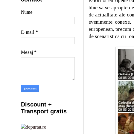
valorilor europene ca:
bine sa se apropie de
Nume
de actualitate ale con
evenimente conexe, c
europenean, precum c
E-mail
*
de scenaristica cu Io
Mesaj
*
Discount +
Transport gratis