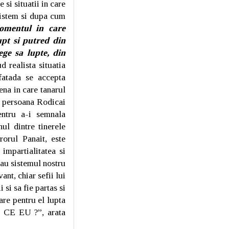
 si situatii in care
sistem si dupa cum
omentul in care
upt si putred din
ge sa lupte, din
 realista situatia
fatada se accepta
na in care tanarul
em persoana Rodicai
entru a-i semnala
ul dintre tinerele
rorul Panait, este
impartialitatea si
rau sistemul nostru
nt, chiar sefii lui
 si sa fie partas si
are pentru el lupta
DE CE EU ?”, arata