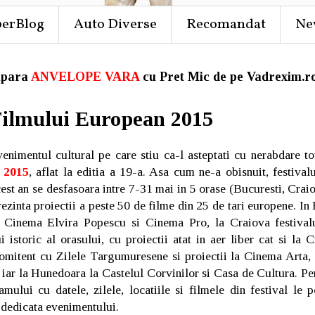
perBlog
Auto Diverse
Recomandat
Ne
para
ANVELOPE VARA
cu Pret Mic de pe Vadrexim.ro
Filmului European 2015
enimentul cultural pe care stiu ca-l asteptati cu nerabdare to
 2015
, aflat la editia a 19-a. Asa cum ne-a obisnuit, festiva
cest an se desfasoara intre 7-31 mai in 5 orase (Bucuresti, Cra
ezinta proiectii a peste 50 de filme din 25 de tari europene. In 
 Cinema Elvira Popescu si Cinema Pro, la Craiova festival
 istoric al orasului, cu proiectii atat in aer liber cat si la
itent cu Zilele Targumuresene si proiectii la Cinema Arta, 
 iar la Hunedoara la Castelul Corvinilor si Casa de Cultura. Pe
mului cu datele, zilele, locatiile si filmele din festival le p
dedicata evenimentului.