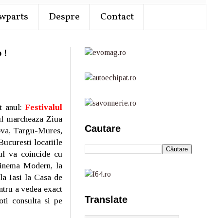
wparts
Despre
Contact
 !
t anul:
Festivalul
lul marcheaza Ziua
Cautare
iova, Targu-Mures,
Bucuresti locatiile
ul va coincide cu
 Cinema Modern, la
la Iasi la Casa de
ntru a vedea exact
Translate
oti consulta si pe