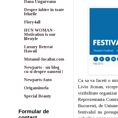
Dana Ungureanu
Despre iubire in toate
felurile
Flory4all
HUN WOMAN -
Motivation is our
lifestyle
Luxury Retreat
Hawaii
Motanul-Incaltat.com
Newparts - un blog
cu si despre oameni !
Newparts Auto
Ca sa va faceti o mi
Liviu Jicman, vicepr
Origamimela
vizibilitate organizat
Special Beauty
Reprezentanta Comisi
Bucuresti, de Uniune
Formular de
festivalul nu presup
contact