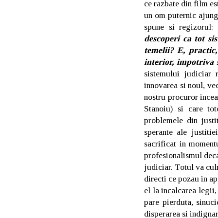
ce razbate din film est
un om puternic ajunge
spune si regizorul:
“
descoperi ca tot si
temelii? E, practic
interior, impotriva
sistemului judiciar
innovarea si noul, ve
nostru procuror incea
Stanoiu) si care to
problemele din justi
sperante ale justiti
sacrificat in momentu
profesionalismul deca
judiciar. Totul va cul
directi ce pozau in ap
el la incalcarea legi
pare pierduta, sinuc
disperarea si indignar