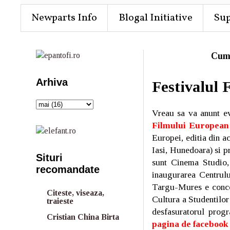
Newparts Info
Blogal Initiative
Su
Cum
Arhiva
Festivalul 
Vreau sa va anunt ev
Filmului European
Europei, editia din a
Iasi, Hunedoara) si pr
Situri
sunt Cinema Studio,
recomandate
inaugurarea Centrului
Targu-Mures e concom
Citeste, viseaza,
Cultura a Studentilor
traieste
desfasuratorul progra
Cristian China Birta
pagina de facebook