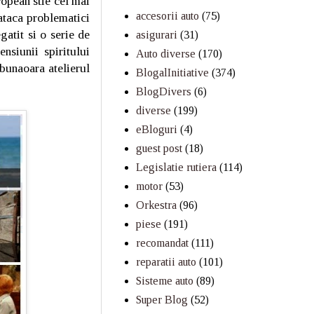
uropean stie cel mai
accesorii auto
(75)
 ataca problematici
gatit si o serie de
asigurari
(31)
siunii spiritului
Auto diverse
(170)
bunaoara atelierul
BlogalInitiative
(374)
BlogDivers
(6)
diverse
(199)
eBloguri
(4)
guest post
(18)
Legislatie rutiera
(114)
motor
(53)
Orkestra
(96)
piese
(191)
recomandat
(111)
reparatii auto
(101)
Sisteme auto
(89)
Super Blog
(52)