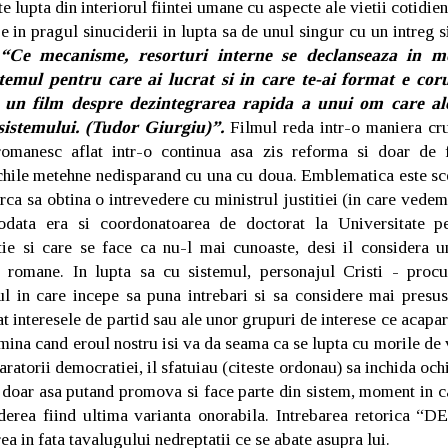
e lupta din interiorul fiintei umane cu aspecte ale vietii cotidiene
 in pragul sinuciderii in lupta sa de unul singur cu un intreg 
Ce mecanisme, resorturi interne se declanseaza in m
stemul pentru care ai lucrat si in care te-ai format e cor
, un film despre dezintegrarea rapida a unui om care ale
 sistemului. (Tudor Giurgiu)”.
Filmul reda intr-o maniera crud
 romanesc aflat intr-o continua asa zis reforma si doar de 
chile metehne nedisparand cu una cu doua. Emblematica este sce
rca sa obtina o intrevedere cu ministrul justitiei (in care ved
todata era si coordonatoarea de doctorat la Universitate p
tie si care se face ca nu-l mai cunoaste, desi il considera un
ei romane. In lupta sa cu sistemul, personajul Cristi - procu
l in care incepe sa puna intrebari si sa considere mai presus 
t interesele de partid sau ale unor grupuri de interese ce acapa
mina cand eroul nostru isi va da seama ca se lupta cu morile de va
aratorii democratiei, il sfatuiau (citeste ordonau) sa inchida ochii
i, doar asa putand promova si face parte din sistem, moment in c
iderea fiind ultima varianta onorabila. Intrebarea retorica “
ea in fata tavalugului nedreptatii ce se abate asupra lui.