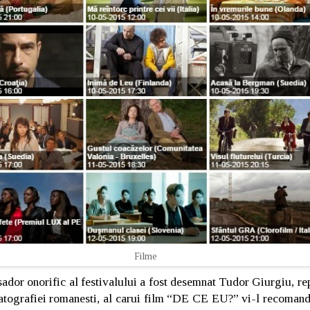
Filme
sador onorific al festivalului a fost desemnat Tudor Giurgiu, re
matografiei romanesti, al carui film “DE CE EU?” vi-l recomand