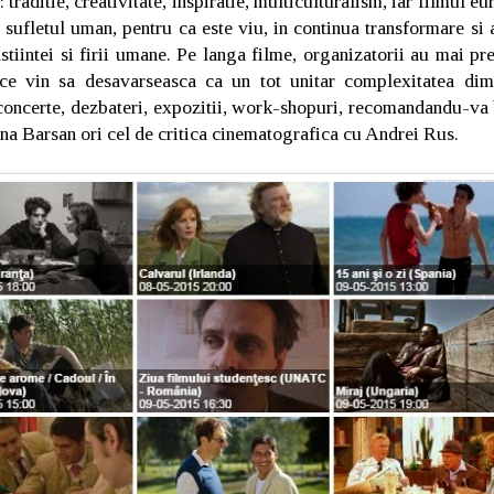
 traditie, creativitate, inspiratie, multiculturalism, iar filmul e
 sufletul uman, pentru ca este viu, in continua transformare si
stiintei si firii umane. Pe langa filme, organizatorii au mai pre
e vin sa desavarseasca ca un tot unitar complexitatea dimen
oncerte, dezbateri, expozitii, work-shopuri, recomandandu-va 
ana Barsan ori cel de critica cinematografica cu Andrei Rus.