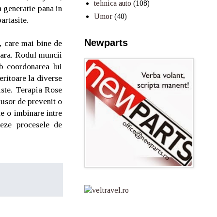
tehnica auto
(108)
n generatie pana in
Umor
(40)
artasite.
Newparts
, care mai bine de
ntara. Rodul muncii
b coordonarea lui
ritoare la diverse
iste. Terapia Rose
 usor de prevenit o
te o imbinare intre
leze procesele de