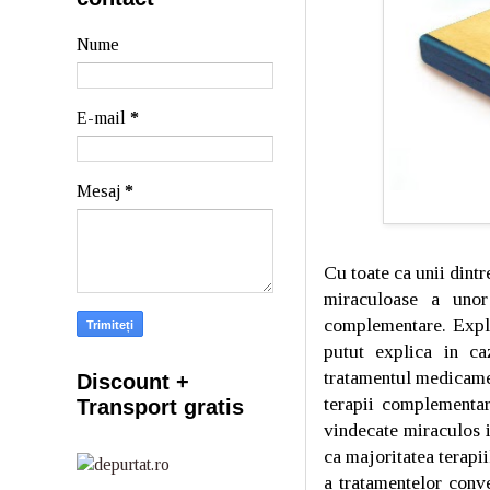
Nume
E-mail
*
Mesaj
*
Cu toate ca unii dint
miraculoase a unor 
complementare. Expli
putut explica in ca
tratamentul medicamen
Discount +
terapii complementar
Transport gratis
vindecate miraculos 
ca majoritatea terapi
a tratamentelor conve