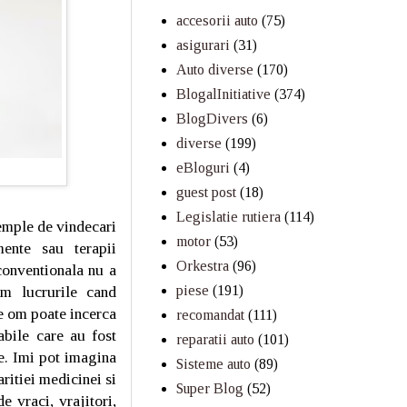
accesorii auto
(75)
asigurari
(31)
Auto diverse
(170)
BlogalInitiative
(374)
BlogDivers
(6)
diverse
(199)
eBloguri
(4)
guest post
(18)
Legislatie rutiera
(114)
xemple de vindecari
motor
(53)
ente sau terapii
Orkestra
(96)
conventionala nu a
piese
(191)
im lucrurile cand
ce om poate incerca
recomandat
(111)
abile care au fost
reparatii auto
(101)
. Imi pot imagina
Sisteme auto
(89)
ritiei medicinei si
Super Blog
(52)
 vraci, vrajitori,