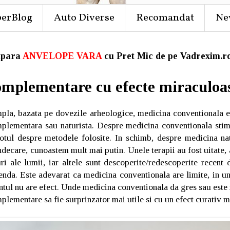
perBlog
Auto Diverse
Recomandat
Ne
para
ANVELOPE VARA
cu Pret Mic de pe Vadrexim.ro
omplementare cu efecte miraculoa
mpla, bazata pe dovezile arheologice, medicina conventionala 
plementara sau naturista. Despre medicina conventionala sti
tul despre metodele folosite. In schimb, despre medicina natu
ecare, cunoastem mult mai putin. Unele terapii au fost uitate, a
ri ale lumii, iar altele sunt descoperite/redescoperite recent 
enda. Este adevarat ca medicina conventionala are limite, in u
mentul nu are efect. Unde medicina conventionala da gres sau este
plementare sa fie surprinzator mai utile si cu un efect curativ ma