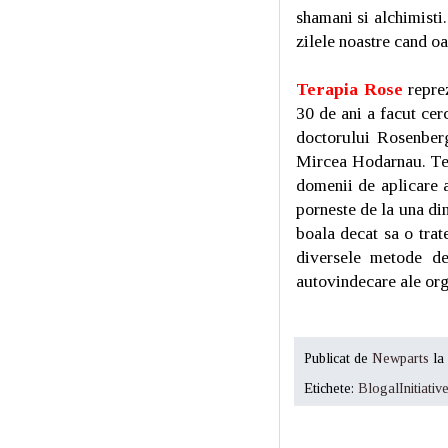
shamani si alchimisti
zilele noastre cand oa
Terapia Rose
reprez
30 de ani a facut cer
doctorului Rosenber
Mircea Hodarnau. Tera
domenii de aplicare a
porneste de la una di
boala decat sa o trat
diversele metode de
autovindecare ale or
Publicat de
Newparts
la
Etichete:
BlogalInitiativ