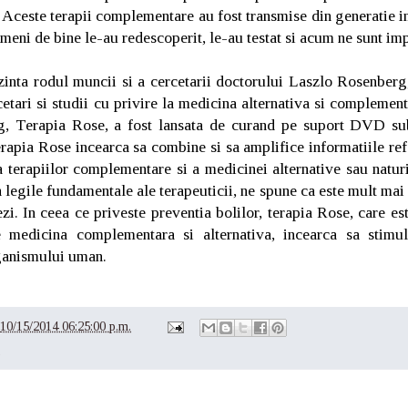
. Aceste terapii complementare au fost transmise din generatie i
meni de bine le-au redescoperit, le-au testat si acum ne sunt imp
inta rodul muncii si a cercetarii doctorului Laszlo Rosenberg
cetari si studii cu privire la medicina alternativa si compleme
g, Terapia Rose, a fost lansata de curand pe suport DVD su
pia Rose incearca sa combine si sa amplifice informatiile refe
 terapiilor complementare si a medicinei alternative sau natur
n legile fundamentale ale terapeuticii, ne spune ca este mult mai
ezi. In ceea ce priveste preventia bolilor, terapia Rose, care es
 medicina complementara si alternativa, incearca sa stimu
ganismului uman.
10/15/2014 06:25:00 p.m.
e