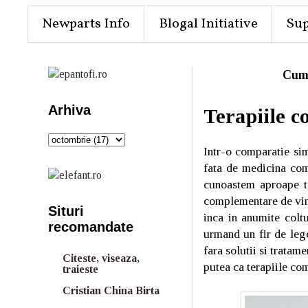
Newparts Info
Blogal Initiative
Su
Cum
Arhiva
Terapiile c
Intr-o comparatie si
fata de medicina com
cunoastem aproape to
complementare de vind
Situri
inca in anumite coltu
recomandate
urmand un fir de leg
fara solutii si trata
Citeste, viseaza,
putea ca terapiile com
traieste
Cristian China Birta