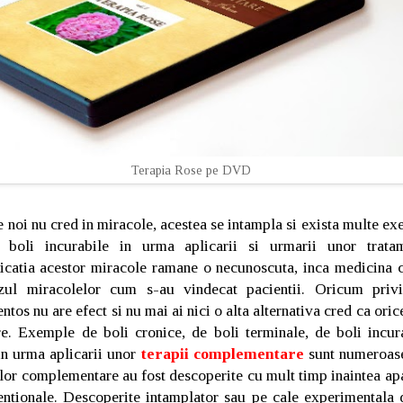
Terapia Rose pe DVD
re noi nu cred in miracole, acestea se intampla si exista multe e
boli incurabile in urma aplicarii si urmarii unor tratam
catia acestor miracole ramane o necunoscuta, inca medicina 
zul miracolelor cum s-au vindecat pacientii. Oricum priv
tos nu are efect si nu mai ai nici o alta alternativa cred ca ori
e. Exemple de boli cronice, de boli terminale, de boli incur
in urma aplicarii unor
terapii complementare
sunt numeroase
ilor complementare au fost descoperite cu mult timp inaintea apa
ntionale. Descoperite intamplator sau pe cale experimentala de