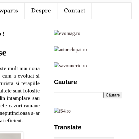
wparts
Despre
Contact
 !
se
este mult mai noua
m cum a evoluat si
Cautare
rista si terapiile
ltele sunt folosite
din intamplare sau
nele cazuri ramane
 neputincioasa s-ar
i eficient.
Translate