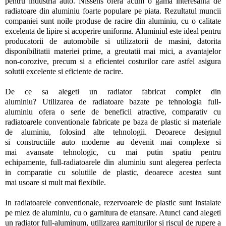
pentru industria auto. Nissens ofera acum o gama interesanta de
radiatoare din aluminiu foarte populare pe piata. Rezultatul muncii
companiei sunt noile produse de racire din aluminiu, cu o calitate
excelenta de lipire si acoperire uniforma. Aluminiul este ideal pentru
producatorii de automobile si utilizatorii de masini, datorita
disponibilitatii materiei prime, a greutatii mai mici, a avantajelor
non-corozive, precum si a eficientei costurilor care astfel asigura
solutii excelente si eficiente de racire.
De ce sa alegeti un radiator fabricat complet din
aluminiu? Utilizarea de radiatoare bazate pe tehnologia full-
aluminiu ofera o serie de beneficii atractive, comparativ cu
radiatoarele conventionale fabricate pe baza de plastic si materiale
de aluminiu, folosind alte tehnologii. Deoarece designul
si constructiile auto moderne au devenit mai complexe si
mai avansate tehnologic, cu mai putin spatiu pentru
echipamente, full-radiatoarele din aluminiu sunt alegerea perfecta
in comparatie cu solutiile de plastic, deoarece acestea sunt
mai usoare si mult mai flexibile.
In radiatoarele conventionale, rezervoarele de plastic sunt instalate
pe miez de aluminiu, cu o garnitura de etansare. Atunci cand alegeti
un radiator full-aluminum, utilizarea garniturilor si riscul de rupere a