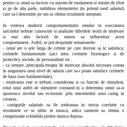
pentru ca omul sa lucreze cu maxim de randament si minim de efort
si pe de alta parte, stabilirea elementelor (in primul rand salariul)
care sa-l determine pe om sa obtina rezultatele asteptate.
In vederea studierii comportamentului omului in executarea
sarcinilor trebuie cunoscute si analizate diferitele teorii de motivare
si mai ales factorii de natura sa influenteze acest
comportament. Astfel, se pot desprinde urmatoarele:
- omul are o arie larga de cerinte pe care doreste sa le satisfaca:
cerintele fundamentale (aici intra cerintele fiziologice si de
protectie), sociale, de personalitate etc.
- ca urmare, principala treapta de motivare absolut necesara consta
in asigurarea unui nivel de salariu care sa-i poata satisface cerintele
de baza (sau fundamentale).
- motivarea este si trebuie considerata si ca functie de stimulent,
rolul unui astfel de stimulent constand in a determina omul sa-si
sporeasca nivelul sau economic prin intermediul unui castig in
crestere.
- castigurile salariale sa fie totdeauna in stricta corelatie cu
rezultatele ce se obtin in munca, adica oamenii sa obtina o
compensatie echitabila pentru munca depusa.