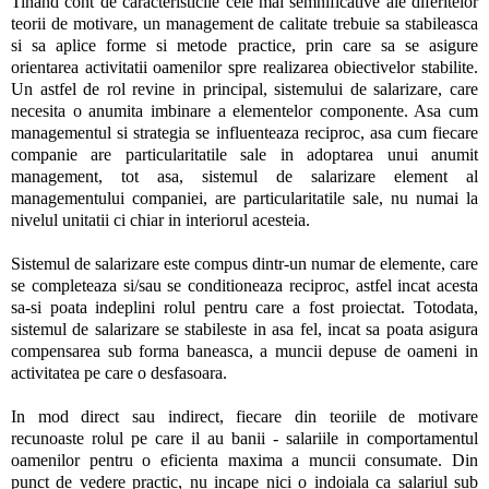
Tinand cont de caracteristicile cele mai semnificative ale diferitelor
teorii de motivare, un management de calitate trebuie sa stabileasca
si sa aplice forme si metode practice, prin care sa se asigure
orientarea activitatii oamenilor spre realizarea obiectivelor stabilite.
Un astfel de rol revine in principal, sistemului de salarizare, care
necesita o anumita imbinare a elementelor componente. Asa cum
managementul si strategia se influenteaza reciproc, asa cum fiecare
companie are particularitatile sale in adoptarea unui anumit
management, tot asa, sistemul de salarizare element al
managementului companiei, are particularitatile sale, nu numai la
nivelul unitatii ci chiar in interiorul acesteia.
Sistemul de salarizare este compus dintr-un numar de elemente, care
se completeaza si/sau se conditioneaza reciproc, astfel incat acesta
sa-si poata indeplini rolul pentru care a fost proiectat. Totodata,
sistemul de salarizare se stabileste in asa fel, incat sa poata asigura
compensarea sub forma baneasca, a muncii depuse de oameni in
activitatea pe care o desfasoara.
In mod direct sau indirect, fiecare din teoriile de motivare
recunoaste rolul pe care il au banii - salariile in comportamentul
oamenilor pentru o eficienta maxima a muncii consumate. Din
punct de vedere practic, nu incape nici o indoiala ca salariul sub