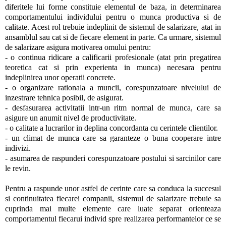
diferitele lui forme constituie elementul de baza, in determinarea
comportamentului individului pentru o munca productiva si de
calitate. Acest rol trebuie indeplinit de sistemul de salarizare, atat in
ansamblul sau cat si de fiecare element in parte. Ca urmare, sistemul
de salarizare asigura motivarea omului pentru:
- o continua ridicare a calificarii profesionale (atat prin pregatirea
teoretica cat si prin experienta in munca) necesara pentru
indeplinirea unor operatii concrete.
- o organizare rationala a muncii, corespunzatoare nivelului de
inzestrare tehnica posibil, de asigurat.
- desfasurarea activitatii intr-un ritm normal de munca, care sa
asigure un anumit nivel de productivitate.
- o calitate a lucrarilor in deplina concordanta cu cerintele clientilor.
- un climat de munca care sa garanteze o buna cooperare intre
indivizi.
- asumarea de raspunderi corespunzatoare postului si sarcinilor care
le revin.
Pentru a raspunde unor astfel de cerinte care sa conduca la succesul
si continuitatea fiecarei companii, sistemul de salarizare trebuie sa
cuprinda mai multe elemente care luate separat orienteaza
comportamentul fiecarui individ spre realizarea performantelor ce se